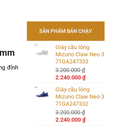
SẢN PHẨM BÁN CHẠY
Giày cầu lông
16mm
Mizuno Claw Neo 3
71GA247333
ng đỉnh
3.200.000
₫
Giá
Giá
2.240.000
₫
gốc
hiện
Giày cầu lông
là:
tại
Mizuno Claw Neo 3
3.200.000 ₫.
là:
71GA247332
2.240.000 ₫.
3.200.000
₫
Giá
Giá
2.240.000
₫
gốc
hiện