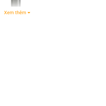
Xem thêm
la Ben Johns Hyperion 3 16mm Xanh Lá
hns Hyperion 3 16mm
được tăng cường độ bền nhờ
định trong suốt quá trình sử dụng. Nhờ tích hợp c
, tinh tế, vợt Joola Ben Johns Hyperion 3 16mm đ
i từ chuyên nghiệp tới nghiệp dư.
BWF World Tour Finals 2025