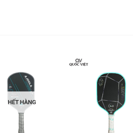
nh lá với thiết kế vô cùng tối giản, màu đen chủ 
tiết logo Joola vô cùng nổi bật tạo nên cảm giác 
ảo người chơi.
HẾT HÀNG