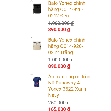
Balo Yonex chính
là:
tại
hãng Q014-926-
3.200.000 ₫.
là:
0212 Đen
2.240.000 ₫.
1.000.000
₫
Giá
Giá
890.000
₫
gốc
hiện
Balo Yonex chính
là:
tại
hãng Q014-926-
1.000.000 ₫.
là:
0212 Trắng
890.000 ₫.
1.000.000
₫
Giá
Giá
890.000
₫
gốc
hiện
Áo cầu lông cổ tròn
là:
tại
Nữ Runaway 4
1.000.000 ₫.
là:
Yonex 3522 Xanh
890.000 ₫.
Navy
250.000
₫
Giá
Giá
165.000
₫