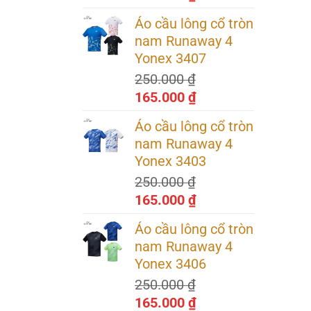
gốc
hiện
Áo cầu lông cổ tròn
là:
tại
nam Runaway 4
250.000 ₫.
là:
Yonex 3407
165.000 ₫.
250.000
₫
Giá
Giá
165.000
₫
gốc
hiện
Áo cầu lông cổ tròn
là:
tại
nam Runaway 4
250.000 ₫.
là:
Yonex 3403
165.000 ₫.
250.000
₫
 bề mặt
Giá
Giá
165.000
₫
ác công
gốc
hiện
ón nhận
Áo cầu lông cổ tròn
là:
tại
nam Runaway 4
250.000 ₫.
là:
Yonex 3406
165.000 ₫.
250.000
₫
Giá
Giá
165.000
₫