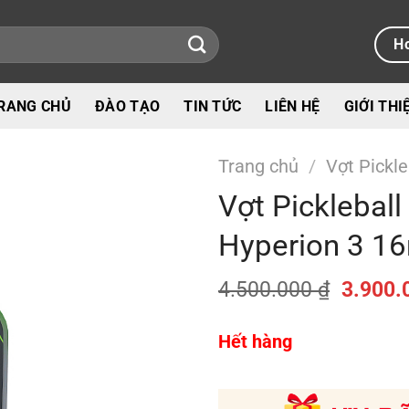
Ho
RANG CHỦ
ĐÀO TẠO
TIN TỨC
LIÊN HỆ
GIỚI THI
Trang chủ
/
Vợt Pickle
Vợt Picklebal
Hyperion 3 
Giá
4.500.000
₫
3.900.
gốc
là:
Hết hàng
4.500.0