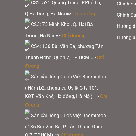
CS2: 521 Quang Trung, P.Phú La,
Chính Sá
Vợt Pickleball Jo
Q.Hà Đông, Hà Nội =>
Chỉ đường
Chính Sá
CS3: 75 Minh Khai, Q. Hai Bà
Hướng d
2. Thông số kỹ thuật vợt 
Trưng, Hà Nội =>
Chỉ đường
Hướng d
3 16mm
CS4: 136 Bùi Văn Ba, phường Tân
Thuận Đông, Quận 7, TP HCM
=>
Chỉ
Bề mặt Cacbon tích điện
đường
Độ dày lõi: 16mm
Sân cầu lông Quốc Việt Badminton
( Hầm b2, chung cư Usilk City 101,
Trọng lượng trung bình: 8.0 oz
KĐT Văn Khê, Hà đông, Hà Nội) =>
Chỉ
Chiều dài vợt Pickleball: 16.5 in
đường
Chiều rộng vợt Pickleball: 7.5 in
Sân cầu lông Quốc Việt Badminton
( 136 Bùi Văn Ba, P. Tân Thuận Đông,
Loại tay cầm: tay cầm xám Feel-Tec P
Q.7, TP.HCM) =>
Chỉ đường