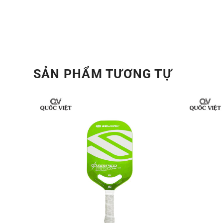
Phiên bản Hyperion 3 là phiên bản màu xa
hợp với các chi tiết màu xanh lá và họa 
cũng nhu phù hợp với thị hiếu của đông đ
SẢN PHẨM TƯƠNG TỰ