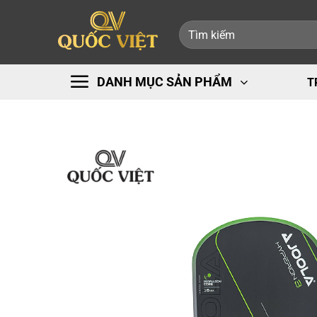
Bỏ
Tìm
qua
kiếm:
nội
dung
DANH MỤC SẢN PHẨM
T