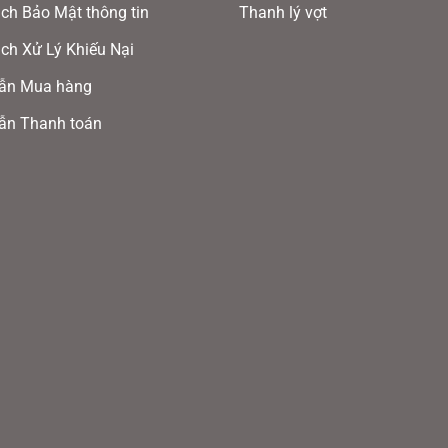
ch Bảo Mật thông tin
Thanh lý vợt
ola Ben Johns Perseus 3 16mm Xanh Lá
ch Xử Lý Khiếu Nại
ẫn Mua hàng
Pickleball Joola Ben Johns Hyp
ẫn Thanh toán
ure