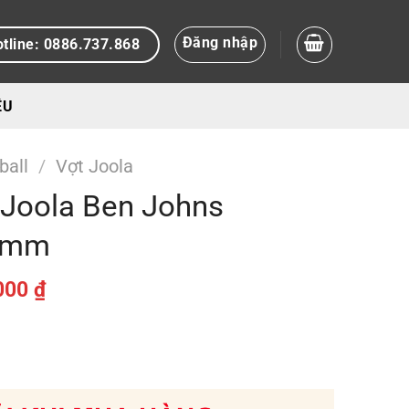
Đăng nhập
tline: 0886.737.868
ỆU
ball
/
Vợt Joola
l Joola Ben Johns
16mm
Giá
000
₫
hiện
tại
00 ₫.
là:
3.900.000 ₫.