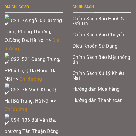
biến
thể.
ĐỊA CHỈ CƠ SỞ
CHÍNH SÁCH
Các
tùy
Chính Sách Bảo Hành &
chọn
CS1: 7A ngõ 850 đường
Đổi Trả
có
thể
Láng, P.Láng Thượng,
được
Chính Sách Vận Chuyển
chọn
Q.Đống Đa, Hà Nội =>
Chỉ
trên
Điều Khoản Sử Dụng
trang
đường
sản
phẩm
Chính Sách Bảo Mật thông
CS2: 521 Quang Trung,
tin
P.Phú La, Q.Hà Đông, Hà
Chính Sách Xử Lý Khiếu
Nại
Nội =>
Chỉ đường
Hướng dẫn Mua hàng
CS3: 75 Minh Khai, Q.
Hướng dẫn Thanh toán
Hai Bà Trưng, Hà Nội =>
Chỉ đường
CS4: 136 Bùi Văn Ba,
phường Tân Thuận Đông,