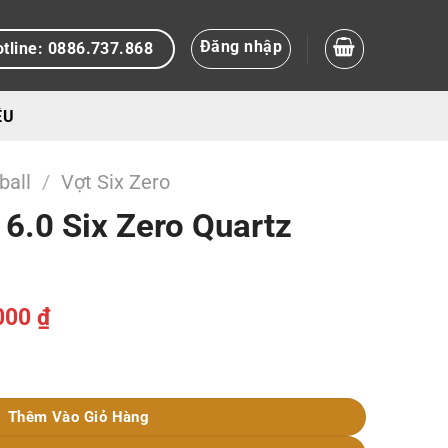
Đăng nhập
tline: 0886.737.868
ỆU
ball
/
Vợt Six Zero
 6.0 Six Zero Quartz
Giá
000
₫
hiện
tại
tz Trắng số lượng
00 ₫.
là:
2.000.000 ₫.
Thêm Vào Giỏ Hàng