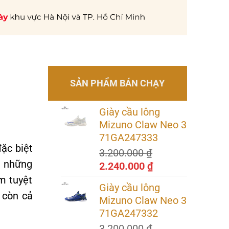
SẢN PHẨM BÁN CHẠY
Giày cầu lông
Mizuno Claw Neo 3
71GA247333
đặc biệt
3.200.000
₫
i những
Giá
Giá
2.240.000
₫
gốc
hiện
m tuyệt
Giày cầu lông
là:
tại
 còn cả
Mizuno Claw Neo 3
3.200.000 ₫.
là:
71GA247332
2.240.000 ₫.
3.200.000
₫