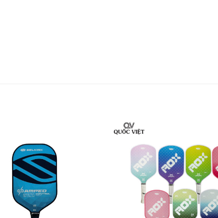
 bền và sức mạnh, trọng lượng xoắn là 6,4, đảm b
Cho dù bạn là một vận động viên chuyên nghiệp 
ấu trúc ưu việt của vợt đảm bảo hiệu suất chơi củ
Tháng 11 năm 2025