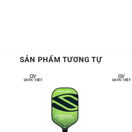
soát, công suất lớn và độ bật.
Vợt có cấu trúc nguyên khối, đảm bảo độ
cao độ ổn định và sức mạnh trên sân. 
kinh nghiệm hay một người mới bắt đầu, c
SẢN PHẨM TƯƠNG TỰ
Xem thêm:
Bảng Xếp Hạng Cầu Lông 