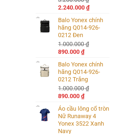
Giá
Giá
2.240.000
₫
gốc
hiện
Balo Yonex chính
là:
tại
hãng Q014-926-
3.200.000 ₫.
là:
0212 Đen
2.240.000 ₫.
1.000.000
₫
Giá
Giá
890.000
₫
gốc
hiện
Balo Yonex chính
là:
tại
hãng Q014-926-
1.000.000 ₫.
là:
0212 Trắng
890.000 ₫.
1.000.000
₫
Giá
Giá
890.000
₫
gốc
hiện
Áo cầu lông cổ tròn
là:
tại
Nữ Runaway 4
1.000.000 ₫.
là:
Yonex 3522 Xanh
890.000 ₫.
Navy