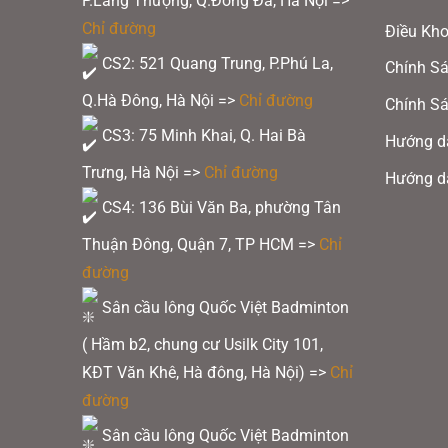
P.Láng Thượng, Q.Đống Đa, Hà Nội =>
Chỉ đường
Điều Kh
CS2: 521 Quang Trung, P.Phú La,
Chính Sá
Q.Hà Đông, Hà Nội =>
Chỉ đường
Chính Sá
CS3: 75 Minh Khai, Q. Hai Bà
Hướng d
Vợt Pickle
Trưng, Hà Nội =>
Chỉ đường
Hướng d
CS4: 136 Bùi Văn Ba, phường Tân
Ngoài những ưu điểm về công năng, chất
Thuận Đông, Quận 7, TP HCM
=>
Chỉ
là thiết kế vô cùng tinh tế, đẹp mắt. N
đường
cảm hứng từ các loại đá quý tự nhiên nh
Sân cầu lông Quốc Việt Badminton
Màu trắng là một màu bán chạy nhất của 
( Hầm b2, chung cư Usilk City 101,
KĐT Văn Khê, Hà đông, Hà Nội) =>
Chỉ
nhiều người ưa chuộng.
đường
Sân cầu lông Quốc Việt Badminton