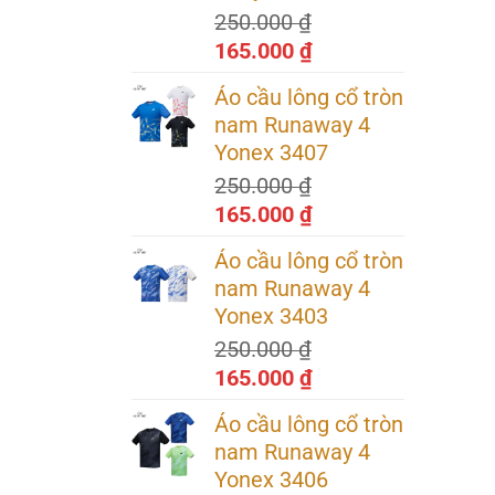
250.000
₫
Giá
Giá
165.000
₫
gốc
hiện
Áo cầu lông cổ tròn
là:
tại
nam Runaway 4
250.000 ₫.
là:
Yonex 3407
165.000 ₫.
250.000
₫
Giá
Giá
165.000
₫
gốc
hiện
Áo cầu lông cổ tròn
là:
tại
nam Runaway 4
250.000 ₫.
là:
Yonex 3403
165.000 ₫.
250.000
₫
Giá
Giá
165.000
₫
gốc
hiện
Áo cầu lông cổ tròn
là:
tại
nam Runaway 4
t, chất
250.000 ₫.
là:
Yonex 3406
ng kiểm
165.000 ₫.