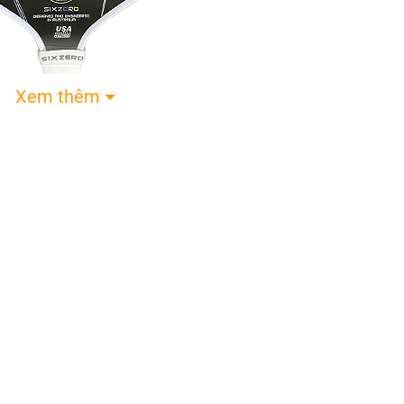
Xem thêm
ball 6.0 Six Zero Quartz Trắng
ho những ai mong muốn tìm một cây vợt hiệu suấ
t kế đa năng, với điểm ngọt lớn giúp tăng khả nă