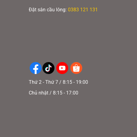
Các
Đặt sân cầu lông:
0383 121 131
tùy
chọn
có
thể
được
chọn
trên
ưu điểm
trang
ược lấy
Thứ 2 - Thứ 7 / 8:15 - 19:00
sản
phẩm
Chủ nhật / 8:15 - 17:00
ế, được