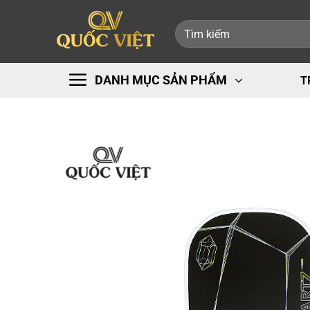
Bỏ
Tìm
qua
kiếm:
nội
dung
DANH MỤC SẢN PHẨM
T