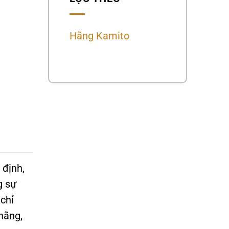
Hãng Kamito
 định,
g sự
chỉ
hãng,