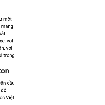
tư một
g, mang
bắt
xe, vợt
n, với
i trong
ton
sân cầu
 độ
ốc Việt