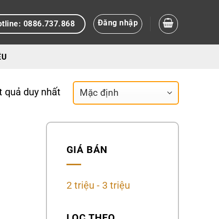
Đăng nhập
tline: 0886.737.868
ỆU
ết quả duy nhất
GIÁ BÁN
2 triệu - 3 triệu
LỌC THEO