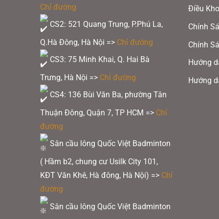
Chỉ đường
Điều Kh
CS2: 521 Quang Trung, P.Phú La,
Chính Sá
Q.Hà Đông, Hà Nội =>
Chỉ đường
Chính Sá
CS3: 75 Minh Khai, Q. Hai Bà
Hướng d
Trưng, Hà Nội =>
Chỉ đường
Hướng d
CS4: 136 Bùi Văn Ba, phường Tân
Thuận Đông, Quận 7, TP HCM
=>
Chỉ
đường
Sân cầu lông Quốc Việt Badminton
( Hầm b2, chung cư Usilk City 101,
KĐT Văn Khê, Hà đông, Hà Nội) =>
Chỉ
đường
Sân cầu lông Quốc Việt Badminton