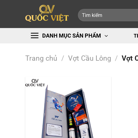
Bỏ
Tìm
qua
kiếm:
nội
dung
DANH MỤC SẢN PHẨM
T
Trang chủ
/
Vợt Cầu Lông
/
Vợt 