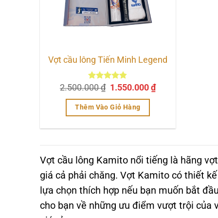
Vợt cầu lông Tiến Minh Legend
Giá
Giá
2.500.000
Được xếp
₫
1.550.000
₫
hạng
4.83
gốc
hiện
5 sao
là:
tại
Thêm Vào Giỏ Hàng
2.500.000 ₫.
là:
1.550.000 ₫.
Vợt cầu lông Kamito nổi tiếng là hãng vợt
giá cả phải chăng. Vợt Kamito có thiết kế
lựa chọn thích hợp nếu bạn muốn bắt đầu 
cho bạn về những ưu điểm vượt trội của v