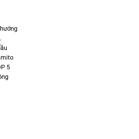
m hướng
n.
cầu
amito
OP 5
lông