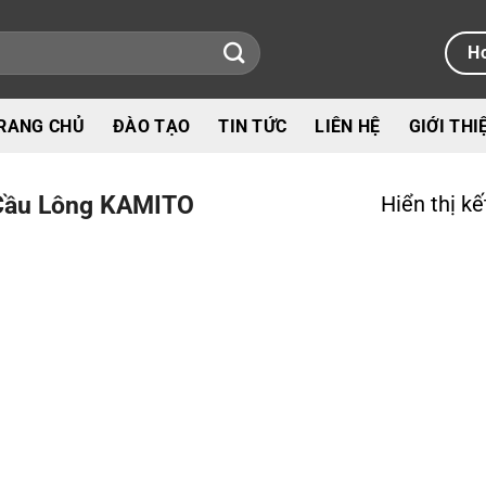
Ho
RANG CHỦ
ĐÀO TẠO
TIN TỨC
LIÊN HỆ
GIỚI THI
Cầu Lông KAMITO
Hiển thị k