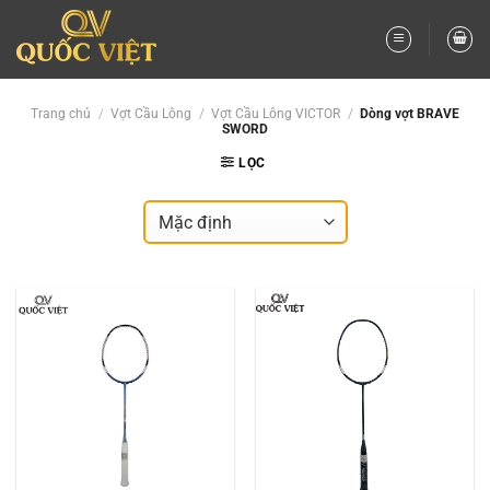
Bỏ
qua
nội
dung
Trang chủ
/
Vợt Cầu Lông
/
Vợt Cầu Lông VICTOR
/
Dòng vợt BRAVE
SWORD
LỌC