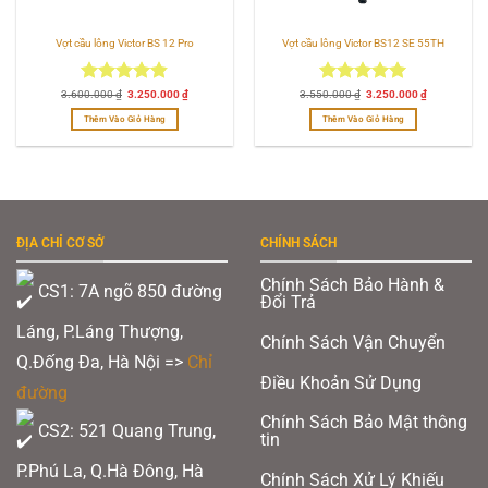
Vợt cầu lông Victor BS 12 Pro
Vợt cầu lông Victor BS12 SE 55TH
Được xếp
Giá
Giá
Được xếp
Giá
Giá
3.600.000
₫
3.250.000
₫
3.550.000
₫
3.250.000
₫
gốc
hiện
gốc
hiện
hạng
4.83
hạng
5.00
là:
tại
là:
tại
Thêm Vào Giỏ Hàng
Thêm Vào Giỏ Hàng
3.600.000 ₫.
là:
3.550.000 ₫.
là:
5 sao
5 sao
3.250.000 ₫.
3.250.000 ₫
ĐỊA CHỈ CƠ SỞ
CHÍNH SÁCH
Chính Sách Bảo Hành &
CS1: 7A ngõ 850 đường
Đổi Trả
Láng, P.Láng Thượng,
Chính Sách Vận Chuyển
Q.Đống Đa, Hà Nội =>
Chỉ
Điều Khoản Sử Dụng
đường
Chính Sách Bảo Mật thông
CS2: 521 Quang Trung,
tin
P.Phú La, Q.Hà Đông, Hà
Chính Sách Xử Lý Khiếu