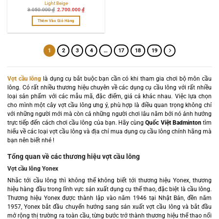
Light Beige
Giá
Giá
3.050.000
₫
2.700.000
₫
gốc
hiện
là:
tại
Thêm Vào Giỏ Hàng
3.050.000 ₫.
là:
2.700.000 ₫.
1
2
3
4
…
17
18
19
Vợt cầu lông
là dụng cụ bắt buộc bạn cần có khi tham gia chơi bộ môn cầu
lông. Có rất nhiều thương hiệu chuyên về các dụng cụ cầu lông với rất nhiều
loại sản phẩm với các mẫu mã, đặc điểm, giá cả khác nhau. Việc lựa chọn
cho mình một cây vợt cầu lông ưng ý, phù hợp là điều quan trọng không chỉ
với những người mới mà còn cả những người chơi lâu năm bởi nó ảnh hưởng
trực tiếp đến cách chơi cầu lông của bạn. Hãy cùng
Quốc Việt Badminton
tìm
hiểu về các loại vợt cầu lông và địa chỉ mua dụng cụ cầu lông chính hãng mà
bạn nên biết nhé !
Tổng quan về các thương hiệu vợt cầu lông
Vợt cầu lông Yonex
Nhắc tới cầu lông thì không thể không biết tới thương hiệu Yonex, thương
hiệu hàng đầu trong lĩnh vực sản xuất dụng cụ thể thao, đặc biệt là cầu lông.
Thương hiệu Yonex được thành lập vào năm 1946 tại Nhật Bản, đền năm
1957, Yonex bắt đầu chuyển hướng sang sản xuất vợt cầu lông và bắt đầu
mở rộng thị trường ra toàn cầu, từng bước trở thành thương hiệu thể thao nổi