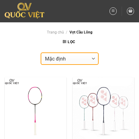
Bỏ
qua
nội
dung
Trang chủ
/
Vợt Cầu Lông
LỌC