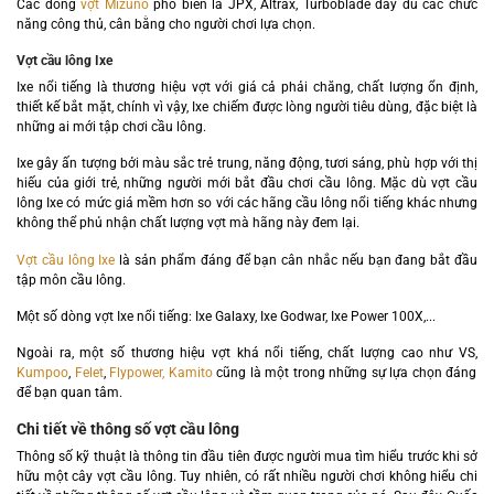
Các dòng
vợt Mizuno
phổ biến là JPX, Altrax, Turboblade đầy đủ các chức
năng công thủ, cân bằng cho người chơi lựa chọn.
Vợt cầu lông Ixe
Ixe nổi tiếng là thương hiệu vợt với giá cả phải chăng, chất lượng ổn định,
thiết kế bắt mặt, chính vì vậy, Ixe chiếm được lòng người tiêu dùng, đặc biệt là
những ai mới tập chơi cầu lông.
Ixe gây ấn tượng bởi màu sắc trẻ trung, năng động, tươi sáng, phù hợp với thị
hiếu của giới trẻ, những người mới bắt đầu chơi cầu lông. Mặc dù vợt cầu
lông Ixe có mức giá mềm hơn so với các hãng cầu lông nổi tiếng khác nhưng
không thể phủ nhận chất lượng vợt mà hãng này đem lại.
Vợt cầu lông Ixe
là sản phẩm đáng để bạn cân nhắc nếu bạn đang bắt đầu
tập môn cầu lông.
Một số dòng vợt Ixe nổi tiếng: Ixe Galaxy, Ixe Godwar, Ixe Power 100X,...
Ngoài ra, một số thương hiệu vợt khá nổi tiếng, chất lượng cao như VS,
Kumpoo
,
Felet
,
Flypower,
Kamito
cũng là một trong những sự lựa chọn đáng
để bạn quan tâm.
Chi tiết về thông số vợt cầu lông
Thông số kỹ thuật là thông tin đầu tiên được người mua tìm hiểu trước khi sở
hữu một cây vợt cầu lông. Tuy nhiên, có rất nhiều người chơi không hiểu chi