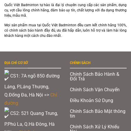
Quốc Việt Badminton tự hào là đại lý chuyên cung cấp các sản phẩm, dụng
cụ, vợt cầu lông chính hãng, đảm bảo uy tín, chất lượng với đa dạng thương
hiệu, mẫu mã.
Mọi sản phẩm mua tại Quốc Việt Badminton đều cam kết chính hãng 100%,
có chính sách bảo hành đầy đủ, ưu đãi hấp dẫn, luôn hỗ trợ và làm hài lòng
khách hàng một cách chu đáo nhất.
ĐỊA CHỈ CƠ SỞ
CHÍNH SÁCH
Chính Sách Bảo Hành &
CS1: 7A ngõ 850 đường
Đổi Trả
Láng, P.Láng Thượng,
Chính Sách Vận Chuyển
Q.Đống Đa, Hà Nội =>
Chỉ
Điều Khoản Sử Dụng
đường
Chính Sách Bảo Mật thông
CS2: 521 Quang Trung,
tin
P.Phú La, Q.Hà Đông, Hà
Chính Sách Xử Lý Khiếu