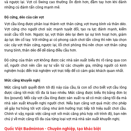
và ngược lại. Vợt có Swing cao thường ổn định hơn, đầm tay hơn khi đánh
những cú đánh tấn công mạnh mẽ.
Độ cứng, dẻo của cán vợt
Vợt cầu lông được phân loại thành vợt thân cứng, vợt trung bình và thân dẻo.
Vợt cứng cho người chơi sức mạnh tuyệt đối, tạo ra lực đánh mạnh, kiểm
soát cầu tốt hơn. Ngược lại, vợt thân dẻo lại đem lại sự linh hoạt hơn, giảm
áp lực lên cổ tay. Với những ai có phong cách chơi tấn công thì nên lựa chọn
các cây vợt thân cứng, ngược lại, lối chơi phòng thủ nên chọn vợt thân cứng
trung bình, thân dẻo để dễ dàng điều cầu hơn.
Độ cứng của thân vợt không được các nhà sản xuất biểu thị rõ ràng qua con
số, người chơi nên cần sự tư vấn từ các chuyên gia, những người có kinh
nghiệm hoặc đến trải nghiệm vợt trực tiếp để có cảm giác khách quan nhất.
Mức căng khuyến nghị
Mức căng lưới quyết định tới độ nảy của cầu, là con số cho biết vợt cầu lông
được căng tới mức tối đa là bao nhiêu. Mức căng được biểu thị bằng đơn bị
lbs (pound). Mỗi cây vợt cầu lông được sản xuất ra sẽ có mức căng tối đa mà
nhà sản xuất khuyến nghị người chơi. Nếu bạn căng vợt quá mức cho phép
sẽ gây hư hỏng tới vợt cũng như ảnh hưởng trực tiếp tới hiệu suất chơi cầu.
Chính vì vậy, ngoài việc căng vợt với mức căng phù hợp với trình độ, bạn nên
chú ý về mức căng tối đa của từng loại vợt mà nhà sản xuất khuyến nghị.
Quốc Việt Badminton - Chuyên nghiệp, tạo khác biệt