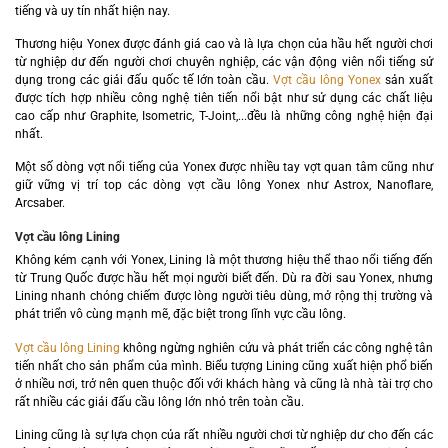
tiếng và uy tín nhất hiện nay.
Thương hiệu Yonex được đánh giá cao và là lựa chọn của hầu hết người chơi
từ nghiệp dư đến người chơi chuyên nghiệp, các vận động viên nổi tiếng sử
dụng trong các giải đấu quốc tế lớn toàn cầu.
Vợt cầu lông Yonex
sản xuất
được tích hợp nhiều công nghệ tiên tiến nổi bật như sử dụng các chất liệu
cao cấp như Graphite, Isometric, T-Joint,...đều là những công nghệ hiện đại
nhất.
Một số dòng vợt nổi tiếng của Yonex được nhiều tay vợt quan tâm cũng như
giữ vững vị trí top các dòng vợt cầu lông Yonex như Astrox, Nanoflare,
Arcsaber.
Vợt cầu lông Lining
Không kém cạnh với Yonex, Lining là một thương hiệu thể thao nổi tiếng đến
từ Trung Quốc được hầu hết mọi người biết đến. Dù ra đời sau Yonex, nhưng
Lining nhanh chóng chiếm được lòng người tiêu dùng, mở rộng thị trường và
phát triển vô cùng mạnh mẽ, đặc biệt trong lĩnh vực cầu lông.
Vợt cầu lông Lining
không ngừng nghiên cứu và phát triển các công nghệ tân
tiến nhất cho sản phẩm của mình. Biểu tượng Lining cũng xuất hiện phổ biến
ở nhiều nơi, trở nên quen thuộc đối với khách hàng và cũng là nhà tài trợ cho
rất nhiều các giải đấu cầu lông lớn nhỏ trên toàn cầu.
Lining cũng là sự lựa chọn của rất nhiều người chơi từ nghiệp dư cho đến các