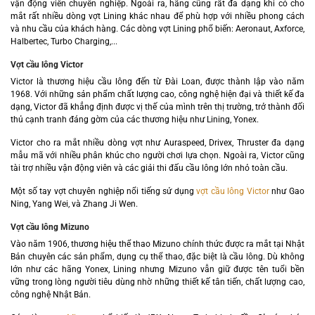
vận động viên chuyên nghiệp. Ngoài ra, hãng cũng rất đa dạng khi có cho
mắt rất nhiều dòng vợt Lining khác nhau để phù hợp với nhiều phong cách
và nhu cầu của khách hàng. Các dòng vợt Lining phổ biến: Aeronaut, Axforce,
Halbertec, Turbo Charging,...
Vợt cầu lông Victor
Victor là thương hiệu cầu lông đến từ Đài Loan, được thành lập vào năm
1968. Với những sản phẩm chất lượng cao, công nghệ hiện đại và thiết kế đa
dạng, Victor đã khẳng định được vị thế của mình trên thị trường, trở thành đối
thủ cạnh tranh đáng gờm của các thương hiệu như Lining, Yonex.
Victor cho ra mắt nhiều dòng vợt như Auraspeed, Drivex, Thruster đa dạng
mẫu mã với nhiều phân khúc cho người chơi lựa chọn. Ngoài ra, Victor cũng
tài trợ nhiều vận động viên và các giải thi đấu cầu lông lớn nhỏ toàn cầu.
Một số tay vợt chuyên nghiệp nổi tiếng sử dụng
vợt cầu lông Victor
như G
ao
Ning, Yang Wei, và Zhang Ji Wen.
Vợt cầu lông Mizuno
Vào năm 1906, thương hiệu thể thao Mizuno chính thức được ra mắt tại Nhật
Bản chuyên các sản phẩm, dụng cụ thể thao, đặc biệt là cầu lông. Dù không
lớn như các hãng Yonex, Lining nhưng Mizuno vẫn giữ được tên tuổi bền
vững trong lòng người tiêu dùng nhờ những thiết kế tân tiến, chất lượng cao,
công nghệ Nhật Bản.