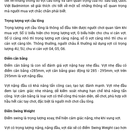
tiết về những thông số vợt cầu lông và tầm quan trọng của nó. Sau đây, Quốc
Việt Badminton sẽ giải thích chi tiết về một số những thông số quan trọng
mà người mua vợt chắc chắn phải biết.
Trọng lượng vợt cầu lông
Trọng lượng vợt cầu lông là thông số đầu tiên được người chơi quan tâm khi
mua vợt. Số U biểu hiện cho trọng lượng vợt, G biểu hiện cho chu vi cán vợt.
Số U càng nhỏ thì trọng lượng vợt càng nặng, số G vợt càng nhỏ thì chu vi
cán vợt càng lớn. Thông thường, người châu Á thường sử dụng vợt có trọng
lượng 4U, 5U, chu vi cán vợt G4, G5, G6.
Điểm cân bằng
Điểm cân bằng là con số đánh giá vợt nặng hay nhẹ đầu. Vợt nhẹ đầu có
điểm cân bằng <285mm, vợt cân bằng giao động từ 285 - 295mm, vợt trên
295mm là vợt nặng đầu.
Vợt nặng đầu có khả năng tấn công cao, tạo lực đánh mạnh. Vợt nhẹ đầu
đem lại cảm giác nhẹ nhàng, dễ kiểm soát nhưng hạn chế khả năng tấn
công. Vợt cân bằng là loại vợt có thể công thủ toàn diện, dễ chơi, phù hợp với
hầu hết các tay chơi, đặc biệt là người mới chơi cầu lông.
Điểm Swing Weight
Điểm swing là trọng lượng xoay, thể hiện cảm giác nặng, nhẹ khi vung vợt.
Vợt có trọng lượng nặng, nặng đầu, vợt dài sẽ có điểm Swing Weight cao hơn