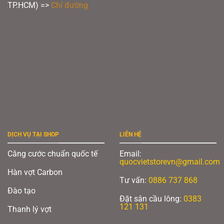
TP.HCM) =>
Chỉ đường
DỊCH VỤ TẠI SHOP
LIÊN HỆ
Căng cước chuẩn quốc tế
Email:
quocvietstorevn@gmail.com
Hàn vợt Carbon
Tư vấn:
0886 737 868
Đào tạo
Đặt sân cầu lông:
0383
121 131
Thanh lý vợt