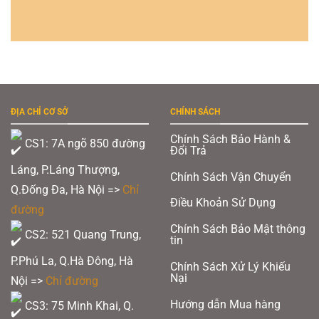
ĐỊA CHỈ CƠ SỞ
CHÍNH SÁCH
Chính Sách Bảo Hành &
CS1: 7A ngõ 850 đường
Đổi Trả
Láng, P.Láng Thượng,
Chính Sách Vận Chuyển
Q.Đống Đa, Hà Nội =>
Chỉ
Điều Khoản Sử Dụng
đường
Chính Sách Bảo Mật thông
CS2: 521 Quang Trung,
tin
P.Phú La, Q.Hà Đông, Hà
Chính Sách Xử Lý Khiếu
Nại
Nội =>
Chỉ đường
Hướng dẫn Mua hàng
CS3: 75 Minh Khai, Q.