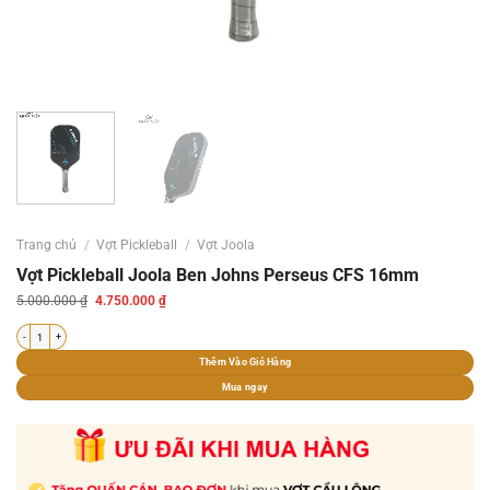
Trang chủ
/
Vợt Pickleball
/
Vợt Joola
Vợt Pickleball Joola Ben Johns Perseus CFS 16mm
Giá
Giá
5.000.000
₫
4.750.000
₫
gốc
hiện
là:
tại
Vợt Pickleball Joola Ben Johns Perseus CFS 16mm số lượng
5.000.000 ₫.
là:
4.750.000 ₫.
Thêm Vào Giỏ Hàng
Mua ngay