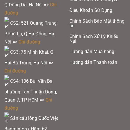
Q.Đống Đa, Hà Nội =>
Chỉ
Reactive Honeycomb Core:
Kết hợp hoàn hảo giữa sức mạnh và độ chính xác,
Điều Khoản Sử Dụng
đáp ứng mọi nhu cầu của người chơi chuyên nghiệp.
đường
Chính Sách Bảo Mật thông
CS2: 521 Quang Trung,
tin
Xem thêm:
Giải đấu Thomas Cup và Uber Cup 2026
P.Phú La, Q.Hà Đông, Hà
Chính Sách Xử Lý Khiếu
Nại
Nội =>
Chỉ đường
Carbon-Framed Design:
Khung Carbon được bọc hoàn toàn để tăng cường
độ bền và sức mạnh.
Hướng dẫn Mua hàng
CS3: 75 Minh Khai, Q.
Tham khảo:
Vợt Pickleball chính hãng giá rẻ
Hướng dẫn Thanh toán
Hai Bà Trưng, Hà Nội =>
Địa chỉ mua vợt Pickleball và vợt Cầu Lông giá rẻ, chính hãng
Chỉ đường
CS1: 7A ngõ 850 đường Láng, P.Láng Thượng, Q.Đống Đa, Hà Nội
CS4: 136 Bùi Văn Ba,
CS2: 521 Quang Trung, P.Phú La, Q.Hà Đông, Hà Nội
CS3: 75 Minh Khai, Q. Hai Bà Trưng, Hà Nội
phường Tân Thuận Đông,
Sân cầu lông Quốc Việt Badminton: Tầng hầm B2 toà U-Silk 101, Khu đô
Quận 7, TP HCM
=>
Chỉ
thị Văn Khê, Hà Đông, Hà Nội
đường
Sân cầu lông Quốc Việt Badminton ( 136 Bùi Văn Ba, P. Tân Thuận Đông,
Q.7, TP.HCM)
Sân cầu lông Quốc Việt
Badminton ( Hầm b2,