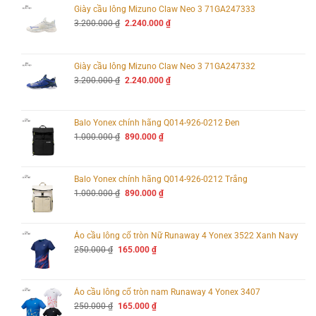
Giày cầu lông Mizuno Claw Neo 3 71GA247333
Giá
Giá
3.200.000
₫
2.240.000
₫
gốc
hiện
là:
tại
3.200.000 ₫.
là:
2.240.000 ₫.
Giày cầu lông Mizuno Claw Neo 3 71GA247332
Giá
Giá
3.200.000
₫
2.240.000
₫
gốc
hiện
là:
tại
3.200.000 ₫.
là:
2.240.000 ₫.
Balo Yonex chính hãng Q014-926-0212 Đen
Giá
Giá
1.000.000
₫
890.000
₫
gốc
hiện
là:
tại
1.000.000 ₫.
là:
890.000 ₫.
Balo Yonex chính hãng Q014-926-0212 Trắng
Giá
Giá
1.000.000
₫
890.000
₫
gốc
hiện
là:
tại
1.000.000 ₫.
là:
890.000 ₫.
Áo cầu lông cổ tròn Nữ Runaway 4 Yonex 3522 Xanh Navy
Giá
Giá
250.000
₫
165.000
₫
gốc
hiện
là:
tại
250.000 ₫.
là:
165.000 ₫.
Áo cầu lông cổ tròn nam Runaway 4 Yonex 3407
Giá
Giá
250.000
₫
165.000
₫
Vợt Pickleball Joola Ben Johns Perseus CFS 16mm