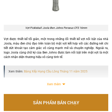
Vợt Pickleball Joola Ben Johns Perseus CFS 16mm
Vợt được thiết kế tối giản, một trong những lối thiết kế vợt nổi bật của nhà
Joola, màu đen chủ đạo trên toàn bộ mặt vợt kết hợp với các đường nét chi
tiết dứt khoát tạo cảm giác vô cùng mạnh mẽ và chuyên nghiệp. Ngoài ra,
logo Joola cùng chữ ký của Ben Johns được làm nổi bật trên mặt vợt là một
cách nhận diện thương hiệu vô cùng tinh tế.
Xem thêm:
Bảng Xếp Hạng Cầu Lông Tháng 11 năm 2025
Xem thêm
Nhờ sự cân bằng giữa sức mạnh và khả năng kiểm soát, cây vợt này phù hợp
với cả những người chơi thích tấn công mạnh mẽ và những người chơi ưa
thích phòng thủ chắc chắn. Phiên bản 16mm là phiên bản mà hầu hết người
chơi Pickleball lựa chọn nhờ nhũng công năng tối ưu kết hợp với những công
SẢN PHẨM BÁN CHẠY
nghệ hiện đại đem tới cho người chơi những trải nghiệm tuyệt vời và dễ dàng
thuần vợt nhất.