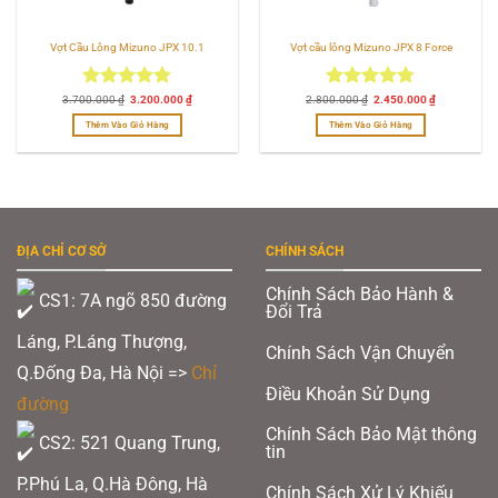
Vợt Cầu Lông Mizuno JPX 10.1
Vợt cầu lông Mizuno JPX 8 Force
Được xếp
Giá
Giá
Được xếp
Giá
Giá
3.700.000
₫
3.200.000
₫
2.800.000
₫
2.450.000
₫
gốc
hiện
gốc
hiện
hạng
4.83
hạng
4.83
là:
tại
là:
tại
Thêm Vào Giỏ Hàng
Thêm Vào Giỏ Hàng
3.700.000 ₫.
là:
2.800.000 ₫.
là:
5 sao
5 sao
3.200.000 ₫.
2.450.000 ₫
ĐỊA CHỈ CƠ SỞ
CHÍNH SÁCH
Chính Sách Bảo Hành &
CS1: 7A ngõ 850 đường
Đổi Trả
Láng, P.Láng Thượng,
Chính Sách Vận Chuyển
Q.Đống Đa, Hà Nội =>
Chỉ
Điều Khoản Sử Dụng
đường
Chính Sách Bảo Mật thông
CS2: 521 Quang Trung,
tin
P.Phú La, Q.Hà Đông, Hà
Chính Sách Xử Lý Khiếu