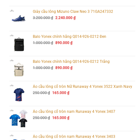
là:
tại
3.200.000 ₫.
là:
2.240.000 ₫.
Giày cầu lông Mizuno Claw Neo 3 71GA247332
Giá
Giá
3.200.000
₫
2.240.000
₫
gốc
hiện
là:
tại
3.200.000 ₫.
là:
2.240.000 ₫.
Balo Yonex chính hãng Q014-926-0212 Đen
Giá
Giá
1.000.000
₫
890.000
₫
gốc
hiện
là:
tại
1.000.000 ₫.
là:
890.000 ₫.
Balo Yonex chính hãng Q014-926-0212 Trắng
Giá
Giá
1.000.000
₫
890.000
₫
gốc
hiện
là:
tại
1.000.000 ₫.
là:
890.000 ₫.
Áo cầu lông cổ tròn Nữ Runaway 4 Yonex 3522 Xanh Navy
Giá
Giá
250.000
₫
165.000
₫
gốc
hiện
là:
tại
Vợt Pickleball Joola Ben Johns Perseus 3 16mm
250.000 ₫.
là:
165.000 ₫.
Áo cầu lông cổ tròn nam Runaway 4 Yonex 3407
Giá
Giá
250.000
₫
165.000
₫
2. Thông số kỹ thuật vợt Pickleball Joola Ben Johns Perseus 3
gốc
hiện
16mm
là:
tại
250.000 ₫.
là:
Bề mặt Cacbon tích điện
165.000 ₫.
Áo cầu lông cổ tròn nam Runaway 4 Yonex 3403
Độ dày lõi: 16mm