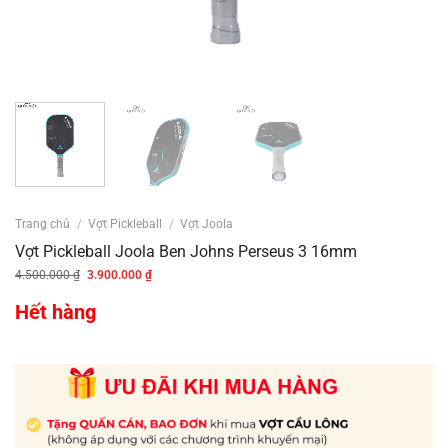
Trang chủ
/
Vợt Pickleball
/
Vợt Joola
Vợt Pickleball Joola Ben Johns Perseus 3 16mm
Giá
Giá
4.500.000
₫
3.900.000
₫
gốc
hiện
là:
tại
4.500.000 ₫.
là:
Hết hàng
3.900.000 ₫.