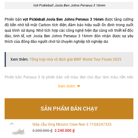
Vợt Pickleball Joola Ben Johns Perseus 3 16mm
Phiên bản
vợt Pickleball Joola Ben Johns Perseus 3 16mm
được tăng cường
độ bền nhờ bề mặt Carbon tích điện, đảm bảo hiệu suất ổn định trong suốt
quá trình sử dụng. Nhờ tích hợp các công nghệ hiện đại cùng với thiết kế độc
đáo, tinh tế, vợt Joola Ben Johns Perseus 3 16mm đón nhận được sự yêu
thích của đông đảo người chơi từ chuyên nghiệp tới nghiệp dư.
Xem thêm:
Tổng hợp nhà vô địch giải BWF World Tour Finals 2025
Phiên bản Perseus 3 là phiên bản với màu đen chủ đạo làm màu nền trên
toàn bộ mặt vợt, tạo nên cảm giác vô cùng mạnh mẽ và chuyên nghiệp. Các
Xem thêm
chi tiết như logo, tên sản phẩm và một số đường viền được điểm xuyết bằng
màu xanh dương tươi sáng, tạo điểm nhấn và sự nổi bật. Có thể nói, tổng thể
vợt là một sản phẩm hiện đại, trẻ trung và thể thao.
SẢN PHẨM BÁN CHẠY
Giày cầu lông Mizuno Claw Neo 3 71GA247333
Giá
Giá
3.200.000
₫
2.240.000
₫
gốc
hiện