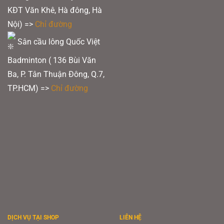
này cung cấp nhiều thông tin hữu ích về pickleball, bao gồm các bài tập, mẹo
KĐT Văn Khê, Hà đông, Hà
chơi, tin tức và sự kiện, giúp người chơi nâng cao trình độ và kết nối với cộng
đồng pickleball.
Nội) =>
Chỉ đường
Sân cầu lông Quốc Việt
Xem thêm:
Top 5 giày cầu lông Yonex dưới 1 triệu đáng mua nhất 2025
Badminton ( 136 Bùi Văn
Ba, P. Tân Thuận Đông, Q.7,
TP.HCM) =>
Chỉ đường
DỊCH VỤ TẠI SHOP
LIÊN HỆ