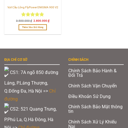
Vợt Cầu Lông FlyPower ENIGMA 900 V2
Được xếp
Giá
Giá
3.500.000
₫
2.800.000
₫
gốc
hiện
hạng
4.90
là:
tại
Thêm Vào Giỏ Hàng
3.500.000 ₫.
là:
5 sao
2.800.000 ₫.
ĐỊA CHỈ CƠ SỞ
CHÍNH SÁCH
Chính Sách Bảo Hành &
CS1: 7A ngõ 850 đường
Đổi Trả
Láng, P.Láng Thượng,
Chính Sách Vận Chuyển
Q.Đống Đa, Hà Nội =>
Chỉ
Điều Khoản Sử Dụng
đường
Chính Sách Bảo Mật thông
CS2: 521 Quang Trung,
tin
P.Phú La, Q.Hà Đông, Hà
Chính Sách Xử Lý Khiếu
Nại
Nội =>
Chỉ đường