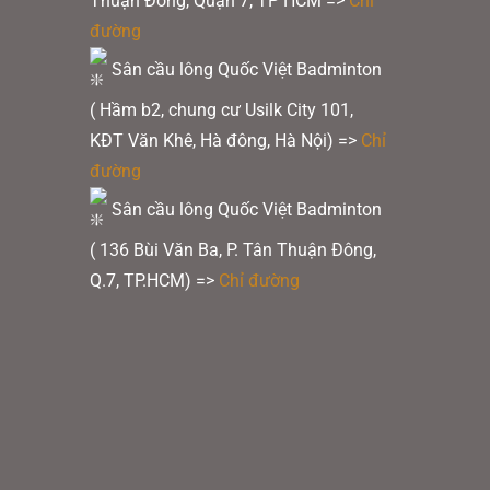
Thuận Đông, Quận 7, TP HCM
=>
Chỉ
đường
Sân cầu lông Quốc Việt Badminton
( Hầm b2, chung cư Usilk City 101,
KĐT Văn Khê, Hà đông, Hà Nội) =>
Chỉ
đường
Sân cầu lông Quốc Việt Badminton
( 136 Bùi Văn Ba, P. Tân Thuận Đông,
Q.7, TP.HCM) =>
Chỉ đường