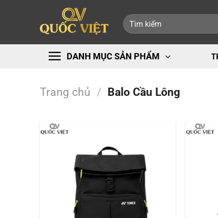
Bỏ
Tìm
qua
kiếm:
nội
dung
DANH MỤC SẢN PHẨM
T
Trang chủ
/
Balo Cầu Lông