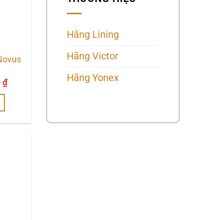
Hãng Lining
Hãng Victor
 Novus
Hãng Yonex
Giá
0
₫
hiện
tại
00 ₫.
là:
980.000 ₫.