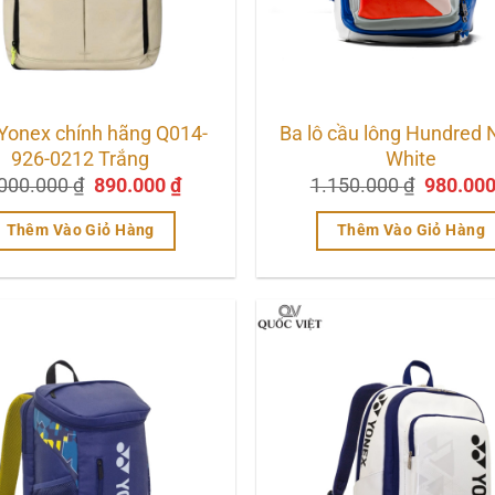
 Yonex chính hãng Q014-
Ba lô cầu lông Hundred
926-0212 Trắng
White
Giá
Giá
Giá
.000.000
₫
890.000
₫
1.150.000
₫
980.00
gốc
hiện
gốc
là:
tại
là:
Thêm Vào Giỏ Hàng
Thêm Vào Giỏ Hàng
1.000.000 ₫.
là:
1.150.0
890.000 ₫.