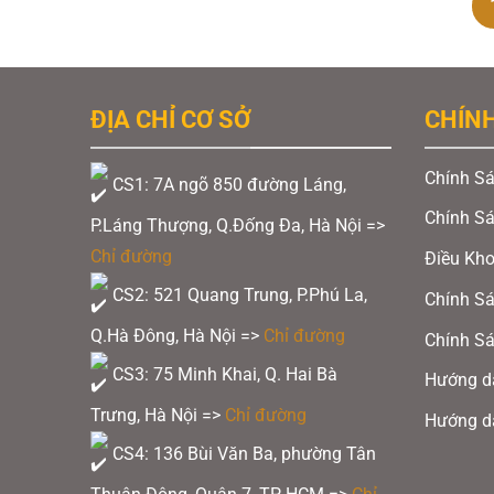
ĐỊA CHỈ CƠ SỞ
CHÍN
Chính Sá
CS1: 7A ngõ 850 đường Láng,
Chính S
P.Láng Thượng, Q.Đống Đa, Hà Nội =>
Chỉ đường
Điều Kh
CS2: 521 Quang Trung, P.Phú La,
Chính Sá
Q.Hà Đông, Hà Nội =>
Chỉ đường
Chính Sá
CS3: 75 Minh Khai, Q. Hai Bà
Hướng d
Trưng, Hà Nội =>
Chỉ đường
Hướng d
CS4: 136 Bùi Văn Ba, phường Tân