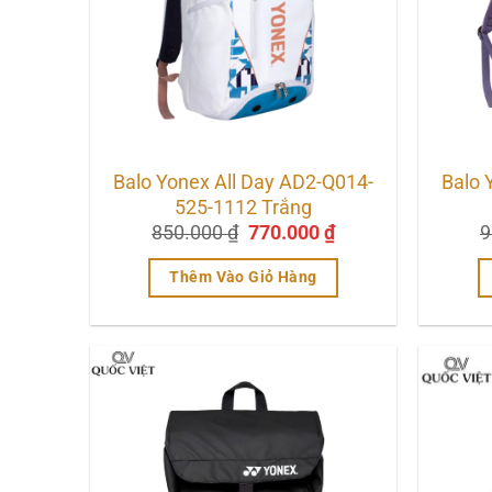
Balo Yonex All Day AD2-Q014-
Balo 
525-1112 Trắng
Giá
Giá
850.000
₫
770.000
₫
9
gốc
hiện
là:
tại
Thêm Vào Giỏ Hàng
850.000 ₫.
là:
770.000 ₫.