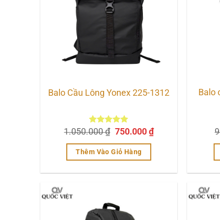
Balo 
Balo Cầu Lông Yonex 225-1312
Giá
Giá
1.050.000
Được xếp
₫
750.000
₫
9
hạng
4.93
gốc
hiện
5 sao
là:
tại
Thêm Vào Giỏ Hàng
1.050.000 ₫.
là:
750.000 ₫.