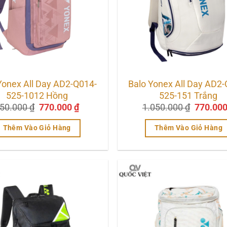
Yonex All Day AD2-Q014-
Balo Yonex All Day AD2
525-1012 Hồng
525-151 Trắng
Giá
Giá
Giá
50.000
₫
770.000
₫
1.050.000
₫
770.00
gốc
hiện
gốc
là:
tại
là:
Thêm Vào Giỏ Hàng
Thêm Vào Giỏ Hàng
950.000 ₫.
là:
1.050.0
770.000 ₫.