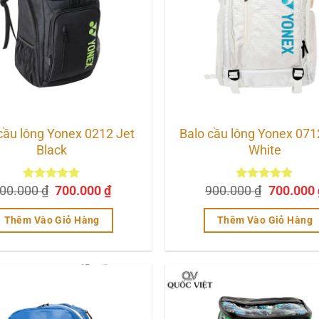
cầu lông Yonex 0212 Jet
Balo cầu lông Yonex 071
Black
White
Giá
Giá
Giá
00.000
Được xếp
₫
700.000
₫
900.000
Được xếp
₫
700.000
hạng
4.80
gốc
hiện
hạng
4.80
gốc
5 sao
5 sao
là:
tại
là:
Thêm Vào Giỏ Hàng
Thêm Vào Giỏ Hàng
900.000 ₫.
là:
900.000 
700.000 ₫.