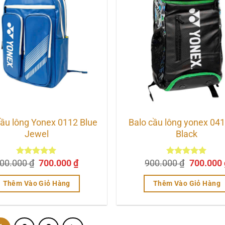
cầu lông Yonex 0112 Blue
Balo cầu lông yonex 041
Jewel
Black
Giá
Giá
Giá
00.000
Được xếp
₫
700.000
₫
900.000
Được xếp
₫
700.000
hạng
5.00
gốc
hiện
hạng
5.00
gốc
5 sao
5 sao
là:
tại
là:
Thêm Vào Giỏ Hàng
Thêm Vào Giỏ Hàng
900.000 ₫.
là:
900.000 
700.000 ₫.