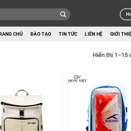
Ho
RANG CHỦ
ĐÀO TẠO
TIN TỨC
LIÊN HỆ
GIỚI THI
Hiển thị 1–15 