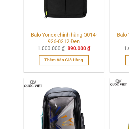
Balo Yonex chính hãng Q014-
Balo
926-0212 Đen
Giá
Giá
1.000.000
₫
890.000
₫
1
gốc
hiện
là:
tại
Thêm Vào Giỏ Hàng
1.000.000 ₫.
là:
890.000 ₫.