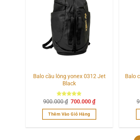
Balo cầu lông yonex 0312 Jet
Balo 
Black
Giá
Giá
900.000
Được xếp
₫
700.000
₫
9
hạng
4.83
gốc
hiện
5 sao
là:
tại
Thêm Vào Giỏ Hàng
900.000 ₫.
là:
700.000 ₫.