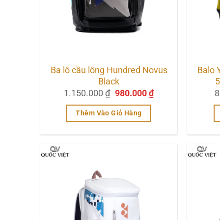
Ba lô cầu lông Hundred Novus
Balo 
Black
5
Giá
Giá
1.150.000
₫
980.000
₫
8
gốc
hiện
là:
tại
Thêm Vào Giỏ Hàng
1.150.000 ₫.
là:
980.000 ₫.