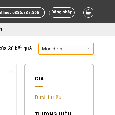
Đăng nhập
tline: 0886.737.868
ỆU
của 36 kết quả
GIÁ
Dưới 1 triệu
THƯƠNG HIỆU