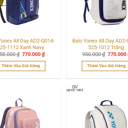
Yonex All Day AD2-Q014-
Balo Yonex All Day AD2
25-1112 Xanh Navy
525-1012 Trắng
Giá
Giá
Giá
50.000
₫
770.000
₫
950.000
₫
770.000
gốc
hiện
gốc
là:
tại
là:
Thêm Vào Giỏ Hàng
Thêm Vào Giỏ Hàng
850.000 ₫.
là:
950.000 
770.000 ₫.