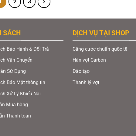
1
2
3
H SÁCH
DỊCH VỤ TẠI SHOP
ch Bảo Hành & Đổi Trả
Căng cước chuẩn quốc tế
ách Vận Chuyển
Hàn vợt Carbon
oản Sử Dụng
Đào tạo
ch Bảo Mật thông tin
Thanh lý vợt
ch Xử Lý Khiếu Nại
ẫn Mua hàng
ẫn Thanh toán