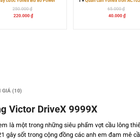
ây cước Yonex BG 80 Power
1
×
Quấn cán Yonex tròn AC102
Giá
Giá
250.000
₫
65.000
₫
Giá
gốc
Giá
gốc
220.000
₫
40.000
₫
hiện
là:
hiện
là:
tại
250.000 ₫.
tại
65.000
là:
là:
220.000 ₫.
40.000 
 GIÁ (10)
ông Victor DriveX 9999X
em là một trong những siêu phẩm vợt cầu lông thi
21 gây sốt trong cộng đồng các anh em đam mê cầ