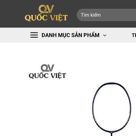
Bỏ
Tìm
qua
kiếm:
nội
dung
DANH MỤC SẢN PHẨM
T