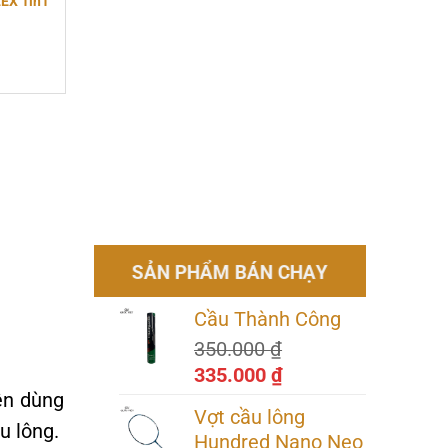
EX 1in1
 ₫.
₫.
SẢN PHẨM BÁN CHẠY
Cầu Thành Công
350.000
₫
Giá
Giá
335.000
₫
ên dùng
gốc
hiện
Vợt cầu lông
là:
tại
u lông.
Hundred Nano Neo