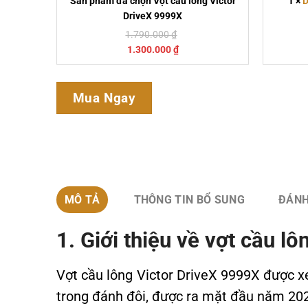
Sản phẩm đã chọn
Vợt cầu lông Victor
1
×
D
DriveX 9999X
1.790.000
₫
1.300.000
₫
Mua Ngay
MÔ TẢ
THÔNG TIN BỔ SUNG
ĐÁNH
1. Giới thiệu về vợt cầu l
Vợt cầu lông Victor DriveX 9999X được x
trong đánh đôi, được ra mặt đầu năm 20