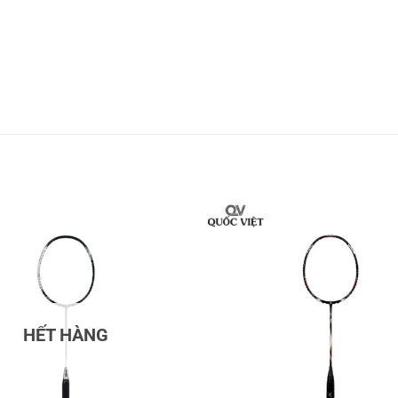
ương: Tỏa sáng với tấm huy chương đồng Cầu lông 
HẾT HÀNG