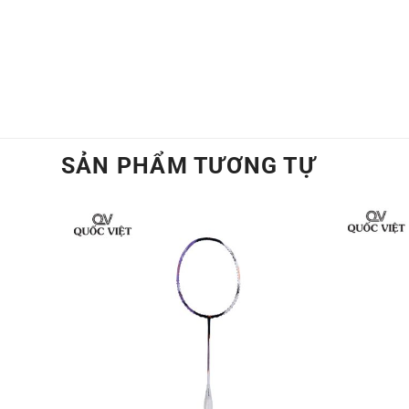
Xem thêm:
Vũ Thị Trang & Bùi Bích Ph
Games 33 – Thái Lan
SẢN PHẨM TƯƠNG TỰ