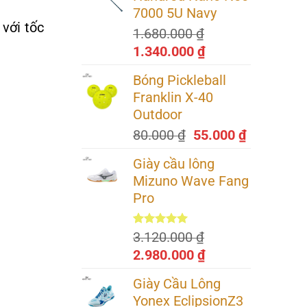
350.000 ₫.
là:
7000 5U Navy
335.000 ₫.
 với tốc
1.680.000
₫
Giá
Giá
1.340.000
₫
gốc
hiện
Bóng Pickleball
là:
tại
Franklin X-40
1.680.000 ₫.
là:
Outdoor
1.340.000 ₫.
Giá
Giá
80.000
₫
55.000
₫
gốc
hiện
Giày cầu lông
là:
tại
Mizuno Wave Fang
80.000 ₫.
là:
Pro
55.000 ₫.
5.00
2
trên 5
3.120.000
₫
dựa trên
Giá
Giá
2.980.000
₫
đánh giá
gốc
hiện
Giày Cầu Lông
là:
tại
Yonex EclipsionZ3