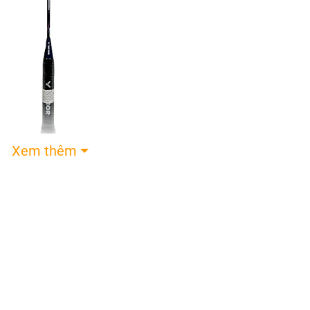
Xem thêm
u lông Victor DriveX 9999X
 lượng với tông xanh thẫm mờ kết hợp với những c
đẳng cấp. Victor DriveX 9999X là sự lựa chọn hợp
ịnh và linh hoạt.