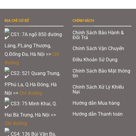
phẩm
này
phẩm
có
nhiều
này
biến
ĐỊA CHỈ CƠ SỞ
CHÍNH SÁCH
có
thể.
Các
nhiều
Chính Sách Bảo Hành &
tùy
CS1: 7A ngõ 850 đường
Đổi Trả
chọn
biến
có
Láng, P.Láng Thượng,
thể
thể.
Chính Sách Vận Chuyển
được
Q.Đống Đa, Hà Nội =>
Chỉ
chọn
Các
Điều Khoản Sử Dụng
trên
đường
tùy
trang
sản
Chính Sách Bảo Mật thông
chọn
CS2: 521 Quang Trung,
phẩm
tin
có
P.Phú La, Q.Hà Đông, Hà
Chính Sách Xử Lý Khiếu
thể
Nại
Nội =>
Chỉ đường
được
Hướng dẫn Mua hàng
CS3: 75 Minh Khai, Q.
chọn
trên
Hướng dẫn Thanh toán
Hai Bà Trưng, Hà Nội =>
trang
Chỉ đường
sản
CS4: 136 Bùi Văn Ba,