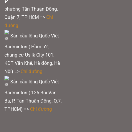
phẩm
phường Tân Thuận Đông,
Quận 7, TP HCM
=>
Chỉ
đường
Sân cầu lông Quốc Việt
Badminton ( Hầm b2,
chung cư Usilk City 101,
KĐT Văn Khê, Hà đông, Hà
Nội) =>
Chỉ đường
Sân cầu lông Quốc Việt
Badminton ( 136 Bùi Văn
Ba, P. Tân Thuận Đông, Q.7,
TP.HCM) =>
Chỉ đường