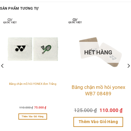
SẢN PHẨM TƯƠNG TỰ
HẾT HÀNG
Băng chặn mồ hôi YONEX đơn Trắng
Băng chặn mồ hôi yonex
WB7 08489
Giá
Giá
110.000
₫
75.000
₫
Giá
Giá
125.000
₫
110.000
₫
gốc
hiện
là:
tại
n
gốc
hiệ
110.000 ₫.
là:
Thêm Vào Giỏ Hàng
75.000 ₫.
là:
tại
Thêm Vào Giỏ Hàng
125.000 ₫.
là:
Sản
.000 ₫.
110
Sản