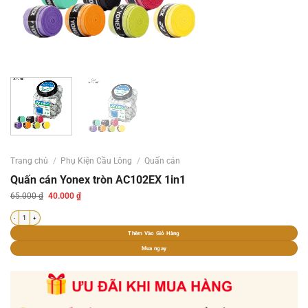
Trang chủ
/
Phụ Kiện Cầu Lông
/
Quấn cán
Quấn cán Yonex tròn AC102EX 1in1
Giá
Giá
65.000
₫
40.000
₫
gốc
hiện
là:
tại
Quấn cán Yonex tròn AC102EX 1in1 số lượng
65.000 ₫.
là:
40.000 ₫.
Thêm Vào Giỏ Hàng
Mua ngay