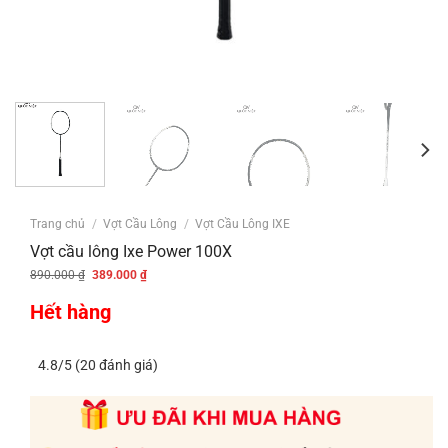
Trang chủ
/
Vợt Cầu Lông
/
Vợt Cầu Lông IXE
Vợt cầu lông Ixe Power 100X
Giá
Giá
890.000
₫
389.000
₫
gốc
hiện
là:
tại
890.000 ₫.
là:
Hết hàng
389.000 ₫.
4.8/5 (20 đánh giá)