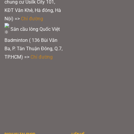
chung cư Usilk City 101,
KĐT Văn Khê, Hà đông, Hà
Nội) =>
Chỉ đường
Sân cầu lông Quốc Việt
Badminton ( 136 Bùi Văn
Ba, P. Tân Thuận Đông, Q.7,
TP.HCM) =>
Chỉ đường