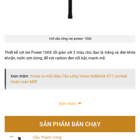
Vợt cầu lông ixe power 100x
Thiết kế vợt Ixe Power 100X tối giản với 2 màu chủ đạo là trắng và đen khỏe
khoắn, nước sơn bóng, đế vợt carbon đen nổi bật, mạnh mẽ.
Xem thêm:
Yonex ra mắt Giày Cầu Lông Yonex SUBAXIA GT1 Limited
Hoàn toàn MỚI!
Khung vợt carbon Graphite chắc chắn có độ bền cao, hỗ trợ người chơi có
Xem thêm
những va vung vợt nhanh chóng, mạnh mẽ mà không tốn quá nhiều sức lực.
SẢN PHẨM BÁN CHẠY
Cầu Thành Công