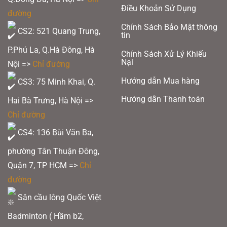
Điều Khoản Sử Dụng
chương đồng Cầu lông tại SEA Games 33 – Thái Lan
đường
Chính Sách Bảo Mật thông
CS2: 521 Quang Trung,
tin
Nếu bạn đang muốn rèn luyện sự phản xạ và tốc độ ứng biến trên sân cầu,
cũng như mong muốn tìm hiểu và tư vấn chi tiết, mua hàng với những ưu đãi
P.Phú La, Q.Hà Đông, Hà
Chính Sách Xử Lý Khiếu
hấp dẫn nhất thì hay nhanh tay đặt hàng để không bỏ lỡ siêu phẩm vợt cầu
Nại
Nội =>
Chỉ đường
lông Ixe Power 100X này nhé !
Hướng dẫn Mua hàng
CS3: 75 Minh Khai, Q.
QUỐC VIỆT BADMINTON – CHUYÊN NGHIỆP, TẠO
KHÁC BIỆT
Hướng dẫn Thanh toán
Hai Bà Trưng, Hà Nội =>
Chỉ đường
CS1: 7A ngõ 850 đường Láng, P.Láng Thượng, Q.Đống Đa, Hà Nội
CS2: 521 Quang Trung, P.Phú La, Q.Hà Đông, Hà Nội
CS4: 136 Bùi Văn Ba,
CS3: 75 Minh Khai, Q. Hai Bà Trưng, Hà Nội
phường Tân Thuận Đông,
Sân cầu lông Quốc Việt Badminton: Tầng hầm B2 toà U-Silk 101, Khu đô
Quận 7, TP HCM
=>
Chỉ
thị Văn Khê, Hà Đông, Hà Nội
Sân cầu lông Quốc Việt Badminton ( 136 Bùi Văn Ba, P. Tân Thuận Đông,
đường
Q.7, TP.HCM)
Sân cầu lông Quốc Việt
Xem thêm:
Vợt cầu lông chính hãng giá rẻ
Badminton ( Hầm b2,