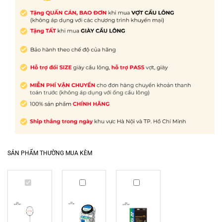
SẢN PHẨM THƯỜNG MUA KÈM
Vợt
Quấn
Dây
cầu
cán
cước
lông
Yonex
Yonex
Lining
tròn
NANOGY