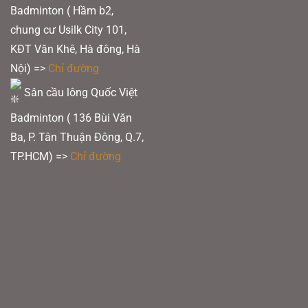
Badminton ( Hầm b2,
chung cư Usilk City 101,
KĐT Văn Khê, Hà đông, Hà
Nội) =>
Chỉ đường
Sân cầu lông Quốc Việt
Badminton ( 136 Bùi Văn
Ba, P. Tân Thuận Đông, Q.7,
TP.HCM) =>
Chỉ đường
TB Nano M50 Super carbon
Vợt cầu lông Lining Axforce 100
nặng đầu nên các pha đập cầu đều cho độ
cắm cầu rất tốt, thân vợt cứng giúp vung vợt nhanh, gọn hơn, đây là điều kiện
tiên quyết cho mỗi cú ra cầu dù là tấn hay là phòng thủ, khối lượng vợt nặng
vừa cho cảm giác cầm khá vừa tay cùng với cảm giác nặng đầu khiến người
chơi cứ muốn vung vợt mãi.