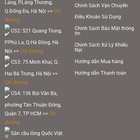
Láng, P.Láng Thượng,
Chính Sách Vận Chuyển
Q.Đống Đa, Hà Nội =>
Chỉ
Điều Khoản Sử Dụng
đường
Chính Sách Bảo Mật thông
CS2: 521 Quang Trung,
tin
P.Phú La, Q.Hà Đông, Hà
Chính Sách Xử Lý Khiếu
HDF SHOCK ABSORPTION SYSTEM
Nại
Nội =>
Chỉ đường
ULTRA CARBON
: Công nghệ này giúp gia tăng độ cứng và độ ổn định cho
Hướng dẫn Mua hàng
CS3: 75 Minh Khai, Q.
khung vợt bên cạnh đó còn giúp chống xoắn trục, giúp vợt đạt được độ bền
cao nhất, đem lại sự chính xác hơn cho từng cú đánh.
Hướng dẫn Thanh toán
Hai Bà Trưng, Hà Nội =>
Chỉ đường
Xem thêm:
Khám phá thương hiệu Hundred – hãng cầu lông trẻ, công
CS4: 136 Bùi Văn Ba,
nghệ cao
phường Tân Thuận Đông,
TB NANO + M50 + SUPER CARBON:
Lining sử dụng công nghệ vật liệu
Quận 7, TP HCM
=>
Chỉ
carbon graphite thế hệ mới, có độ bền cao hơn và độ đàn hồi tốt hơn, mang
đường
đến lực đập lớn hơn. Điều này cải thiện sức mạnh của cây vợt, cung cấp cho
người chơi sự trải nghiệm tốt hơn.
Sân cầu lông Quốc Việt