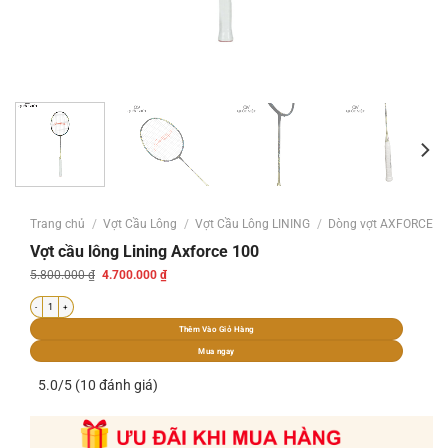
Trang chủ
/
Vợt Cầu Lông
/
Vợt Cầu Lông LINING
/
Dòng vợt AXFORCE
Vợt cầu lông Lining Axforce 100
Giá
Giá
5.800.000
₫
4.700.000
₫
gốc
hiện
là:
tại
Vợt cầu lông Lining Axforce 100 số lượng
5.800.000 ₫.
là:
4.700.000 ₫.
Thêm Vào Giỏ Hàng
Mua ngay
5.0/5 (10 đánh giá)