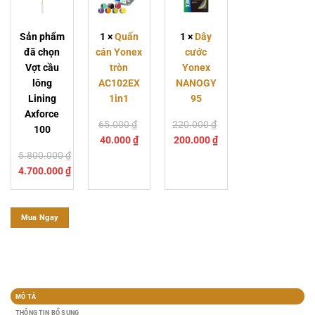
Axforce
AC102EX
95
100
1in1
Sản phẩm
1
×
Quấn
1
×
Dây
đã chọn
cán Yonex
cước
Vợt cầu
tròn
Yonex
lông
AC102EX
NANOGY
Lining
1in1
95
Axforce
Giá
65.000
₫
220.000
₫
100
Giá
gốc
Giá
Giá
40.000
₫
200.000
₫
hiện
là:
gốc
hiện
5.800.000
₫
tại
65.000 ₫.
là:
tại
4.700.000
₫
là:
220.000 ₫.
là:
40.000 ₫.
200.000 ₫.
Mua Ngay
MÔ TẢ
THÔNG TIN BỔ SUNG