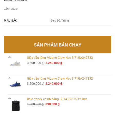
THÔNG TIN BỔ SUNG
ĐÁNH GIÁ (3)
MÀU SẮC
Đen, Đỏ, Trắng
SẢN PHẨM BÁN CHẠY
Giày cầu lông Mizuno Claw Neo 3 71GA247333
Giá
Giá
3.200.000
₫
2.240.000
₫
gốc
hiện
là:
tại
3.200.000 ₫.
là:
2.240.000 ₫.
Giày cầu lông Mizuno Claw Neo 3 71GA247332
Giá
Giá
3.200.000
₫
2.240.000
₫
gốc
hiện
là:
tại
3.200.000 ₫.
là:
2.240.000 ₫.
Balo Yonex chính hãng Q014-926-0212 Đen
Giá
Giá
1.000.000
₫
890.000
₫
gốc
hiện
là:
tại