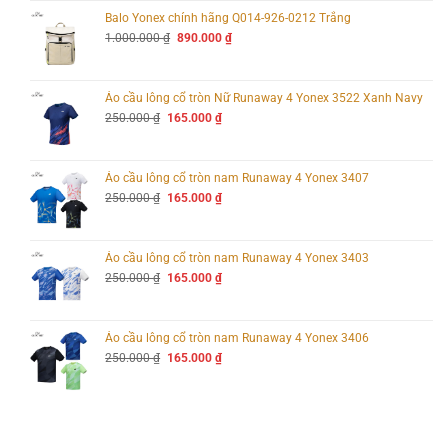
1.000.000 ₫.
là:
890.000 ₫.
Balo Yonex chính hãng Q014-926-0212 Trắng
Giá
Giá
1.000.000
₫
890.000
₫
gốc
hiện
là:
tại
1.000.000 ₫.
là:
890.000 ₫.
Áo cầu lông cổ tròn Nữ Runaway 4 Yonex 3522 Xanh Navy
Giá
Giá
250.000
₫
165.000
₫
gốc
hiện
là:
tại
250.000 ₫.
là:
165.000 ₫.
Áo cầu lông cổ tròn nam Runaway 4 Yonex 3407
Giá
Giá
250.000
₫
165.000
₫
gốc
hiện
là:
tại
250.000 ₫.
là:
165.000 ₫.
Áo cầu lông cổ tròn nam Runaway 4 Yonex 3403
Giá
Giá
250.000
₫
165.000
₫
gốc
hiện
là:
tại
250.000 ₫.
là:
165.000 ₫.
Áo cầu lông cổ tròn nam Runaway 4 Yonex 3406
Giá
Giá
250.000
₫
165.000
₫
gốc
hiện
là:
tại
250.000 ₫.
là:
165.000 ₫.