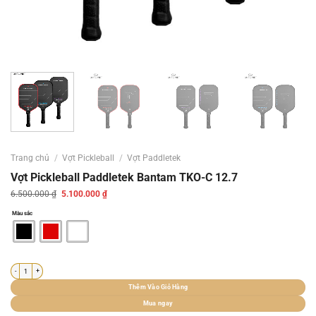
Trang chủ
/
Vợt Pickleball
/
Vợt Paddletek
Vợt Pickleball Paddletek Bantam TKO-C 12.7
Giá
Giá
6.500.000
₫
5.100.000
₫
gốc
hiện
là:
tại
Màu sắc
6.500.000 ₫.
là:
5.100.000 ₫.
Vợt Pickleball Paddletek Bantam TKO-C 12.7 số lượng
Thêm Vào Giỏ Hàng
Mua ngay