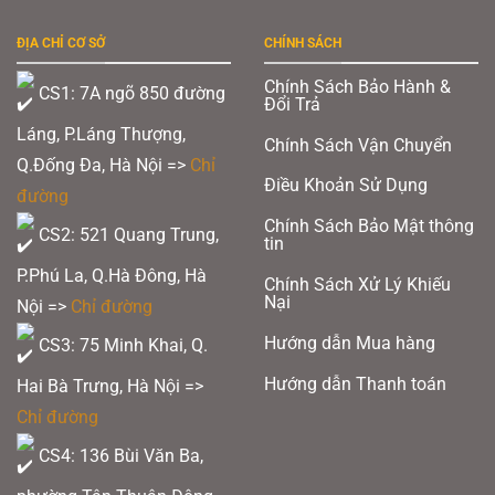
này
có
nhiều
ĐỊA CHỈ CƠ SỞ
CHÍNH SÁCH
biến
thể.
Chính Sách Bảo Hành &
Các
CS1: 7A ngõ 850 đường
Đổi Trả
tùy
chọn
Láng, P.Láng Thượng,
có
Chính Sách Vận Chuyển
thể
Q.Đống Đa, Hà Nội =>
Chỉ
được
Điều Khoản Sử Dụng
chọn
đường
trên
trang
Chính Sách Bảo Mật thông
CS2: 521 Quang Trung,
sản
tin
phẩm
P.Phú La, Q.Hà Đông, Hà
Chính Sách Xử Lý Khiếu
Nại
Nội =>
Chỉ đường
Hướng dẫn Mua hàng
CS3: 75 Minh Khai, Q.
Hướng dẫn Thanh toán
Hai Bà Trưng, Hà Nội =>
Chỉ đường
CS4: 136 Bùi Văn Ba,