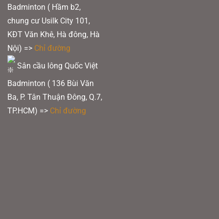
Badminton ( Hầm b2,
chung cư Usilk City 101,
KĐT Văn Khê, Hà đông, Hà
Nội) =>
Chỉ đường
Vợt Pickleball 6.0 Six Zero Quartz Đen Khói
Sân cầu lông Quốc Việt
Badminton ( 136 Bùi Văn
Ba, P. Tân Thuận Đông, Q.7,
TP.HCM) =>
Chỉ đường