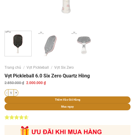
Trang chủ
/
Vợt Pickleball
/
Vợt Six Zero
Vợt Pickleball 6.0 Six Zero Quartz Hồng
Giá
Giá
2.850.000
₫
2.000.000
₫
gốc
hiện
là:
tại
Vợt Pickleball 6.0 Six Zero Quartz Hồng số lượng
2.850.000 ₫.
là:
2.000.000 ₫.
Thêm Vào Giỏ Hàng
Mua ngay
4.60
5
trên
5 dựa trên
đánh giá