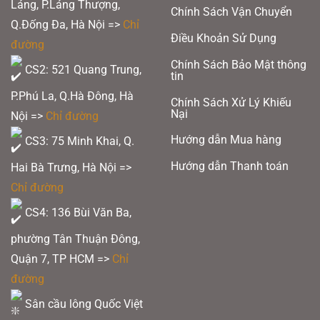
Láng, P.Láng Thượng,
Chính Sách Vận Chuyển
Q.Đống Đa, Hà Nội =>
Chỉ
Điều Khoản Sử Dụng
đường
Chính Sách Bảo Mật thông
CS2: 521 Quang Trung,
tin
Vợt Pickleball 6.0 Quartz Xanh Mint
P.Phú La, Q.Hà Đông, Hà
Chính Sách Xử Lý Khiếu
Nại
Nội =>
Chỉ đường
Hướng dẫn Mua hàng
CS3: 75 Minh Khai, Q.
Hướng dẫn Thanh toán
Hai Bà Trưng, Hà Nội =>
Chỉ đường
CS4: 136 Bùi Văn Ba,
phường Tân Thuận Đông,
Quận 7, TP HCM
=>
Chỉ
đường
Sân cầu lông Quốc Việt