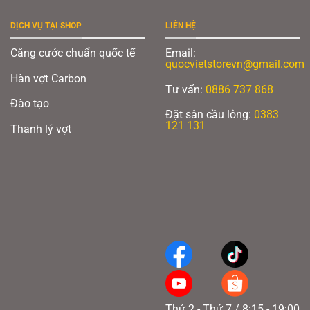
DỊCH VỤ TẠI SHOP
LIÊN HỆ
Căng cước chuẩn quốc tế
Email:
quocvietstorevn@gmail.com
Hàn vợt Carbon
Tư vấn:
0886 737 868
Đào tạo
Vợt Pickleball 6.0 Six Zero Quartz Vàng Chanh
Đặt sân cầu lông:
0383
121 131
Thanh lý vợt
Xem thêm:
Tổng hợp nhà vô địch giải BWF World Tour Finals 2025
Màu hồng là một trong những màu được yêu thíchđối với những ai yêu cái
đẹp, đặc biệt là các chị em phụ nữ, vừa đem tới sự nữ tính, vừa hiện đại, đẳng
cấp.
2. Thông số kỹ thuật vợt Pickleball 6.0 Six Zero Quartz Hồng
Chất liệu mặt vợt: Carbon thô
Chiều dài vợt: 16,0” / 405mm
Chiều rộng vợt: 7,9” / 200mm
Độ dày: 0,59” / 15mm
Thứ 2 - Thứ 7 / 8:15 - 19:00