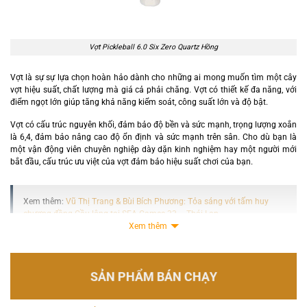
Vợt Pickleball 6.0 Six Zero Quartz Hồng
Vợt là sự sự lựa chọn hoàn hảo dành cho những ai mong muốn tìm một cây
vợt hiệu suất, chất lượng mà giá cả phải chăng. Vợt có thiết kế đa năng, với
điểm ngọt lớn giúp tăng khả năng kiểm soát, công suất lớn và độ bật.
Vợt có cấu trúc nguyên khối, đảm bảo độ bền và sức mạnh, trọng lượng xoắn
là 6,4, đảm bảo nâng cao độ ổn định và sức mạnh trên sân. Cho dù bạn là
một vận động viên chuyên nghiệp dày dặn kinh nghiệm hay một người mới
bắt đầu, cấu trúc ưu việt của vợt đảm bảo hiệu suất chơi của bạn.
Xem thêm:
Vũ Thị Trang & Bùi Bích Phương: Tỏa sáng với tấm huy
chương đồng Cầu lông tại SEA Games 33 – Thái Lan
Xem thêm
SẢN PHẨM BÁN CHẠY