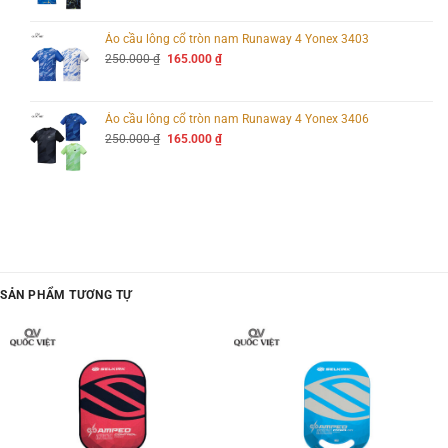
là:
tại
250.000 ₫.
là:
165.000 ₫.
Áo cầu lông cổ tròn nam Runaway 4 Yonex 3403
Giá
Giá
250.000
₫
165.000
₫
gốc
hiện
là:
tại
250.000 ₫.
là:
165.000 ₫.
Áo cầu lông cổ tròn nam Runaway 4 Yonex 3406
Giá
Giá
250.000
₫
165.000
₫
gốc
hiện
là:
tại
250.000 ₫.
là:
165.000 ₫.
SẢN PHẨM TƯƠNG TỰ