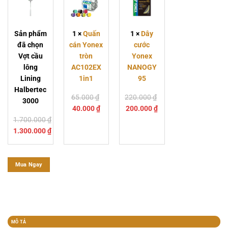
Halbertec
AC102EX
95
3000
1in1
Sản phẩm
1
×
Quấn
1
×
Dây
đã chọn
cán Yonex
cước
Vợt cầu
tròn
Yonex
lông
AC102EX
NANOGY
Lining
1in1
95
Halbertec
Giá
65.000
₫
220.000
₫
3000
Giá
gốc
Giá
Giá
40.000
₫
200.000
₫
hiện
là:
gốc
hiện
1.700.000
₫
tại
65.000 ₫.
là:
tại
1.300.000
₫
là:
220.000 ₫.
là:
40.000 ₫.
200.000 ₫.
Mua Ngay
MÔ TẢ