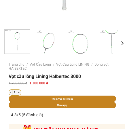
Trang chủ
/
Vợt Cầu Lông
/
Vợt Cầu Lông LINING
/
Dòng vợt
HAlBERTEC
Vợt cầu lông Lining Halbertec 3000
Giá
Giá
1.700.000
₫
1.300.000
₫
gốc
hiện
là:
tại
Vợt cầu lông Lining Halbertec 3000 số lượng
1.700.000 ₫.
là:
1.300.000 ₫.
Thêm Vào Giỏ Hàng
Mua ngay
4.8/5 (5 đánh giá)