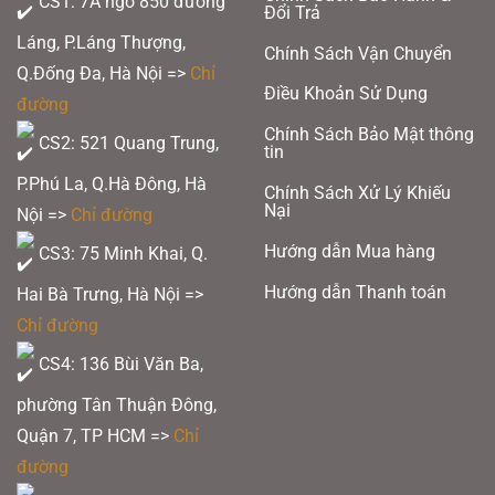
CS1: 7A ngõ 850 đường
này
Đổi Trả
Láng, P.Láng Thượng,
Chính Sách Vận Chuyển
Q.Đống Đa, Hà Nội =>
Chỉ
Điều Khoản Sử Dụng
đường
Chính Sách Bảo Mật thông
CS2: 521 Quang Trung,
tin
P.Phú La, Q.Hà Đông, Hà
Chính Sách Xử Lý Khiếu
Nại
Nội =>
Chỉ đường
Hướng dẫn Mua hàng
CS3: 75 Minh Khai, Q.
Hướng dẫn Thanh toán
Hai Bà Trưng, Hà Nội =>
Chỉ đường
CS4: 136 Bùi Văn Ba,
phường Tân Thuận Đông,
Quận 7, TP HCM
=>
Chỉ
đường