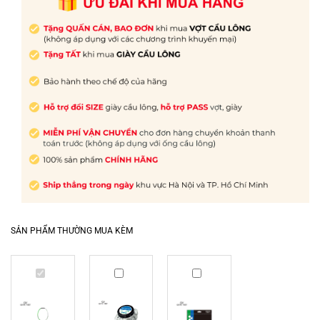
SẢN PHẨM THƯỜNG MUA KÈM
Vợt
Quấn
Dây
cầu
cán
cước
lông
Yonex
Yonex
Lining
tròn
NANOGY