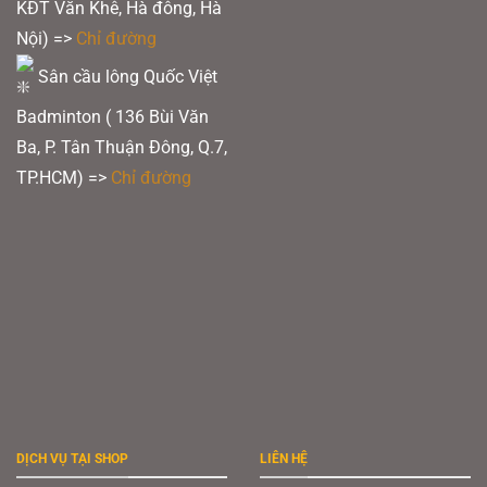
KĐT Văn Khê, Hà đông, Hà
Nội) =>
Chỉ đường
Sân cầu lông Quốc Việt
Badminton ( 136 Bùi Văn
3D Calibar Platforrm
Ba, P. Tân Thuận Đông, Q.7,
TP.HCM) =>
Chỉ đường
Xem thêm:
Khám phá thương hiệu Hundred – hãng cầu lông trẻ, công
nghệ cao
WING STABILIZER:
Giới thiệu thiết kế công nghệ hàng không giải phóng bộ
nhớ hiệu suất kim loại và cải thiện kiểm soát trên các nét. Cây vợt cầu lông
Lining Calibar 300 ứng dụng chéo của công nghệ hàng không trên các sản
phẩm Li Ning là cơ chế ổn định cánh. Nó sẽ điều khiển phục hồi khung chính
xác tại thời điểm biến dạng và để hạn chế rung do sóng rung từ mỗi cú đánh.
Hiệu suất chống xoắn của vợt được cải thiện trong điều kiện căng thẳng cao
và mang lại một cú đánh thứ hai nhanh chóng, chính xác và ổn định.
DỊCH VỤ TẠI SHOP
LIÊN HỆ