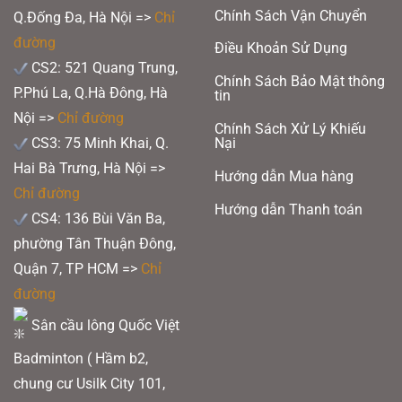
Chính Sách Vận Chuyển
swing nhanh hơn cho những cú đập lớn hơn và nhận được những đánh giá
Q.Đống Đa, Hà Nội =>
Chỉ
nổi bật từ những người chơi mạnh mẽ đang tìm kiếm sức mạnh tối đa
đường
Điều Khoản Sử Dụng
CS2: 521 Quang Trung,
Chính Sách Bảo Mật thông
P.Phú La, Q.Hà Đông, Hà
tin
Nội =>
Chỉ đường
Chính Sách Xử Lý Khiếu
CS3: 75 Minh Khai, Q.
Nại
Hai Bà Trưng, Hà Nội =>
Hướng dẫn Mua hàng
Chỉ đường
Hướng dẫn Thanh toán
CS4: 136 Bùi Văn Ba,
phường Tân Thuận Đông,
Quận 7, TP HCM
=>
Chỉ
đường
Sân cầu lông Quốc Việt
Badminton ( Hầm b2,
chung cư Usilk City 101,