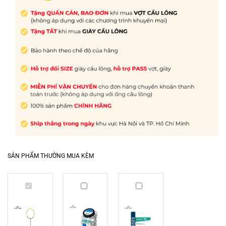
SẢN PHẨM THƯỜNG MUA KÈM
Vợt
Quấn
Dây
cầu
cán
cước
lông
Yonex
Gosen
Lining
tròn
Ryzonic