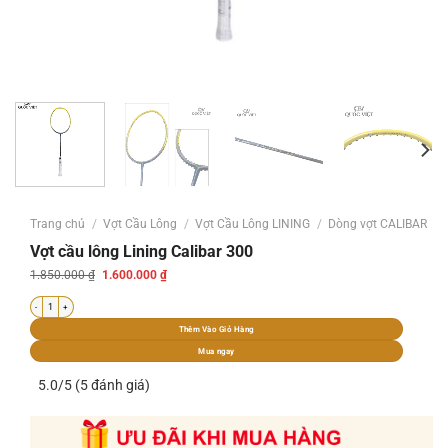
Trang chủ
/
Vợt Cầu Lông
/
Vợt Cầu Lông LINING
/
Dòng vợt CALIBAR
Vợt cầu lông Lining Calibar 300
Giá
Giá
1.850.000
₫
1.600.000
₫
gốc
hiện
là:
tại
Vợt cầu lông Lining Calibar 300 số lượng
1.850.000 ₫.
là:
1.600.000 ₫.
Thêm Vào Giỏ Hàng
Mua ngay
5.0/5 (5 đánh giá)