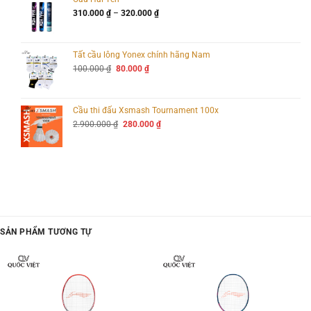
2.800.000 ₫.
là:
Khoảng
310.000
₫
–
320.000
₫
2.750.000 ₫.
giá:
từ
310.000 ₫
đến
Tất cầu lông Yonex chính hãng Nam
320.000 ₫
Giá
Giá
100.000
₫
80.000
₫
gốc
hiện
là:
tại
100.000 ₫.
là:
80.000 ₫.
Cầu thi đấu Xsmash Tournament 100x
Giá
Giá
2.900.000
₫
280.000
₫
gốc
hiện
là:
tại
2.900.000 ₫.
là:
280.000 ₫.
SẢN PHẨM TƯƠNG TỰ