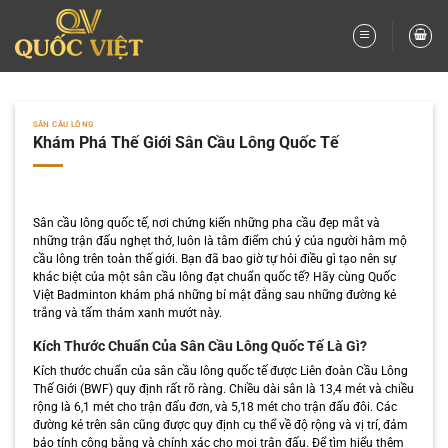
Bỏ
qua
nội
dung
SÂN CẦU LÔNG
Khám Phá Thế Giới Sân Cầu Lông Quốc Tế
Sân cầu lông quốc tế, nơi chứng kiến những pha cầu đẹp mắt và
những trận đấu nghẹt thở, luôn là tâm điểm chú ý của người hâm mộ
cầu lông trên toàn thế giới. Bạn đã bao giờ tự hỏi điều gì tạo nên sự
khác biệt của một sân cầu lông đạt chuẩn quốc tế? Hãy cùng Quốc
Việt Badminton khám phá những bí mật đằng sau những đường kẻ
trắng và tấm thảm xanh mướt này.
Kích Thước Chuẩn Của Sân Cầu Lông Quốc Tế Là Gì?
Kích thước chuẩn của sân cầu lông quốc tế được Liên đoàn Cầu Lông
Thế Giới (BWF) quy định rất rõ ràng. Chiều dài sân là 13,4 mét và chiều
rộng là 6,1 mét cho trận đấu đơn, và 5,18 mét cho trận đấu đôi. Các
đường kẻ trên sân cũng được quy định cụ thể về độ rộng và vị trí, đảm
bảo tính công bằng và chính xác cho mọi trận đấu. Để tìm hiểu thêm