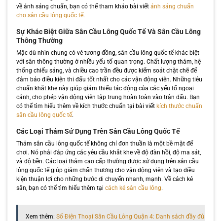
về ánh sáng chuẩn, bạn có thể tham khảo bài viết
ánh sáng chuẩn
cho sân cầu lông quốc tế
.
Sự Khác Biệt Giữa Sân Cầu Lông Quốc Tế Và Sân Cầu Lông
Thông Thường
Mặc dù nhìn chung có vẻ tương đồng, sân cầu lông quốc tế khác biệt
với sân thông thường ở nhiều yếu tố quan trọng. Chất lượng thảm, hệ
thống chiếu sáng, và chiều cao trần đều được kiểm soát chặt chẽ để
đảm bảo điều kiện thi đấu tốt nhất cho các vận động viên. Những tiêu
chuẩn khắt khe này giúp giảm thiểu tác động của các yếu tố ngoại
cảnh, cho phép vận động viên tập trung hoàn toàn vào trận đấu. Bạn
có thể tìm hiểu thêm về kích thước chuẩn tại bài viết
kích thước chuẩn
sân cầu lông quốc tế
.
Các Loại Thảm Sử Dụng Trên Sân Cầu Lông Quốc Tế
Thảm sân cầu lông quốc tế không chỉ đơn thuần là một bề mặt để
chơi. Nó phải đáp ứng các yêu cầu khắt khe về độ đàn hồi, độ ma sát,
và độ bền. Các loại thảm cao cấp thường được sử dụng trên sân cầu
lông quốc tế giúp giảm chấn thương cho vận động viên và tạo điều
kiện thuận lợi cho những bước di chuyển nhanh, mạnh. Về cách kẻ
sân, bạn có thể tìm hiểu thêm tại
cách kẻ sân cầu lông
.
Xem thêm:
Số Điện Thoại Sân Cầu Lông Quận 4: Danh sách đầy đủ