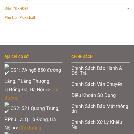
Giày Pickleball
Phụ kiện Pickleball
ĐỊA CHỈ CƠ SỞ
CHÍNH SÁCH
Chính Sách Bảo Hành &
CS1: 7A ngõ 850 đường
Đổi Trả
Láng, P.Láng Thượng,
Chính Sách Vận Chuyển
Q.Đống Đa, Hà Nội =>
Chỉ
Điều Khoản Sử Dụng
đường
Chính Sách Bảo Mật thông
CS2: 521 Quang Trung,
tin
P.Phú La, Q.Hà Đông, Hà
Chính Sách Xử Lý Khiếu
Nại
Nội =>
Chỉ đường