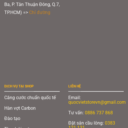
Ba, P. Tân Thuận Đông, Q.7,
TP.HCM) =>
Chỉ đường
DỊCH VỤ TẠI SHOP
LIÊN HỆ
Căng cước chuẩn quốc tế
Email:
quocvietstorevn@gmail.com
Hàn vợt Carbon
Tư vấn:
0886 737 868
Đào tạo
Đặt sân cầu lông:
0383
121 131