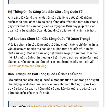
Hệ Thống Chiếu Sáng Cho Sân Cầu Lông Quốc Tế
Ánh sáng là yếu tố then chốt trên sân cầu lông quốc tế. Hệ thống
chiếu sáng phải đảm bảo độ sáng đồng đều trên toàn mặt sân, không
gây chói mắt cho vận động viên và trọng tài. Điều này giúp cho việc
quan sát cầu và phán đoán đường đi của cầu trở nên chính xác hơn.
Tại Sao Lựa Chọn Sân Cầu Lông Quốc Tế Quan Trọng?
Việc lựa chọn sân cầu lông quốc tế đúng chuẩn không chỉ đơn giản là
vấn đề chuyên nghiệp mà còn ảnh hưởng trực tiếp đến trải nghiệm
chơi cầu lông. Một sân cầu lông đạt chuẩn sẽ giúp bạn thoải mái thể
hiện kỹ thuật, tránh chấn thương, và tận hưởng trọn vẹn niềm đam mê
cầu lông. Nếu bạn quan tâm đến kích thước thảm, hãy xem bài viết
kích thước thảm sân cầu lông
.
Bảo Dưỡng Sân Cầu Lông Quốc Tế Như Thế Nào?
Bảo dưỡng sân cầu lông quốc tế là một quá trình quan trọng để duy trì
chất lượng và độ bền của sân. Việc vệ sinh thảm thường xuyên, kiểm
tra và sửa chữa các hư hỏng nhỏ sẽ giúp kéo dài tuổi thọ của sân và
đảm bảo điều kiện chơi tốt nhất.
Xem thêm:
Kích Thước Sân Cầu Lông Đánh Đôi Và Đơn