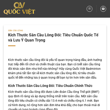
Bỏ
qua
nội
dung
SÂN CẦU LÔNG
Kích Thước Sân Cầu Lông Đôi: Tiêu Chuẩn Quốc Tế
và Lưu Ý Quan Trọng
Kích thước sân cầu lông đôi là yếu tố quan trọng hàng đầu, ảnh hưởng
trực tiếp đến lối chơi và chiến thuật của bạn. Bạn có biết sân cầu lông
đôi khác sân đơn như thế nào không? Hãy cùng Quốc Việt Badminton
khám phá tất tần tật về kích thước sân cầu lông đôi, từ tiêu chuẩn
quốc tế đến những lưu ý quan trọng để bạn tự tin hơn trên sân đấu.
Kích Thước Sân Cầu Lông Đôi: Tiêu Chuẩn Chính Thức
Kích thước sân cầu lông đôi được Liên đoàn Cầu lông Thế giới (BWF)
quy định rõ ràng và áp dụng thống nhất trên toàn cầu. Một sân cầu
lông đôi tiêu chuẩn có chiều dài 13.4 mét và chiều rộng 6.1 mét. Bạn
cứ hình dung, nó rộng hơn sân đơn kha khá đấy, cho bạn thoải mái di
chuyển và tung hoành cùng đồng đội.