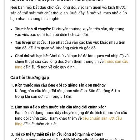
Nếu bạn mới bắt đầu chơi cầu lông đôi, việc làm quen với kích thước
sân có thể mất một chút thời gian. Dưới đây là một vài mẹo nhỏ giúp
bạn nhanh chóng thích nghi:
Thực hành di chuyển:
Di chuyển thường xuyên trên sân, tập trung
vào việc bao quát toàn bộ diện tích sân đôi.
Tập luyện phát cầu:
Tập phát cầu vào các khu vực khác nhau trên
sân đôi để làm quen với khoảng cách và góc độ.
Chơi thử với bạn bè:
Chơi thử với bạn bè để làm quen với nhịp độ và
chiến thuật của cầu lông đôi. Xem thêm thông tin về
thước sân cầu
lông
để hiểu rõ hơn về các quy định.
Câu hỏi thường gặp
Kích thước sân cầu lông đôi có giống sân đơn không?
Không, sân cầu lông đôi rộng hơn sân đơn. Sân đôi rộng 6.1m
trong khi sân đơn chỉ rộng 5.18m.
Làm sao để đo kích thước sân cầu lông đôi chính xác?
Bạn nên sử dụng thước dây chuyên dụng để đo kích thước sân cầu
lông đôi chính xác. Tham khảo thêm về
tiêu chuẩn sân lưới cầu
lông
để biết thêm chi tiết.
Tôi có thể tự thiết kế sân cầu lông đôi tại nhà không?
Có, bạn hoàn toàn có thể tự thiết kế sân cầu lông đôi tại nhà, tuy