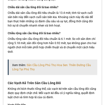
Chiều dài sân cầu lông đôi là bao nhiêu?
Chiều dài sân cầu lông đôi tiêu chuẩn là 13.4 mét, tính từ vạch cuối
sân bên này đến vạch cuối sân bên kia. Khoảng cách này đủ dài để
bạn thực hiện những cú đánh cầu sâu và uy lực, đồng thời cũng đòi
hỏi sự di chuyển nhanh nhẹn và linh hoạt.
Chiều rộng sân cầu lông đôi là bao nhiêu?
Chiều rộng sân cầu lông đôi tiêu chuẩn là 6.1 mét. So với sân đơn chỉ
rộng 5.18 mét, sân đôi rộng hơn hẳn 0.92 mét, tạo không gian cho hai
người chơi mỗi bên phối hợp chiến thuật và di chuyển một cách hiệu
quả.
Xem thêm:
Sân Cầu Lông Phú Thọ Hoa Sen: Thiên Đường Cầu
Lông Tại Phú Thọ
Các Vạch Kẻ Trên Sân Cầu Lông Đôi
Không chỉ kích thước tổng thể, các vạch kẻ trên sân cầu lông đôi cũng
được quy định chặt chẽ. Mỗi vạch kẻ đều có ý nghĩa riêng, quyết định
luật chơi và tính hợp lệ của cú đánh.