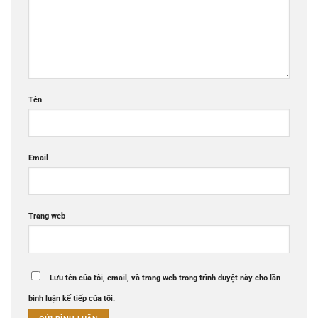
Tên
Email
Trang web
Lưu tên của tôi, email, và trang web trong trình duyệt này cho lần
bình luận kế tiếp của tôi.