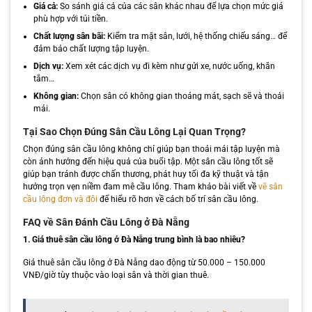
Giá cả:
So sánh giá cả của các sân khác nhau để lựa chọn mức giá
phù hợp với túi tiền.
Chất lượng sân bãi:
Kiểm tra mặt sân, lưới, hệ thống chiếu sáng… để
đảm bảo chất lượng tập luyện.
Dịch vụ:
Xem xét các dịch vụ đi kèm như gửi xe, nước uống, khăn
tắm…
Không gian:
Chọn sân có không gian thoáng mát, sạch sẽ và thoải
mái.
Tại Sao Chọn Đúng Sân Cầu Lông Lại Quan Trọng?
Chọn đúng sân cầu lông không chỉ giúp bạn thoải mái tập luyện mà
còn ảnh hưởng đến hiệu quả của buổi tập. Một sân cầu lông tốt sẽ
giúp bạn tránh được chấn thương, phát huy tối đa kỹ thuật và tận
hưởng trọn vẹn niềm đam mê cầu lông. Tham khảo bài viết về
vẽ sân
cầu lông đơn và đôi
để hiểu rõ hơn về cách bố trí sân cầu lông.
FAQ về Sân Đánh Cầu Lông ở Đà Nẵng
1. Giá thuê sân cầu lông ở Đà Nẵng trung bình là bao nhiêu?
Giá thuê sân cầu lông ở Đà Nẵng dao động từ 50.000 – 150.000
VNĐ/giờ tùy thuộc vào loại sân và thời gian thuê.