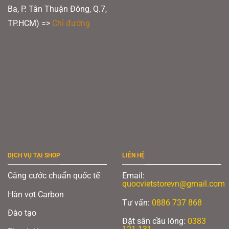
Ba, P. Tân Thuận Đông, Q.7,
TP.HCM) =>
Chỉ đường
DỊCH VỤ TẠI SHOP
LIÊN HỆ
Căng cước chuẩn quốc tế
Email:
quocvietstorevn@gmail.com
Hàn vợt Carbon
Tư vấn:
0886 737 868
Đào tạo
Đặt sân cầu lông:
0383