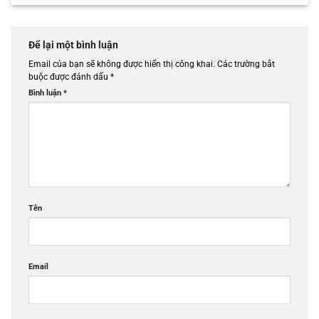
Để lại một bình luận
Email của bạn sẽ không được hiển thị công khai.
Các trường bắt
buộc được đánh dấu
*
Bình luận
*
Tên
Email