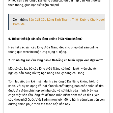
Nhiều sân cầu lông ở Đà Nẵng cung cấp ưu đãi hấp dẫn khi thuê sân
theo tháng, giúp bạn tiết kiệm chi phí.
Xem thêm:
Sân CLB Cầu Lông Bình Thạnh: Thiên Đường Cho Người
Đam Mê
6. Tôi có thể đặt sân cầu lông online ở Đà Nẵng không?
Hầu hết các sân cầu lông ở Đà Nẵng đều cho phép đặt sân online
thông qua website hoặc ứng dụng di động.
7. Có những sân cầu lông nào ở Đà Nẵng có huấn luyện viên dạy kèm?
Một số câu lạc bộ cầu lông ở Đà Nẵng có huấn luyện viên chuyên
nghiệp, sẵn sàng hỗ trợ bạn nâng cao kỹ năng cầu lông.
Tóm lại, việc tìm kiếm sân đánh cầu lông ở Đà Nẵng không hề khó
khăn. Với sự đa dạng về loại hình và chất lượng, bạn chắc chắn sẽ tìm
được địa điểm phù hợp với nhu cầu và sở thích của mình. Hãy lựa
chọn một sân cầu lông tốt để thỏa mãn niềm đam mê và rèn luyện
sức khỏe nhé! Quốc Việt Badminton luôn đồng hành cùng bạn trên con
đường chinh phục môn thể thao hấp dẫn này.