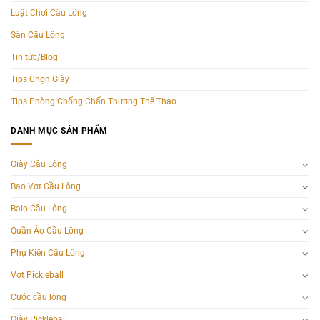
Luật Chơi Cầu Lông
Sân Cầu Lông
Tin tức/Blog
Tips Chọn Giày
Tips Phòng Chống Chấn Thương Thể Thao
DANH MỤC SẢN PHẨM
Giày Cầu Lông
Bao Vợt Cầu Lông
Balo Cầu Lông
Quần Áo Cầu Lông
Phụ Kiện Cầu Lông
Vợt Pickleball
Cước cầu lông
Giày Pickleball