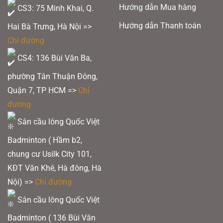
Hướng dẫn Mua hàng
CS3: 75 Minh Khai, Q.
Hướng dẫn Thanh toán
Hai Bà Trưng, Hà Nội =>
Chỉ đường
CS4: 136 Bùi Văn Ba,
phường Tân Thuận Đông,
Quận 7, TP HCM
=>
Chỉ
đường
Sân cầu lông Quốc Việt
Badminton ( Hầm b2,
chung cư Usilk City 101,
KĐT Văn Khê, Hà đông, Hà
Nội) =>
Chỉ đường
Sân cầu lông Quốc Việt
Badminton ( 136 Bùi Văn