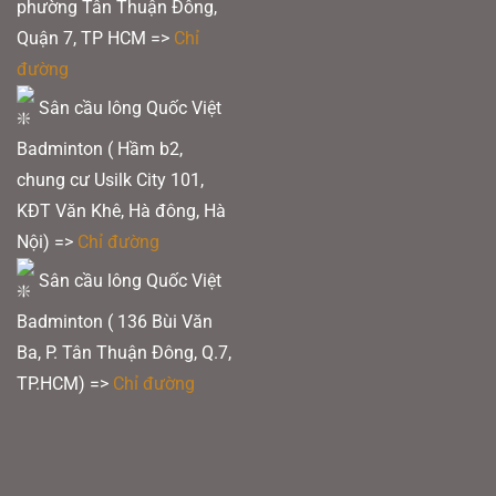
phường Tân Thuận Đông,
Quận 7, TP HCM
=>
Chỉ
đường
Sân cầu lông Quốc Việt
Badminton ( Hầm b2,
chung cư Usilk City 101,
KĐT Văn Khê, Hà đông, Hà
Nội) =>
Chỉ đường
Sân cầu lông Quốc Việt
Badminton ( 136 Bùi Văn
Ba, P. Tân Thuận Đông, Q.7,
TP.HCM) =>
Chỉ đường