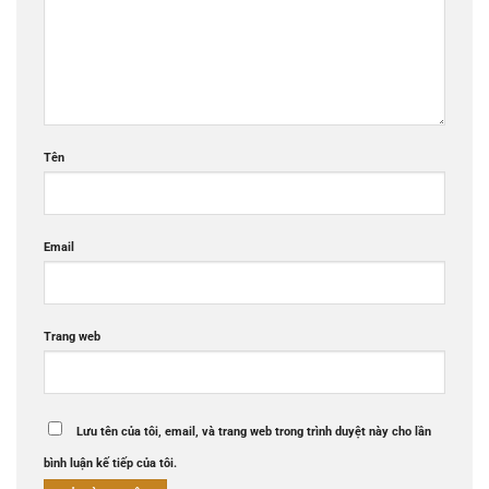
Tên
Email
Trang web
Lưu tên của tôi, email, và trang web trong trình duyệt này cho lần
bình luận kế tiếp của tôi.