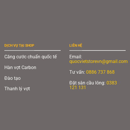
DỊCH VỤ TẠI SHOP
LIÊN HỆ
Căng cước chuẩn quốc tế
Email:
quocvietstorevn@gmail.com
Hàn vợt Carbon
Tư vấn:
0886 737 868
Đào tạo
Đặt sân cầu lông:
0383
121 131
Thanh lý vợt