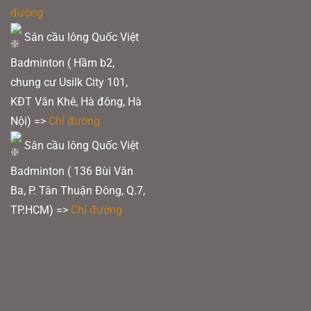
đường
Sân cầu lông Quốc Việt
Badminton ( Hầm b2,
chung cư Usilk City 101,
KĐT Văn Khê, Hà đông, Hà
Nội) =>
Chỉ đường
Sân cầu lông Quốc Việt
Badminton ( 136 Bùi Văn
Ba, P. Tân Thuận Đông, Q.7,
TP.HCM) =>
Chỉ đường