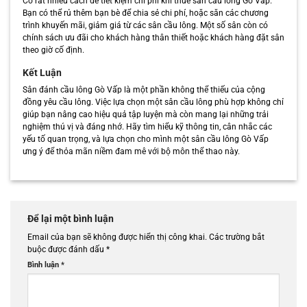
Có rất nhiều cách để tiết kiệm chi phí khi thuê sân cầu lông Gò Vấp.
Bạn có thể rủ thêm bạn bè để chia sẻ chi phí, hoặc săn các chương
trình khuyến mãi, giảm giá từ các sân cầu lông. Một số sân còn có
chính sách ưu đãi cho khách hàng thân thiết hoặc khách hàng đặt sân
theo giờ cố định.
Kết Luận
Sân đánh cầu lông Gò Vấp là một phần không thể thiếu của cộng
đồng yêu cầu lông. Việc lựa chọn một sân cầu lông phù hợp không chỉ
giúp bạn nâng cao hiệu quả tập luyện mà còn mang lại những trải
nghiệm thú vị và đáng nhớ. Hãy tìm hiểu kỹ thông tin, cân nhắc các
yếu tố quan trọng, và lựa chọn cho mình một sân cầu lông Gò Vấp
ưng ý để thỏa mãn niềm đam mê với bộ môn thể thao này.
Để lại một bình luận
Email của bạn sẽ không được hiển thị công khai.
Các trường bắt
buộc được đánh dấu
*
Bình luận
*