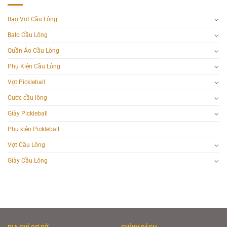
Bao Vợt Cầu Lông
Balo Cầu Lông
Quần Áo Cầu Lông
Phụ Kiện Cầu Lông
Vợt Pickleball
Cước cầu lông
Giày Pickleball
Phụ kiện Pickleball
Vợt Cầu Lông
Giày Cầu Lông