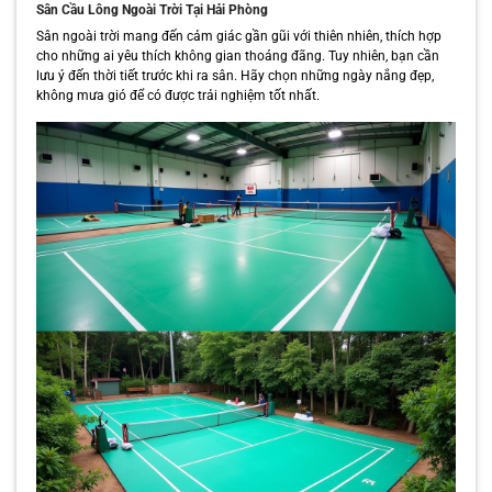
Sân Cầu Lông Ngoài Trời Tại Hải Phòng
Sân ngoài trời mang đến cảm giác gần gũi với thiên nhiên, thích hợp
cho những ai yêu thích không gian thoáng đãng. Tuy nhiên, bạn cần
lưu ý đến thời tiết trước khi ra sân. Hãy chọn những ngày nắng đẹp,
không mưa gió để có được trải nghiệm tốt nhất.