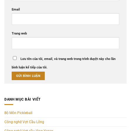
Email
Trang web
Lưu tên của tôi, email, và trang web trong trình duyệt này cho lần
bình luận kế tiếp của tôi.
DANH MỤC BÀI VIẾT
Bộ Môn Pickleball
Công nghệ Vợt Cầu Lông