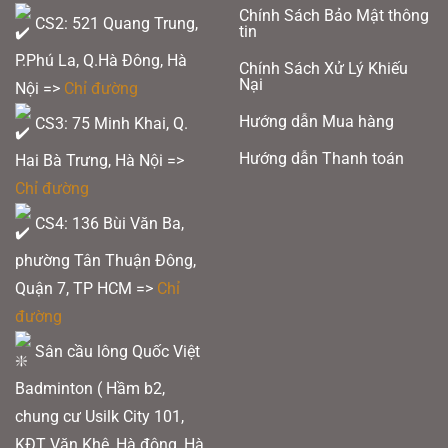
Chính Sách Bảo Mật thông
CS2: 521 Quang Trung,
tin
P.Phú La, Q.Hà Đông, Hà
Chính Sách Xử Lý Khiếu
Nại
Nội =>
Chỉ đường
Hướng dẫn Mua hàng
CS3: 75 Minh Khai, Q.
Hướng dẫn Thanh toán
Hai Bà Trưng, Hà Nội =>
Chỉ đường
CS4: 136 Bùi Văn Ba,
phường Tân Thuận Đông,
Quận 7, TP HCM
=>
Chỉ
đường
Sân cầu lông Quốc Việt
Badminton ( Hầm b2,
chung cư Usilk City 101,
KĐT Văn Khê, Hà đông, Hà