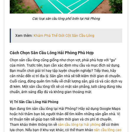
Các loại sân cầu lông phổ biến tại Hải Phòng
Xem thêm:
Khám Phá Thế Giới Cột Sân Cầu Lông
Cách Chọn Sân Cầu Lông Hải Phòng Phù Hợp
Chọn sân cầu lông cũng giống như chọn vợt, phải phù hợp với “gu”
của mình. Trước tiên, bạn cần xác định nhu cầu và mục đích sử dụng.
Bạn muốn chơi giải trí hay tập luyện chuyên nghiệp? Tiếp theo, hãy
cân nhắc đến vị trí địa lý. Sân gần nhà sẽ tiết kiệm thời gian di chuyển.
Cuối cùng, đừng quên tìm hiểu về chất lượng sân, giá cả và các dịch vụ
đi kèm. Một sân cầu lông tốt sẽ có mặt sân phẳng, lưới căng đúng tiêu
chuẩn, ánh sáng đầy đủ và không gian thoáng mát.
Vị Trí Sân Cầu Lông Hải Phòng
Bạn đang tìm sân cầu lông tại Hải Phòng? Hãy sử dụng Google Maps
hoặc hỏi thăm bạn bè, người thân để tìm kiếm những sân gần nhà. Vị
trí thuận tiện sẽ giúp bạn tiết kiệm thời gian và chi phí di chuyển.
Tham khảo thêm thông tin về
sân cầu lông tại hải phòng
để có thêm
lựa chọn. Nếu bạn ở khu vực khác, có thể tham khảo
sân cầu lông cao