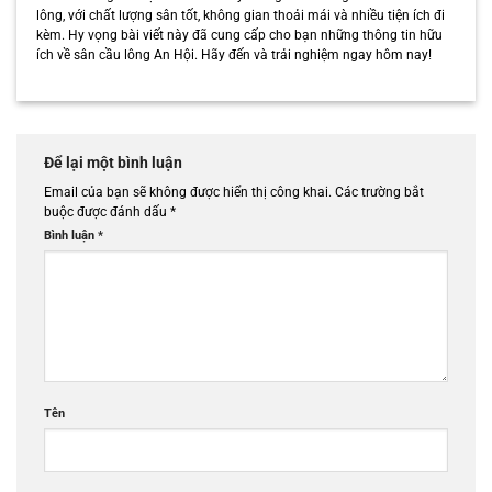
lông, với chất lượng sân tốt, không gian thoải mái và nhiều tiện ích đi
kèm. Hy vọng bài viết này đã cung cấp cho bạn những thông tin hữu
ích về sân cầu lông An Hội. Hãy đến và trải nghiệm ngay hôm nay!
Để lại một bình luận
Email của bạn sẽ không được hiển thị công khai.
Các trường bắt
buộc được đánh dấu
*
Bình luận
*
Tên