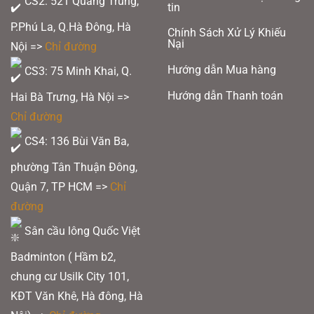
CS2: 521 Quang Trung,
tin
P.Phú La, Q.Hà Đông, Hà
Chính Sách Xử Lý Khiếu
Nại
Nội =>
Chỉ đường
Hướng dẫn Mua hàng
CS3: 75 Minh Khai, Q.
Hướng dẫn Thanh toán
Hai Bà Trưng, Hà Nội =>
Chỉ đường
CS4: 136 Bùi Văn Ba,
phường Tân Thuận Đông,
Quận 7, TP HCM
=>
Chỉ
đường
Sân cầu lông Quốc Việt
Badminton ( Hầm b2,
chung cư Usilk City 101,
KĐT Văn Khê, Hà đông, Hà