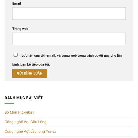
Email
Trang web
Lưu tên của tôi, email, và trang web trong trình duyệt này cho lần
bình luận kế tiếp của tôi.
DANH MỤC BÀI VIẾT
Bộ Môn Pickleball
Công nghệ Vợt Cầu Lông
Công nghệ Vợt cầu lông Yonex