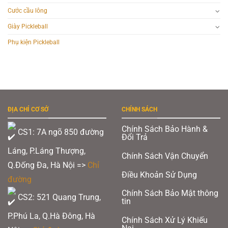
Cước cầu lông
Giày Pickleball
Phụ kiện Pickleball
ĐỊA CHỈ CƠ SỞ
CHÍNH SÁCH
Chính Sách Bảo Hành &
CS1: 7A ngõ 850 đường
Đổi Trả
Láng, P.Láng Thượng,
Chính Sách Vận Chuyển
Q.Đống Đa, Hà Nội =>
Chỉ
Điều Khoản Sử Dụng
đường
Chính Sách Bảo Mật thông
CS2: 521 Quang Trung,
tin
P.Phú La, Q.Hà Đông, Hà
Chính Sách Xử Lý Khiếu