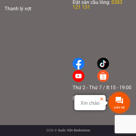
Đặt sân cầu lông:
0383
121 131
Thanh lý vợt
Thứ 2 - Thứ 7 / 8:15 - 19:00
Chủ nhật / 8:15 - 17:00
Xin chào
Liên hệ
2026 ©
Quốc Việt Badminton