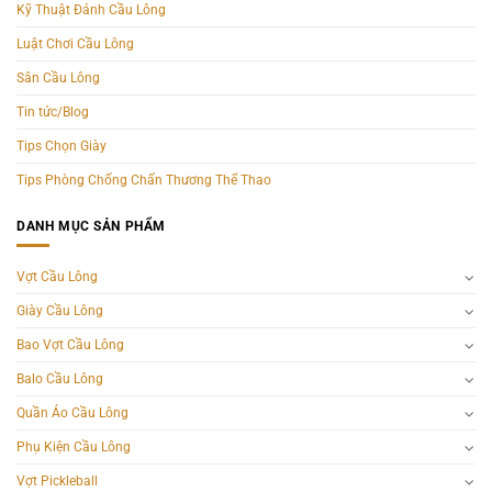
Kỹ Thuật Đánh Cầu Lông
Luật Chơi Cầu Lông
Sân Cầu Lông
Tin tức/Blog
Tips Chọn Giày
Tips Phòng Chống Chấn Thương Thể Thao
DANH MỤC SẢN PHẨM
Vợt Cầu Lông
Giày Cầu Lông
Bao Vợt Cầu Lông
Balo Cầu Lông
Quần Áo Cầu Lông
Phụ Kiện Cầu Lông
Vợt Pickleball