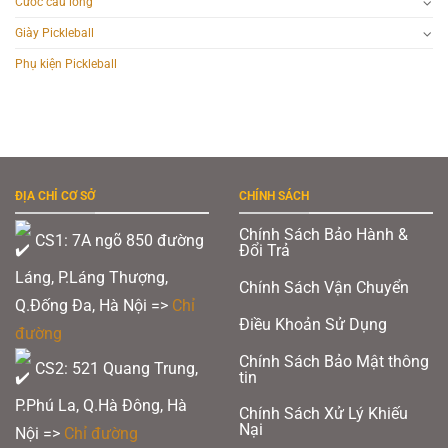
Cước cầu lông
Giày Pickleball
Phụ kiện Pickleball
ĐỊA CHỈ CƠ SỞ
CHÍNH SÁCH
Chính Sách Bảo Hành &
CS1: 7A ngõ 850 đường
Đổi Trả
Láng, P.Láng Thượng,
Chính Sách Vận Chuyển
Q.Đống Đa, Hà Nội =>
Chỉ
Điều Khoản Sử Dụng
đường
Chính Sách Bảo Mật thông
CS2: 521 Quang Trung,
tin
P.Phú La, Q.Hà Đông, Hà
Chính Sách Xử Lý Khiếu
Nại
Nội =>
Chỉ đường