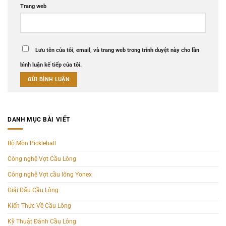
Trang web
Lưu tên của tôi, email, và trang web trong trình duyệt này cho lần
bình luận kế tiếp của tôi.
DANH MỤC BÀI VIẾT
Bộ Môn Pickleball
Công nghệ Vợt Cầu Lông
Công nghệ Vợt cầu lông Yonex
Giải Đấu Cầu Lông
Kiến Thức Về Cầu Lông
Kỹ Thuật Đánh Cầu Lông