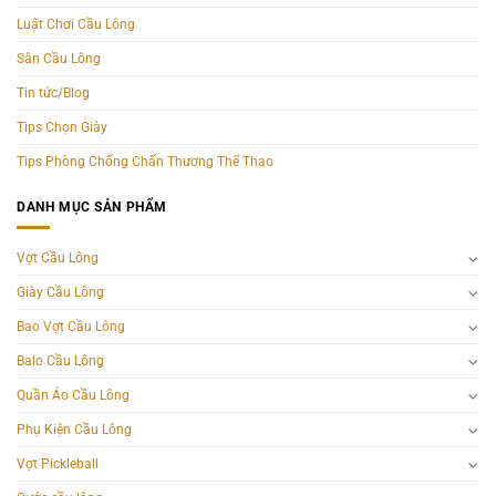
Luật Chơi Cầu Lông
Sân Cầu Lông
Tin tức/Blog
Tips Chọn Giày
Tips Phòng Chống Chấn Thương Thể Thao
DANH MỤC SẢN PHẨM
Vợt Cầu Lông
Giày Cầu Lông
Bao Vợt Cầu Lông
Balo Cầu Lông
Quần Áo Cầu Lông
Phụ Kiện Cầu Lông
Vợt Pickleball