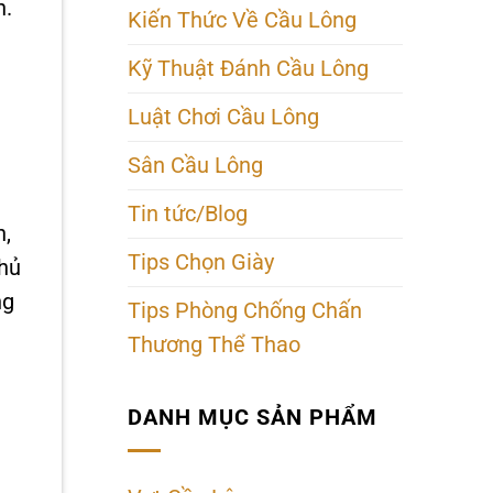
h.
Kiến Thức Về Cầu Lông
Kỹ Thuật Đánh Cầu Lông
Luật Chơi Cầu Lông
Sân Cầu Lông
Tin tức/Blog
n,
Tips Chọn Giày
thủ
ng
Tips Phòng Chống Chấn
Thương Thể Thao
DANH MỤC SẢN PHẨM