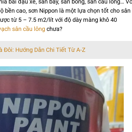
a bãi đậu xe, sân bay, sân bóng, sân cầu lông… Vớ
ộ bền cao, sơn Nippon là một lựa chọn tốt cho sân
ược từ 5 – 7.5 m2/lít với độ dày màng khô 40
vạch sân cầu lông
chưa?
 Đôi: Hướng Dẫn Chi Tiết Từ A-Z