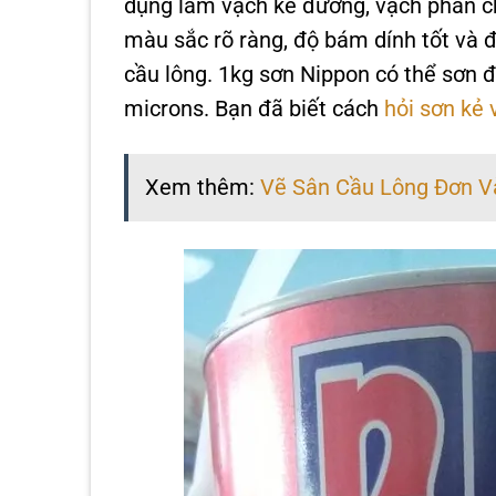
dụng làm vạch kẻ đường, vạch phân chi
màu sắc rõ ràng, độ bám dính tốt và đ
cầu lông. 1kg sơn Nippon có thể sơn đ
microns. Bạn đã biết cách
hỏi sơn kẻ 
Xem thêm:
Vẽ Sân Cầu Lông Đơn Và