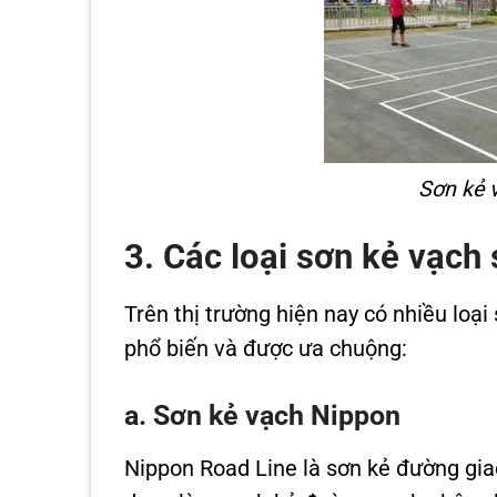
Sơn kẻ 
3. Các loại sơn kẻ vạch
Trên thị trường hiện nay có nhiều loại
phổ biến và được ưa chuộng:
a. Sơn kẻ vạch Nippon
Nippon Road Line là sơn kẻ đường gi