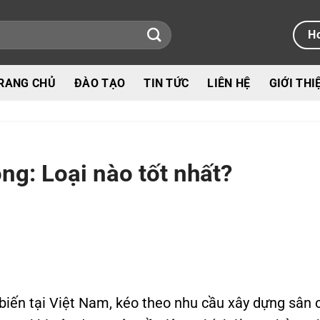
Ho
RANG CHỦ
ĐÀO TẠO
TIN TỨC
LIÊN HỆ
GIỚI THI
ng: Loại nào tốt nhất?
biến tại Việt Nam, kéo theo nhu cầu xây dựng sân 