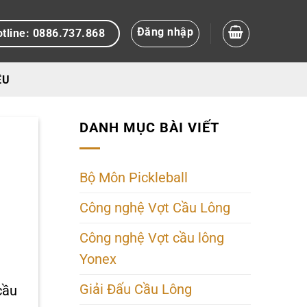
Đăng nhập
tline: 0886.737.868
ỆU
DANH MỤC BÀI VIẾT
Bộ Môn Pickleball
Công nghệ Vợt Cầu Lông
Công nghệ Vợt cầu lông
Yonex
Giải Đấu Cầu Lông
cầu