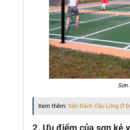
Sơn 
Xem thêm:
Sân Đánh Cầu Lông Ở Đ
2. Ưu điểm của sơn kẻ 