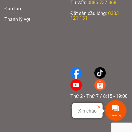
Tư vấn:
0886 737 868
Đào tạo
Đặt sân cầu lông:
0383
121 131
Thanh lý vợt
Thứ 2 - Thứ 7 / 8:15 - 19:00
Chủ nhật / 8:15 - 17:00
Xin chào