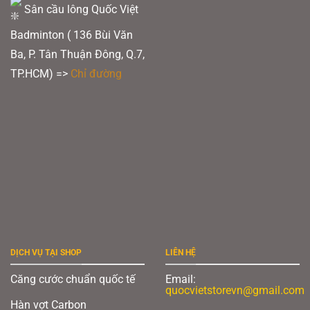
Sân cầu lông Quốc Việt
Badminton ( 136 Bùi Văn
Ba, P. Tân Thuận Đông, Q.7,
TP.HCM) =>
Chỉ đường
DỊCH VỤ TẠI SHOP
LIÊN HỆ
Căng cước chuẩn quốc tế
Email:
quocvietstorevn@gmail.com
Hàn vợt Carbon