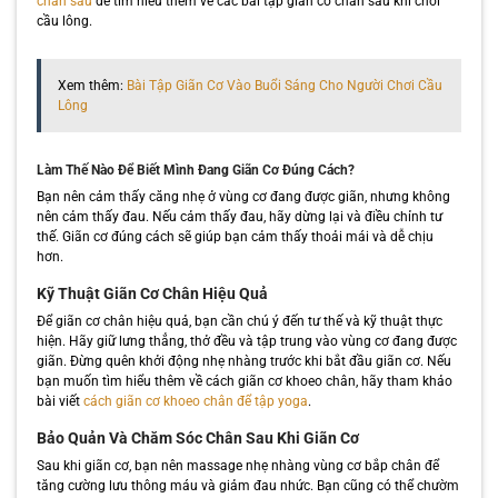
chân sau
để tìm hiểu thêm về các bài tập giãn cơ chân sau khi chơi
cầu lông.
Xem thêm:
Bài Tập Giãn Cơ Vào Buổi Sáng Cho Người Chơi Cầu
Lông
Làm Thế Nào Để Biết Mình Đang Giãn Cơ Đúng Cách?
Bạn nên cảm thấy căng nhẹ ở vùng cơ đang được giãn, nhưng không
nên cảm thấy đau. Nếu cảm thấy đau, hãy dừng lại và điều chỉnh tư
thế. Giãn cơ đúng cách sẽ giúp bạn cảm thấy thoải mái và dễ chịu
hơn.
Kỹ Thuật Giãn Cơ Chân Hiệu Quả
Để giãn cơ chân hiệu quả, bạn cần chú ý đến tư thế và kỹ thuật thực
hiện. Hãy giữ lưng thẳng, thở đều và tập trung vào vùng cơ đang được
giãn. Đừng quên khởi động nhẹ nhàng trước khi bắt đầu giãn cơ. Nếu
bạn muốn tìm hiểu thêm về cách giãn cơ khoeo chân, hãy tham khảo
bài viết
cách giãn cơ khoeo chân để tập yoga
.
Bảo Quản Và Chăm Sóc Chân Sau Khi Giãn Cơ
Sau khi giãn cơ, bạn nên massage nhẹ nhàng vùng cơ bắp chân để
tăng cường lưu thông máu và giảm đau nhức. Bạn cũng có thể chườm