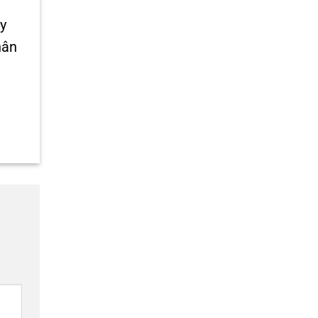
y
hân