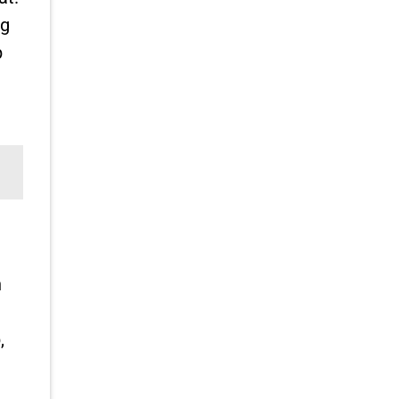
ng
p
h
,