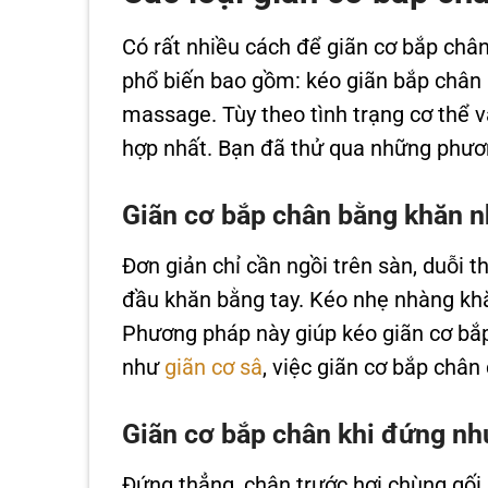
Có rất nhiều cách để giãn cơ bắp chân
phổ biến bao gồm: kéo giãn bắp chân 
massage. Tùy theo tình trạng cơ thể 
hợp nhất. Bạn đã thử qua những phươn
Giãn cơ bắp chân bằng khăn n
Đơn giản chỉ cần ngồi trên sàn, duỗi 
đầu khăn bằng tay. Kéo nhẹ nhàng khăn
Phương pháp này giúp kéo giãn cơ bắ
như
giãn cơ sâ
, việc giãn cơ bắp chân
Giãn cơ bắp chân khi đứng nh
Đứng thẳng, chân trước hơi chùng gối,