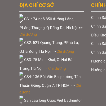
ĐỊA CHỈ CƠ SỞ
CHÍN
Chính Sá
CS1: 7A ngõ 850 đường Láng,
Chính S
P.Láng Thượng, Q.Đống Đa, Hà Nội =>
Chỉ đường
Điều Kh
CS2: 521 Quang Trung, P.Phú La,
Chính Sá
Q.Hà Đông, Hà Nội =>
Chỉ đường
Chính Sá
CS3: 75 Minh Khai, Q. Hai Bà
Hướng d
Trưng, Hà Nội =>
Chỉ đường
Hướng d
CS4: 136 Bùi Văn Ba, phường Tân
Thuận Đông, Quận 7, TP HCM
=>
Chỉ
đường
Sân cầu lông Quốc Việt Badminton