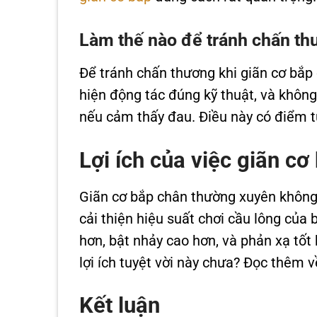
Làm thế nào để tránh chấn th
Để tránh chấn thương khi giãn cơ bắp 
hiện động tác đúng kỹ thuật, và khôn
nếu cảm thấy đau. Điều này có điểm 
Lợi ích của việc giãn c
Giãn cơ bắp chân thường xuyên không 
cải thiện hiệu suất chơi cầu lông của
hơn, bật nhảy cao hơn, và phản xạ tốt
lợi ích tuyệt vời này chưa? Đọc thêm 
Kết luận