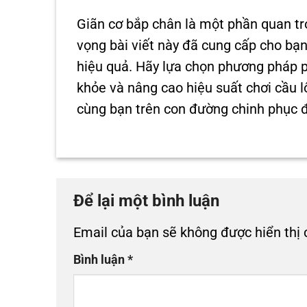
Giãn cơ bắp chân là một phần quan trọ
vọng bài viết này đã cung cấp cho bạn
hiệu quả. Hãy lựa chọn phương pháp p
khỏe và nâng cao hiệu suất chơi cầu 
cùng bạn trên con đường chinh phục 
Để lại một bình luận
Email của bạn sẽ không được hiển thị 
Bình luận
*