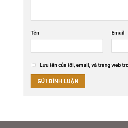
Tên
Email
Lưu tên của tôi, email, và trang web tro