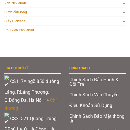
Vợt Pickleball
Cước cầu lông
Giày Pickleball
Phụ kiện Pickleball
ĐỊA CHỈ CƠ SỞ
CHÍNH SÁCH
Chính Sách Bảo Hành &
CS1: 7A ngõ 850 đường
Đổi Trả
Láng, P.Láng Thượng,
Chính Sách Vận Chuyển
Q.Đống Đa, Hà Nội =>
Chỉ
Điều Khoản Sử Dụng
đường
Chính Sách Bảo Mật thông
CS2: 521 Quang Trung,
tin
P.Phú La, Q.Hà Đông, Hà