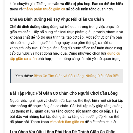
kiến chuyên gia để được tư vấn và điều trị phù hợp. Bạn có thể tìm hiểu
thêm về
thành phần thuốc giãn cơ
để có cái nhìn tổng quan hơn.
Chế Độ Dinh Dưỡng Hỗ Trợ Phục Hồi Giãn Cơ Chân
Chế độ dinh dưỡng cũng đóng vai trò quan trọng trong việc phục hồi
giãn cơ chân. Hãy bổ sung các loại thực phẩm giàu protein, vitamin và
khoáng chất để hỗ trợ quá trình tái tạo cơ bắp. Một số thực phẩm bạn
nên bổ sung vào thực đơn hàng ngày bao gồm thịt gà, cá hồi, rau
xanh, trái cây tươi. Đừng quên uống đủ nước để cơ thể luôn được cung
cấp đủ nước và hoạt động hiệu quả. Cũng như việc chọn lựa
dụng cụ
tập giãn cơ chân
phù hợp, dinh dưỡng cũng là một yếu tố quan trọng.
Xem thêm:
Bệnh Cơ Tim Giãn và Cầu Lông: Những Điều Cần Biết
Bài Tập Phục Hồi Giãn Cơ Chân Cho Người Chơi Cầu Lông
Ngoài việc nghỉ ngơi và chườm đá, bạn có thể thực hiện một số bài tập
nhẹ nhàng để phục hồi giãn cơ chân. Các bài tập này giúp tăng cường
lưu thông máu, giảm đau và tăng cường sức mạnh cho cơ bắp. Hãy
bắt đầu với những bài tập đơn giản và tăng dần cường độ khi cơ thể
đã phục hồi. Tham khảo
các cách làm giãn cơ
để biết thêm chi tiết.
Lựa Chọn Vợt Cầu Lông Phù Hợp Để Tránh Giãn Cơ Chân