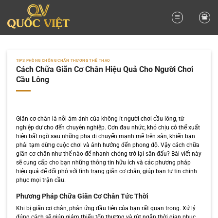
Bỏ
qua
nội
dung
TIPS PHÒNG CHỐNG CHẤN THƯƠNG THỂ THAO
Cách Chữa Giãn Cơ Chân Hiệu Quả Cho Người Chơi
Cầu Lông
Giãn cơ chân là nỗi ám ảnh của không ít người chơi cầu lông, từ
nghiệp dư cho đến chuyên nghiệp. Cơn đau nhức, khó chịu có thể xuất
hiện bất ngờ sau những pha di chuyển mạnh mẽ trên sân, khiến bạn
phải tạm dừng cuộc chơi và ảnh hưởng đến phong độ. Vậy cách chữa
giãn cơ chân như thế nào để nhanh chóng trở lại sân đấu? Bài viết này
sẽ cung cấp cho bạn những thông tin hữu ích và các phương pháp
hiệu quả để đối phó với tình trạng giãn cơ chân, giúp bạn tự tin chinh
phục mọi trận cầu.
Phương Pháp Chữa Giãn Cơ Chân Tức Thời
Khi bị giãn cơ chân, phản ứng đầu tiên của bạn rất quan trọng. Xử lý
đúng cách sẽ giúp giảm thiểu tổn thương và rút ngắn thời gian phục