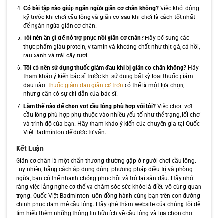
Có bài tập nào giúp ngăn ngừa giãn cơ chân không?
Việc khởi động
kỹ trước khi chơi cầu lông và giãn cơ sau khi chơi là cách tốt nhất
để ngăn ngừa giãn cơ chân.
Tôi nên ăn gì để hỗ trợ phục hồi giãn cơ chân?
Hãy bổ sung các
thực phẩm giàu protein, vitamin và khoáng chất như thịt gà, cá hồi,
rau xanh và trái cây tươi.
Tôi có nên sử dụng thuốc giảm đau khi bị giãn cơ chân không?
Hãy
tham khảo ý kiến bác sĩ trước khi sử dụng bất kỳ loại thuốc giảm
đau nào.
thuốc giảm đau giãn cơ trơn
có thể là một lựa chọn,
nhưng cần có sự chỉ dẫn của bác sĩ.
Làm thế nào để chọn vợt cầu lông phù hợp với tôi?
Việc chọn vợt
cầu lông phù hợp phụ thuộc vào nhiều yếu tố như thể trạng, lối chơi
và trình độ của bạn. Hãy tham khảo ý kiến của chuyên gia tại Quốc
Việt Badminton để được tư vấn.
Kết Luận
Giãn cơ chân là một chấn thương thường gặp ở người chơi cầu lông.
Tuy nhiên, bằng cách áp dụng đúng phương pháp điều trị và phòng
ngừa, bạn có thể nhanh chóng phục hồi và trở lại sân đấu. Hãy nhớ
rằng việc lắng nghe cơ thể và chăm sóc sức khỏe là điều vô cùng quan
trọng. Quốc Việt Badminton luôn đồng hành cùng bạn trên con đường
chinh phục đam mê cầu lông. Hãy ghé thăm website của chúng tôi để
tìm hiểu thêm những thông tin hữu ích về cầu lông và lựa chọn cho