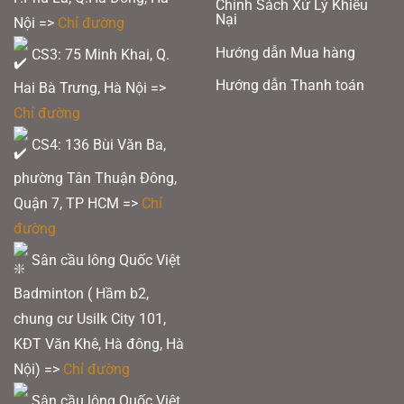
Chính Sách Xử Lý Khiếu
Nại
Nội =>
Chỉ đường
Hướng dẫn Mua hàng
CS3: 75 Minh Khai, Q.
Hướng dẫn Thanh toán
Hai Bà Trưng, Hà Nội =>
Chỉ đường
CS4: 136 Bùi Văn Ba,
phường Tân Thuận Đông,
Quận 7, TP HCM
=>
Chỉ
đường
Sân cầu lông Quốc Việt
Badminton ( Hầm b2,
chung cư Usilk City 101,
KĐT Văn Khê, Hà đông, Hà
Nội) =>
Chỉ đường
Sân cầu lông Quốc Việt