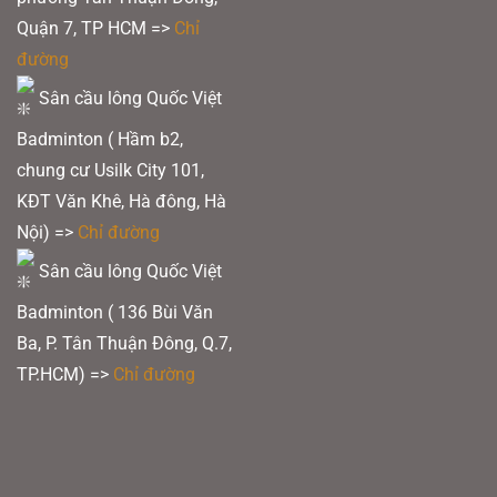
Quận 7, TP HCM
=>
Chỉ
đường
vot-pickleball-sypik-avatar-ultimate-pro-tuor
Sân cầu lông Quốc Việt
Bề mặt vợt sử dụng
carbon T700 cao cấp
với độ nhám tiêu chuẩn, cho khả
năng giữ bóng tốt, tạo ma sát lớn để tạo xoáy khó chịu. Điều này không chỉ
Badminton ( Hầm b2,
phát huy trong những cú đánh mạnh từ cuối sân, mà còn cực kỳ hữu ích ở
các tình huống xử lý tinh tế gần lưới như
dink xoáy
hay
drop shot topspin
,
chung cư Usilk City 101,
khiến đối thủ khó đoán và khó trả đòn.
KĐT Văn Khê, Hà đông, Hà
Nội) =>
Chỉ đường
Sân cầu lông Quốc Việt
Badminton ( 136 Bùi Văn
Ba, P. Tân Thuận Đông, Q.7,
TP.HCM) =>
Chỉ đường