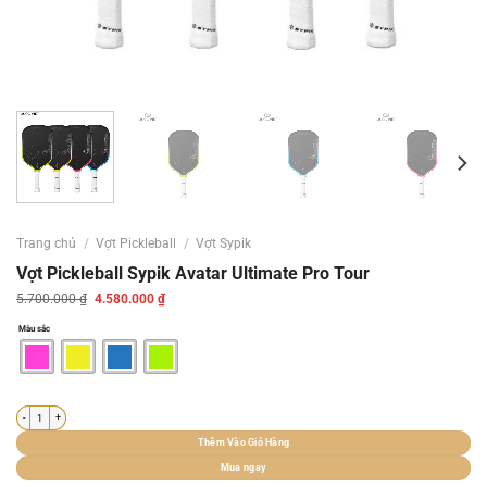
Trang chủ
/
Vợt Pickleball
/
Vợt Sypik
Vợt Pickleball Sypik Avatar Ultimate Pro Tour
Giá
Giá
5.700.000
₫
4.580.000
₫
gốc
hiện
là:
tại
Màu sắc
5.700.000 ₫.
là:
4.580.000 ₫.
Vợt Pickleball Sypik Avatar Ultimate Pro Tour số lượng
Thêm Vào Giỏ Hàng
Mua ngay