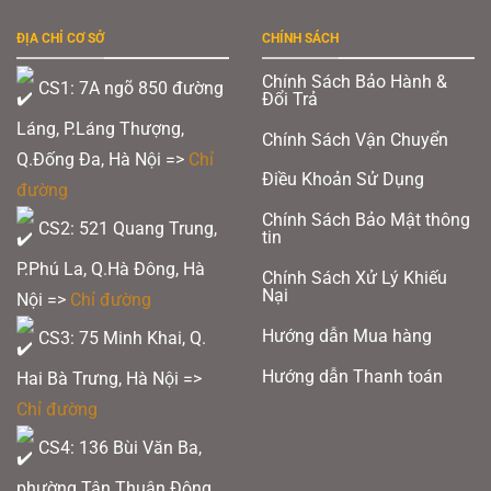
nhiều
Hoàn toàn MỚI!
biến
ĐỊA CHỈ CƠ SỞ
CHÍNH SÁCH
thể.
Các
Chính Sách Bảo Hành &
tùy
CS1: 7A ngõ 850 đường
Đổi Trả
chọn
có
Láng, P.Láng Thượng,
thể
Chính Sách Vận Chuyển
được
Q.Đống Đa, Hà Nội =>
Chỉ
chọn
Điều Khoản Sử Dụng
trên
đường
trang
sản
Chính Sách Bảo Mật thông
CS2: 521 Quang Trung,
phẩm
tin
P.Phú La, Q.Hà Đông, Hà
Chính Sách Xử Lý Khiếu
Nại
Nội =>
Chỉ đường
Hướng dẫn Mua hàng
CS3: 75 Minh Khai, Q.
Hướng dẫn Thanh toán
Hai Bà Trưng, Hà Nội =>
Chỉ đường
CS4: 136 Bùi Văn Ba,
phường Tân Thuận Đông,