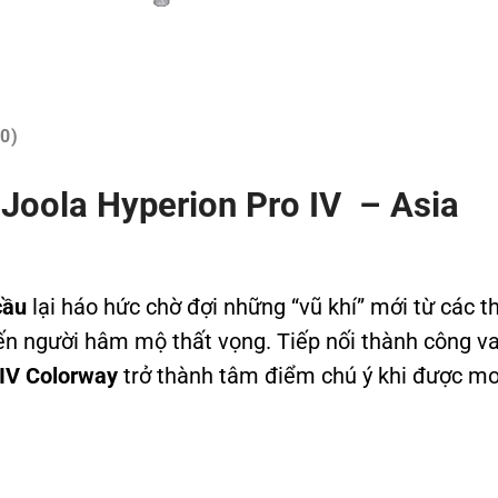
0)
l Joola Hyperion Pro IV – Asia
cầu
lại háo hức chờ đợi những “vũ khí” mới từ các 
ến người hâm mộ thất vọng. Tiếp nối thành công v
 IV Colorway
trở thành tâm điểm chú ý khi được m