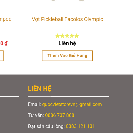
Amped
Vợt Pickleball Facolos Olympic
Giá
00
₫
Được xếp
Liên hệ
hiện
hạng
5.00
5 sao
tại
Thêm Vào Giỏ Hàng
0 ₫.
là:
3.350.000 ₫.
LIÊN HỆ
Email:
quocvietstorevn@gmail.com
g và
Tư vấn:
0886 737 868
Đặt sân cầu lông:
0383 121 131