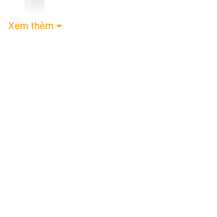
Xem thêm
a Hyperion Pro IV – Asia Colorway (DTC)
ola Hyperion Pro IV Asia Colorway
chính thức ra m
pickleball châu Á.