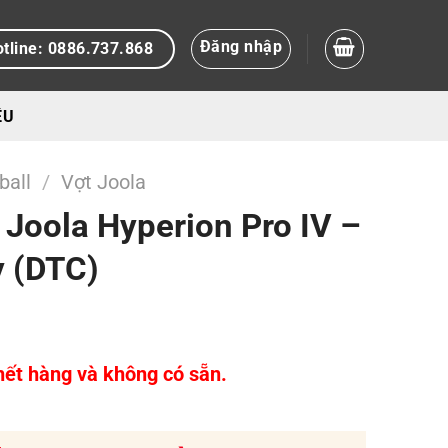
Đăng nhập
tline: 0886.737.868
ỆU
ball
/
Vợt Joola
l Joola Hyperion Pro IV –
y (DTC)
ết hàng và không có sẵn.