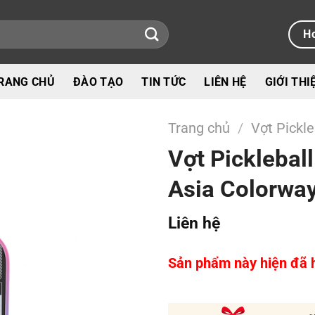
Ho
RANG CHỦ
ĐÀO TẠO
TIN TỨC
LIÊN HỆ
GIỚI THI
Trang chủ
/
Vợt Pickle
Vợt Picklebal
Asia Colorwa
Liên hệ
Sản phẩm này hiện đã h