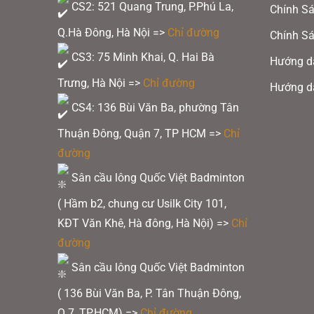
CS2: 521 Quang Trung, P.Phú La,
Chính Sá
Q.Hà Đông, Hà Nội =>
Chỉ đường
Chính Sá
CS3: 75 Minh Khai, Q. Hai Bà
Hướng d
Trưng, Hà Nội =>
Chỉ đường
Hướng d
CS4: 136 Bùi Văn Ba, phường Tân
Thuận Đông, Quận 7, TP HCM
=>
Chỉ
đường
Sân cầu lông Quốc Việt Badminton
( Hầm b2, chung cư Usilk City 101,
KĐT Văn Khê, Hà đông, Hà Nội) =>
Chỉ
đường
Sân cầu lông Quốc Việt Badminton
( 136 Bùi Văn Ba, P. Tân Thuận Đông,
Q.7, TP.HCM) =>
Chỉ đường