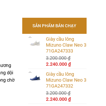
SẢN PHẨM BÁN CHẠY
Giày cầu lông
Mizuno Claw Neo 3
71GA247333
3.200.000
₫
Giá
Giá
2.240.000
₫
thương
gốc
hiện
ang dội
Giày cầu lông
là:
tại
ong chờ
Mizuno Claw Neo 3
3.200.000 ₫.
là:
71GA247332
2.240.000 ₫.
3.200.000
₫
Giá
Giá
2.240.000
₫
gốc
hiện