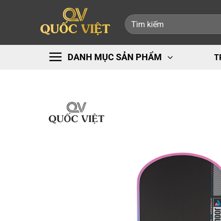
Bỏ
Tìm
qua
kiếm:
nội
dung
DANH MỤC SẢN PHẨM
T