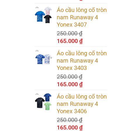
gốc
hiện
Áo cầu lông cổ tròn
là:
tại
nam Runaway 4
250.000 ₫.
là:
Yonex 3407
165.000 ₫.
250.000
₫
Giá
Giá
165.000
₫
gốc
hiện
Áo cầu lông cổ tròn
là:
tại
nam Runaway 4
250.000 ₫.
là:
Yonex 3403
165.000 ₫.
250.000
₫
Giá
Giá
165.000
₫
gốc
hiện
ắt,
Áo cầu lông cổ tròn
là:
tại
nam Runaway 4
250.000 ₫.
là:
Yonex 3406
165.000 ₫.
250.000
₫
Giá
Giá
165.000
₫