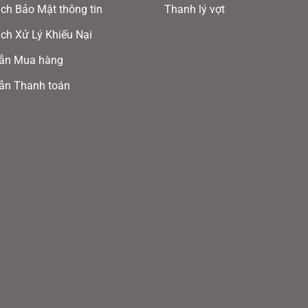
ch Bảo Mật thông tin
Thanh lý vợt
chọn
ch Xử Lý Khiếu Nại
có
thể
ẫn Mua hàng
được
ẫn Thanh toán
chọn
trên
trang
sản
phẩm