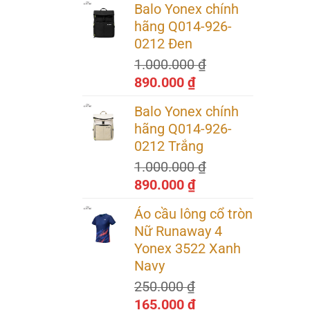
Balo Yonex chính
là:
tại
hãng Q014-926-
3.200.000 ₫.
là:
0212 Đen
2.240.000 ₫.
1.000.000
₫
Giá
Giá
890.000
₫
gốc
hiện
Balo Yonex chính
là:
tại
hãng Q014-926-
1.000.000 ₫.
là:
0212 Trắng
890.000 ₫.
1.000.000
₫
Giá
Giá
890.000
₫
gốc
hiện
Áo cầu lông cổ tròn
là:
tại
Nữ Runaway 4
1.000.000 ₫.
là:
Yonex 3522 Xanh
890.000 ₫.
Navy
250.000
₫
Giá
Giá
165.000
₫