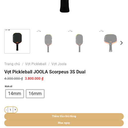
Trang chủ
/
Vợt Pickleball
/
Vợt Joola
Vợt Pickleball JOOLA Scorpeus 3S Dual
Giá
Giá
4.300.000
₫
3.800.000
₫
gốc
hiện
là:
tại
Kích cỡ
4.300.000 ₫.
là:
3.800.000 ₫.
14mm
16mm
Vợt Pickleball JOOLA Scorpeus 3S Dual số lượng
Thêm Vào Giỏ Hàng
Mua ngay