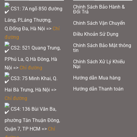
Chính Sách Bảo Hành &
CS1: 7A ngõ 850 đường
Đổi Trả
Láng, P.Láng Thượng,
Chính Sách Vận Chuyển
Q.Đống Đa, Hà Nội =>
Chỉ
Điều Khoản Sử Dụng
đường
Vợt Pickleball JOOLA Scorpeus 3S Dual
Chính Sách Bảo Mật thông
CS2: 521 Quang Trung,
tin
Chứng Nhận UPA & USAPA – Đạt Chuẩn Thi Đấu Quốc Tế:
JOOLA Scorpeus
P.Phú La, Q.Hà Đông, Hà
3S Dual tự hào khi đạt được cả
hai chứng nhận quan trọng
từ
UPA (United
Chính Sách Xử Lý Khiếu
Nại
Pickleball Association)
và
USAPA (USA Pickleball Association)
. Điều này đồng
Nội =>
Chỉ đường
nghĩa với việc cây vợt hoàn toàn đủ tiêu chuẩn để được sử dụng trong
mọi
giải đấu pickleball chuyên nghiệp và bán chuyên trên toàn thế giới
.
Hướng dẫn Mua hàng
CS3: 75 Minh Khai, Q.
2.Thông Số Vợt Pickleball JOOLA Scorpeus 3S Dual
Hướng dẫn Thanh toán
Hai Bà Trưng, Hà Nội =>
Bề mặt:
Bề mặt ma sát bằng carbon cao cấp, giúp tăng độ bám bóng
Chỉ đường
Lõi:
14mm
CS4: 136 Bùi Văn Ba,
Chứng nhận:
Được
UPA-A
và
USAP
phường Tân Thuận Đông,
Cân nặng trung bình:
7,8oz
Quận 7, TP HCM
=>
Chỉ
Chiều dài mái chèo:
16 inch