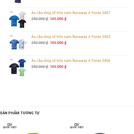
là:
tại
độ ổn định
và
độ cứng cáp
, giúp người chơi
tăng lực đánh mà không mất đi
250.000 ₫.
là:
sự kiểm soát bóng
.
165.000 ₫.
Áo cầu lông cổ tròn nam Runaway 4 Yonex 3407
Giá
Giá
250.000
₫
165.000
₫
gốc
hiện
là:
tại
250.000 ₫.
là:
165.000 ₫.
Áo cầu lông cổ tròn nam Runaway 4 Yonex 3403
Giá
Giá
250.000
₫
165.000
₫
gốc
hiện
là:
tại
250.000 ₫.
là:
165.000 ₫.
Áo cầu lông cổ tròn nam Runaway 4 Yonex 3406
Giá
Giá
250.000
₫
165.000
₫
gốc
hiện
là:
tại
250.000 ₫.
là:
165.000 ₫.
SẢN PHẨM TƯƠNG TỰ