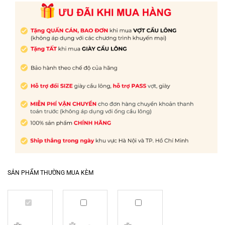
SẢN PHẨM THƯỜNG MUA KÈM
Vợt
Quấn
Dây
cầu
cán
cước
lông
Yonex
Yonex