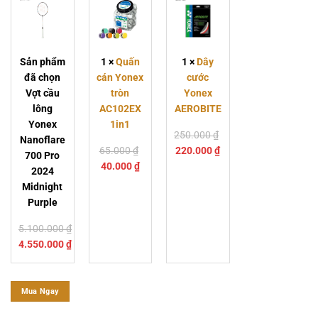
Yonex
tròn
AEROBITE
Nanoflare
AC102EX
700
1in1
Pro
Sản phẩm
1
×
Quấn
1
×
Dây
2024
đã chọn
cán Yonex
cước
Midnight
Vợt cầu
tròn
Yonex
Purple
lông
AC102EX
AEROBITE
Yonex
1in1
250.000
₫
Nanoflare
Giá
Giá
Giá
65.000
₫
220.000
₫
700 Pro
Giá
gốc
gốc
hiện
40.000
₫
2024
hiện
là:
là:
tại
Midnight
tại
65.000 ₫.
250.000 ₫.
là:
Purple
là:
220.000 ₫.
40.000 ₫.
5.100.000
₫
4.550.000
₫
Mua Ngay