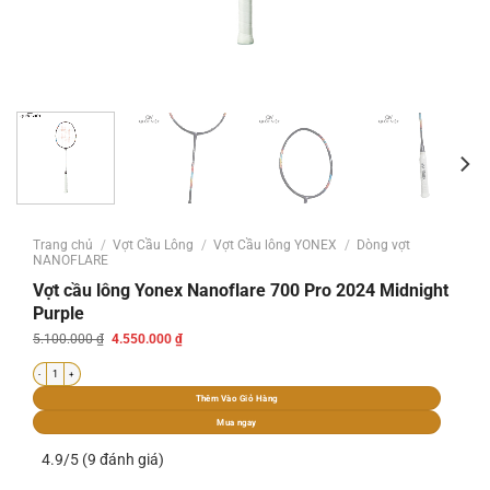
Trang chủ
/
Vợt Cầu Lông
/
Vợt Cầu lông YONEX
/
Dòng vợt
NANOFLARE
Vợt cầu lông Yonex Nanoflare 700 Pro 2024 Midnight
Purple
Giá
Giá
5.100.000
₫
4.550.000
₫
gốc
hiện
là:
tại
Vợt cầu lông Yonex Nanoflare 700 Pro 2024 Midnight Purple số lượng
5.100.000 ₫.
là:
4.550.000 ₫.
Thêm Vào Giỏ Hàng
Mua ngay
4.9/5 (9 đánh giá)