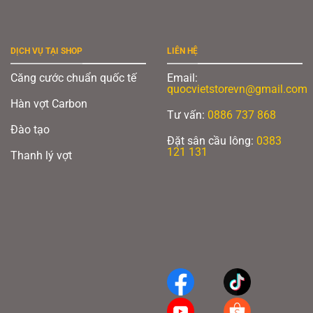
DỊCH VỤ TẠI SHOP
LIÊN HỆ
Căng cước chuẩn quốc tế
Email:
quocvietstorevn@gmail.com
Hàn vợt Carbon
Tư vấn:
0886 737 868
Đào tạo
Đặt sân cầu lông:
0383
121 131
Thanh lý vợt
ISOMETRIC
Xem thêm:
Top 5 cây vợt Hundred đáng chơi nhất