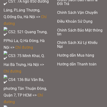
CS1: 7A ngõ 850 đường
Đổi Trả
Láng, P.Láng Thượng,
Chính Sách Vận Chuyển
Q.Đống Đa, Hà Nội =>
Chỉ
Điều Khoản Sử Dụng
đường
Chính Sách Bảo Mật thông
CS2: 521 Quang Trung,
tin
P.Phú La, Q.Hà Đông, Hà
Vợt cầu lông Yonex Nanoflare 700 Tuor 2024 Midnight Purple
Chính Sách Xử Lý Khiếu
Nại
Nội =>
Chỉ đường
Thiết kế năm nay có phẩn tối giản nhưng không kém huyền bí và vô cùng
Hướng dẫn Mua hàng
CS3: 75 Minh Khai, Q.
quấn hút. Các chi tiết được làm tỉ mỉ tạo độ bắt mắt và hứng thú cho người
dùng.
Hướng dẫn Thanh toán
Hai Bà Trưng, Hà Nội =>
Chỉ đường
Xem thêm:
Danh Sách Đội Tuyển Cầu Lông Việt Nam Dự SEA Games
2025: Bất Ngờ Thiếu Cặp Đôi Số 1
CS4: 136 Bùi Văn Ba,
phường Tân Thuận Đông,
Quận 7, TP HCM
=>
Chỉ
2. Thông số kỹ thuật của Vợt cầu lông Yonex Nanoflare 700 Pro
đường
Trọng lượng: 4U (Avg 83g)