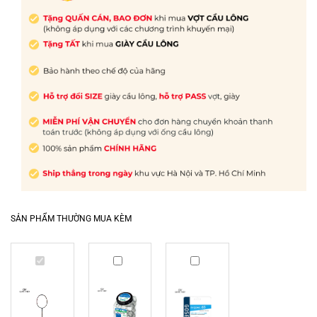
SẢN PHẨM THƯỜNG MUA KÈM
Vợt
Quấn
Dây
Cầu
cán
cước
Lông
Yonex
Gosen
Yonex
tròn
Ryzonic