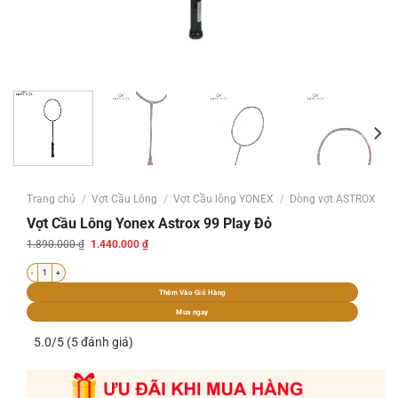
Trang chủ
/
Vợt Cầu Lông
/
Vợt Cầu lông YONEX
/
Dòng vợt ASTROX
Vợt Cầu Lông Yonex Astrox 99 Play Đỏ
Giá
Giá
1.890.000
₫
1.440.000
₫
gốc
hiện
là:
tại
Vợt Cầu Lông Yonex Astrox 99 Play Đỏ số lượng
1.890.000 ₫.
là:
1.440.000 ₫.
Thêm Vào Giỏ Hàng
Mua ngay
5.0/5 (5 đánh giá)