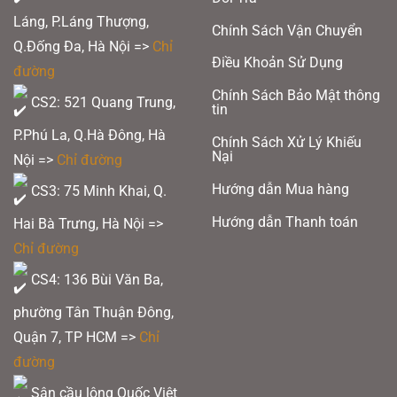
Láng, P.Láng Thượng,
Chính Sách Vận Chuyển
Q.Đống Đa, Hà Nội =>
Chỉ
Điều Khoản Sử Dụng
đường
Chính Sách Bảo Mật thông
CS2: 521 Quang Trung,
tin
P.Phú La, Q.Hà Đông, Hà
Chính Sách Xử Lý Khiếu
Nại
Nội =>
Chỉ đường
Hướng dẫn Mua hàng
CS3: 75 Minh Khai, Q.
Hướng dẫn Thanh toán
Hai Bà Trưng, Hà Nội =>
Chỉ đường
CS4: 136 Bùi Văn Ba,
phường Tân Thuận Đông,
Quận 7, TP HCM
=>
Chỉ
đường
ISOMETRIC
Sân cầu lông Quốc Việt