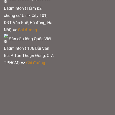
SLIM SHAFT:
Đũa vợt cầu lông Yonex Astrox 99 Play Trắng được thiết kế
Badminton ( Hầm b2,
mỏng để cắt xuyên không khí, tạo ra sức mạnh nhanh chóng cho mỗi cú ra
chung cư Usilk City 101,
vợt.
KĐT Văn Khê, Hà đông, Hà
Nội) =>
Chỉ đường
Sân cầu lông Quốc Việt
Badminton ( 136 Bùi Văn
Ba, P. Tân Thuận Đông, Q.7,
TP.HCM) =>
Chỉ đường
Slim Shaft