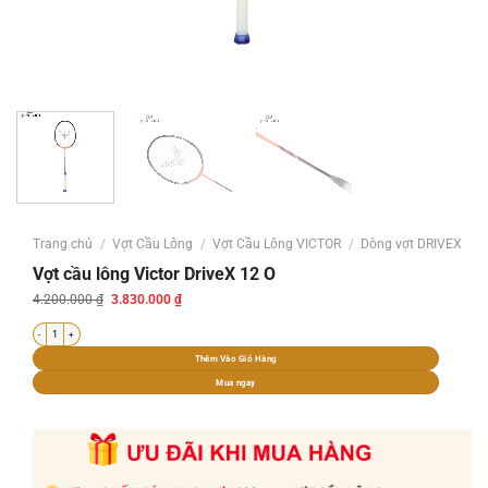
Trang chủ
/
Vợt Cầu Lông
/
Vợt Cầu Lông VICTOR
/
Dòng vợt DRIVEX
Vợt cầu lông Victor DriveX 12 O
Giá
Giá
4.200.000
₫
3.830.000
₫
gốc
hiện
là:
tại
Vợt cầu lông Victor DriveX 12 O số lượng
4.200.000 ₫.
là:
3.830.000 ₫.
Thêm Vào Giỏ Hàng
Mua ngay