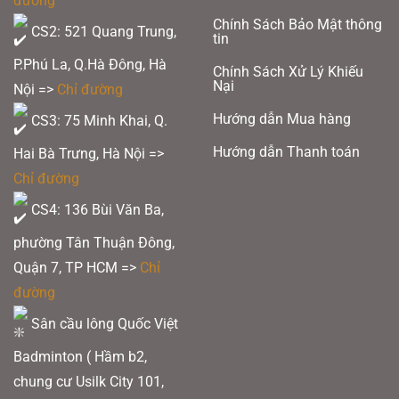
đường
Khung vợt: High Resilience Modulus Graphite+PYROFIL 46T+Nano Fortify
Chính Sách Bảo Mật thông
TR+NANO AEROGEL+HARD CORED TECHNOLOGY
CS2: 521 Quang Trung,
tin
Đũa vợt :High Resilience Modulus Graphite+Metallic Carbon
P.Phú La, Q.Hà Đông, Hà
Fiber+PYROFIL+6.6 SHAFT
Chính Sách Xử Lý Khiếu
Nại
Nội =>
Chỉ đường
Điểm cân bằng:
Hướng dẫn Mua hàng
CS3: 75 Minh Khai, Q.
3. Các công nghệ được áp dụng trên vợt Victor DriveX 12 O
Hướng dẫn Thanh toán
Hai Bà Trưng, Hà Nội =>
PYROFIL:
Sợi carbon PYROFIL và vật liệu tổng hợp của nó là những vật liệu
hiệu suất cao tiên tiến từ Nhật Bản. Đặc tính của các liên kết cường độ cao
Chỉ đường
siêu nhẹ mang đến cho vợt khả năng hấp thụ sốc tuyệt vời và tăng cường
khả năng kiểm soát.
CS4: 136 Bùi Văn Ba,
phường Tân Thuận Đông,
Quận 7, TP HCM
=>
Chỉ
đường
Sân cầu lông Quốc Việt
Badminton ( Hầm b2,
chung cư Usilk City 101,
Pyrofil