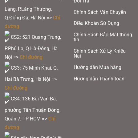
Đổi Trả
Láng, P.Láng Thượng,
Chính Sách Vận Chuyển
Q.Đống Đa, Hà Nội =>
Chỉ
Điều Khoản Sử Dụng
đường
Vợt cầu lông Mizuno JPX 8 Force 2025
Chính Sách Bảo Mật thông
CS2: 521 Quang Trung,
tin
Xem thêm:
Giải đấu Thomas Cup và Uber Cup 2026
P.Phú La, Q.Hà Đông, Hà
Chính Sách Xử Lý Khiếu
Nại
Nội =>
Chỉ đường
Xem thêm: Vợt cầu lông
Mizuno
tại Qvbadminton.com
Hướng dẫn Mua hàng
CS3: 75 Minh Khai, Q.
2. Thông số Vợt Cầu Lông Mizuno JPX 8 Force 2025
Hướng dẫn Thanh toán
Hai Bà Trưng, Hà Nội =>
Thương hiệu: Mizuno
Chỉ đường
Chất liệu: Japan HMG T40
Độ dẻo: Trung bình
CS4: 136 Bùi Văn Ba,
Độ cân bằng: Cân bằng
phường Tân Thuận Đông,
Điểm Swing: 83kg/cm2
Quận 7, TP HCM
=>
Chỉ
Điểm cân bằng: 288mm ( nhẹ đầu)
đường
Chiều dài vợt: 675mm
Trọng lượng: 4U5