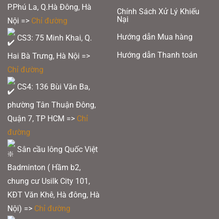
P.Phú La, Q.Hà Đông, Hà
Chính Sách Xử Lý Khiếu
Nại
Nội =>
Chỉ đường
Hướng dẫn Mua hàng
CS3: 75 Minh Khai, Q.
Hướng dẫn Thanh toán
Hai Bà Trưng, Hà Nội =>
Chỉ đường
CS4: 136 Bùi Văn Ba,
Xem thêm:
Giày cầu lông giá rẻ cho người mới chơi
phường Tân Thuận Đông,
Quận 7, TP HCM
=>
Chỉ
DYNAMIC OPT-IMUM FRAME:
Cấu trúc khung tối ưu giúp mở rộng điểm
đường
ngọt, tăng cường khả năng kiểm soát và cải thiện tốc độ đánh.
Sân cầu lông Quốc Việt
Badminton ( Hầm b2,
chung cư Usilk City 101,
KĐT Văn Khê, Hà đông, Hà
Nội) =>
Chỉ đường