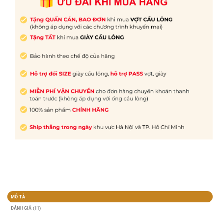
MÔ TẢ
ĐÁNH GIÁ (11)