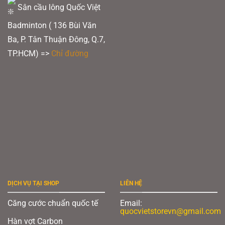
Sân cầu lông Quốc Việt
Badminton ( 136 Bùi Văn
Ba, P. Tân Thuận Đông, Q.7,
TP.HCM) =>
Chỉ đường
UHB SHAFT:
Thiết kế trục cải tiến với điểm uốn phía trước, nâng cao hiệu quả
các cú đập cầu, đặc biệt là các pha đập nửa lực.
DỊCH VỤ TẠI SHOP
LIÊN HỆ
Căng cước chuẩn quốc tế
Email:
quocvietstorevn@gmail.com
Hàn vợt Carbon