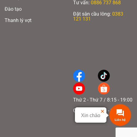
Tư vấn:
0886 737 868
Đào tạo
Đặt sân cầu lông:
0383
121 131
Thanh lý vợt
AIR SYSTEM:
Tích hợp lỗ thông gió ở vị trí 5 và 7 giờ trên khung vợt giúp
không khí lưu thông dễ dàng, giảm sức cản và tăng tốc độ vung vợt.
Thứ 2 - Thứ 7 / 8:15 - 19:00
Shock Absorption System:
Hệ thống hấp thụ chấn động cao cấp giúp truyền
Chủ nhật / 8:15 - 17:00
lực mượt mà, tăng hiệu suất đập và hạn chế nguy cơ nứt gãy vợt.
Xin chào
Liên hệ
Xem thêm:
Top 5 cây vợt Hundred đáng chơi nhất