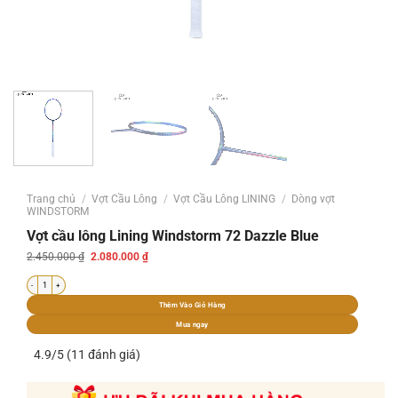
Trang chủ
/
Vợt Cầu Lông
/
Vợt Cầu Lông LINING
/
Dòng vợt
WINDSTORM
Vợt cầu lông Lining Windstorm 72 Dazzle Blue
Giá
Giá
2.450.000
₫
2.080.000
₫
gốc
hiện
là:
tại
Vợt cầu lông Lining Windstorm 72 Dazzle Blue số lượng
2.450.000 ₫.
là:
2.080.000 ₫.
Thêm Vào Giỏ Hàng
Mua ngay
4.9/5 (11 đánh giá)