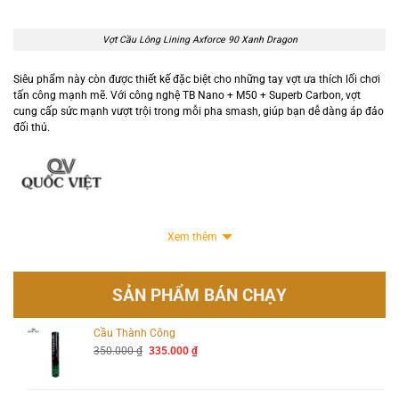
Vợt Cầu Lông Lining Axforce 90 Xanh Dragon
Siêu phẩm này còn được thiết kế đặc biệt cho những tay vợt ưa thích lối chơi
tấn công mạnh mẽ. Với công nghệ TB Nano + M50 + Superb Carbon, vợt
cung cấp sức mạnh vượt trội trong mỗi pha smash, giúp bạn dễ dàng áp đảo
đối thủ.
Xem thêm
SẢN PHẨM BÁN CHẠY
Cầu Thành Công
Giá
Giá
350.000
₫
335.000
₫
gốc
hiện
là:
tại
350.000 ₫.
là: