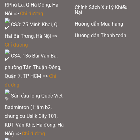
P.Phú La, Q.Hà Đông, Hà
Chính Sách Xử Lý Khiếu
Nại
Nội =>
Chỉ đường
Hướng dẫn Mua hàng
CS3: 75 Minh Khai, Q.
Hướng dẫn Thanh toán
Hai Bà Trưng, Hà Nội =>
Chỉ đường
CS4: 136 Bùi Văn Ba,
phường Tân Thuận Đông,
Quận 7, TP HCM
=>
Chỉ
đường
Sân cầu lông Quốc Việt
Badminton ( Hầm b2,
chung cư Usilk City 101,
KĐT Văn Khê, Hà đông, Hà
Thunder Technology
Nội) =>
Chỉ đường