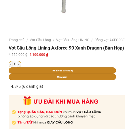
Trang chủ
/
Vợt Cầu Lông
/
Vợt Cầu Lông LINING
/
Dòng vợt AXFORCE
Vợt Cầu Lông Lining Axforce 90 Xanh Dragon (Bản Hộp)
Giá
Giá
4.550.000
₫
4.100.000
₫
gốc
hiện
là:
tại
Vợt Cầu Lông Lining Axforce 90 Xanh Dragon (Bản Hộp) số lượng
4.550.000 ₫.
là:
4.100.000 ₫.
Thêm Vào Giỏ Hàng
Mua ngay
4.8/5 (6 đánh giá)