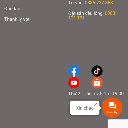
Tư vấn:
0886 737 868
Đào tạo
Đặt sân cầu lông:
0383
121 131
Thanh lý vợt
TB NANO + M50 + SUPER CARBON
Stabilized Elastic Shaft:
Thành phần vật liệu chính là sợi Aramid, là vật liệu có
độ bền cao, mô đun cao, đàn hồi tốt và dẻo dai. Nó là vật liệu chính của
Thứ 2 - Thứ 7 / 8:15 - 19:00
khung và thân vợt.
Chủ nhật / 8:15 - 17:00
Xin chào
Liên hệ