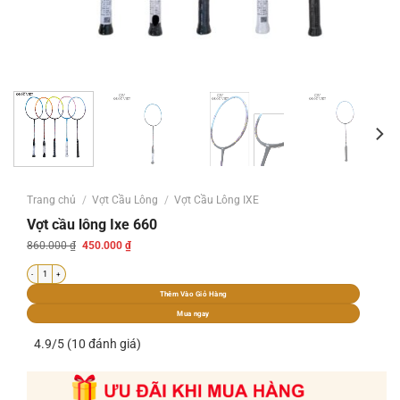
Trang chủ
/
Vợt Cầu Lông
/
Vợt Cầu Lông IXE
Vợt cầu lông Ixe 660
Giá
Giá
860.000
₫
450.000
₫
gốc
hiện
là:
tại
Vợt cầu lông Ixe 660 số lượng
860.000 ₫.
là:
450.000 ₫.
Thêm Vào Giỏ Hàng
Mua ngay
4.9/5 (10 đánh giá)