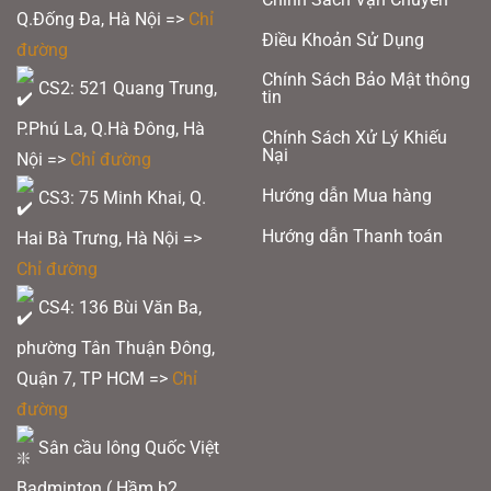
Q.Đống Đa, Hà Nội =>
Chỉ
Điều Khoản Sử Dụng
đường
Chính Sách Bảo Mật thông
CS2: 521 Quang Trung,
tin
P.Phú La, Q.Hà Đông, Hà
Chính Sách Xử Lý Khiếu
Nại
Nội =>
Chỉ đường
Hướng dẫn Mua hàng
CS3: 75 Minh Khai, Q.
Hướng dẫn Thanh toán
Hai Bà Trưng, Hà Nội =>
Chỉ đường
CS4: 136 Bùi Văn Ba,
phường Tân Thuận Đông,
Quận 7, TP HCM
=>
Chỉ
đường
Vợt cầu lông Ixe 660
Sân cầu lông Quốc Việt
QUỐC VIỆT BADMINTON – CHUYÊN NGHIỆP, TẠO KHÁC BIỆT
Badminton ( Hầm b2,