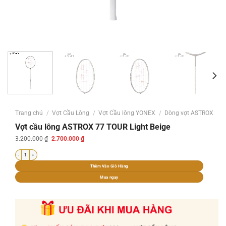
Trang chủ
/
Vợt Cầu Lông
/
Vợt Cầu lông YONEX
/
Dòng vợt ASTROX
Vợt cầu lông ASTROX 77 TOUR Light Beige
Giá
Giá
3.200.000
₫
2.700.000
₫
gốc
hiện
là:
tại
Vợt cầu lông ASTROX 77 TOUR Light Beige số lượng
3.200.000 ₫.
là:
2.700.000 ₫.
Thêm Vào Giỏ Hàng
Mua ngay