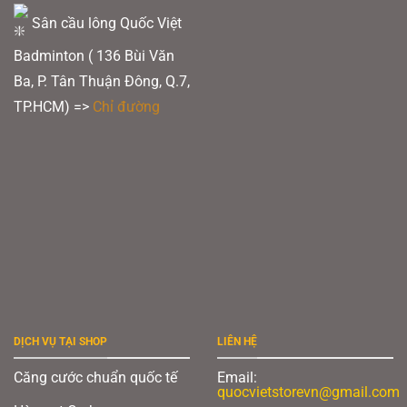
Sân cầu lông Quốc Việt
Badminton ( 136 Bùi Văn
Ba, P. Tân Thuận Đông, Q.7,
TP.HCM) =>
Chỉ đường
DỊCH VỤ TẠI SHOP
LIÊN HỆ
Căng cước chuẩn quốc tế
Email:
quocvietstorevn@gmail.com