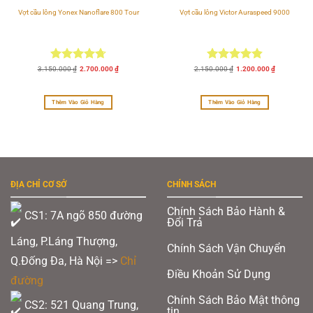
Vợt cầu lông Yonex Nanoflare 800 Tour
Vợt cầu lông Victor Auraspeed 9000
Được xếp
Giá
Giá
Được xếp
Giá
Giá
3.150.000
₫
2.700.000
₫
2.150.000
₫
1.200.000
₫
gốc
hiện
gốc
hiện
hạng
4.71
hạng
4.83
là:
tại
là:
tại
3.150.000 ₫.
là:
2.150.000 ₫.
là:
5 sao
5 sao
.
2.700.000 ₫.
1.200.000 ₫
Thêm Vào Giỏ Hàng
Thêm Vào Giỏ Hàng
ĐỊA CHỈ CƠ SỞ
CHÍNH SÁCH
Chính Sách Bảo Hành &
CS1: 7A ngõ 850 đường
Đổi Trả
Láng, P.Láng Thượng,
Chính Sách Vận Chuyển
Q.Đống Đa, Hà Nội =>
Chỉ
Điều Khoản Sử Dụng
đường
Chính Sách Bảo Mật thông
CS2: 521 Quang Trung,
tin