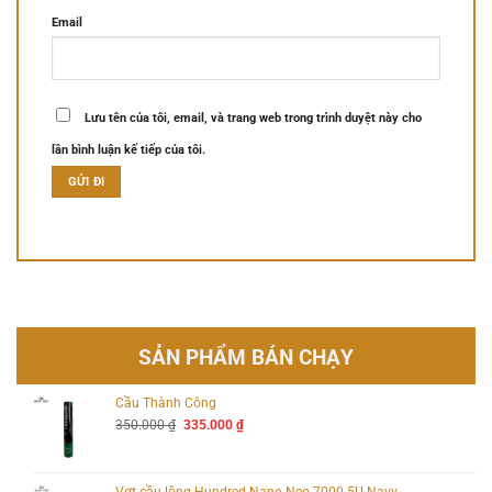
Email
Lưu tên của tôi, email, và trang web trong trình duyệt này cho
lần bình luận kế tiếp của tôi.
SẢN PHẨM BÁN CHẠY
Cầu Thành Công
Giá
Giá
350.000
₫
335.000
₫
gốc
hiện
là:
tại
350.000 ₫.
là:
335.000 ₫.