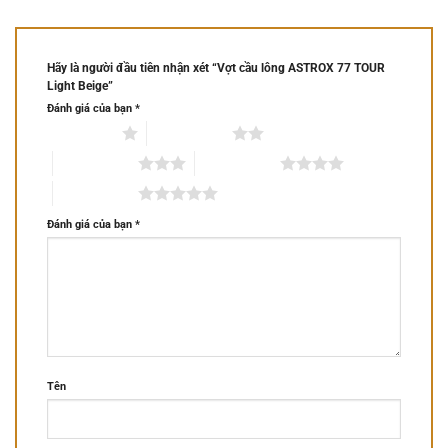
Hãy là người đầu tiên nhận xét “Vợt cầu lông ASTROX 77 TOUR
Light Beige”
Đánh giá của bạn
*
1 trên 5 sao
2 trên 5 sao
3 trên 5 sao
4 trên 5 sao
5 trên 5 sao
Đánh giá của bạn
*
Tên