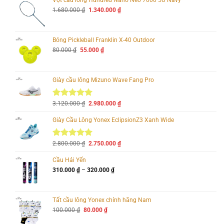
Vợt cầu lông Hundred Nano Neo 7000 5U Navy
Giá
Giá
1.680.000
₫
1.340.000
₫
gốc
hiện
là:
tại
1.680.000 ₫.
là:
1.340.000 ₫.
Bóng Pickleball Franklin X-40 Outdoor
Giá
Giá
80.000
₫
55.000
₫
gốc
hiện
là:
tại
80.000 ₫.
là:
55.000 ₫.
Giày cầu lông Mizuno Wave Fang Pro
Giá
Giá
5.00
2
3.120.000
trên 5
₫
2.980.000
₫
gốc
hiện
dựa trên
là:
tại
đánh giá
Giày Cầu Lông Yonex EclipsionZ3 Xanh Wide
3.120.000 ₫.
là:
2.980.000 ₫.
Giá
Giá
5.00
7
2.800.000
trên 5
₫
2.750.000
₫
gốc
hiện
dựa trên
là:
tại
đánh giá
Cầu Hải Yến
2.800.000 ₫.
là:
Khoảng
310.000
₫
–
320.000
₫
2.750.000 ₫.
giá:
từ
310.000 ₫
đến
Tất cầu lông Yonex chính hãng Nam
320.000 ₫
Giá
Giá
100.000
₫
80.000
₫
gốc
hiện