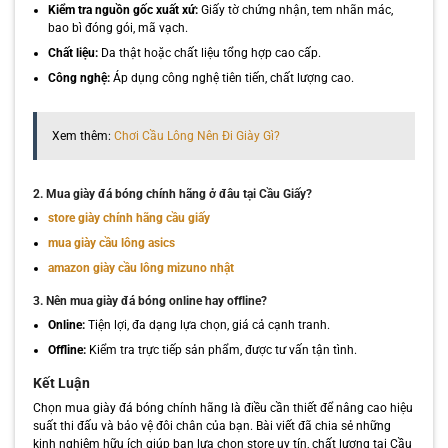
Kiểm tra nguồn gốc xuất xứ:
Giấy tờ chứng nhận, tem nhãn mác,
bao bì đóng gói, mã vạch.
Chất liệu:
Da thật hoặc chất liệu tổng hợp cao cấp.
Công nghệ:
Áp dụng công nghệ tiên tiến, chất lượng cao.
Xem thêm:
Chơi Cầu Lông Nên Đi Giày Gì?
2. Mua giày đá bóng chính hãng ở đâu tại Cầu Giấy?
store giày chính hãng cầu giấy
mua giày cầu lông asics
amazon giày cầu lông mizuno nhật
3. Nên mua giày đá bóng online hay offline?
Online:
Tiện lợi, đa dạng lựa chọn, giá cả cạnh tranh.
Offline:
Kiểm tra trực tiếp sản phẩm, được tư vấn tận tình.
Kết Luận
Chọn mua giày đá bóng chính hãng là điều cần thiết để nâng cao hiệu
suất thi đấu và bảo vệ đôi chân của bạn. Bài viết đã chia sẻ những
kinh nghiệm hữu ích giúp bạn lựa chọn store uy tín, chất lượng tại Cầu