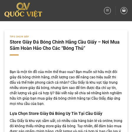
Bỏ
qua
nội
dung
TIPS CHỌN GIÀY
Store Giày Đá Bóng Chính Hãng Cầu Giấy – Nơi Mua
Sắm Hoàn Hảo Cho Các “Bóng Thủ”
Bạn là một tín đồ của môn thể thao vua? Bạn muốn sở hữu một đôi
giày đá bóng chính hãng, chất lượng cao để nâng cao hiệu suất thi
đấu và thể hiện phong cách cá nhân? Cầu Giấy là khu vực tập trung
nhiều store giày đá bóng, nhưng làm sao để tìm được địa chỉ uy tín,
chất lượng và giá cả hợp lý? Bài viết này sẽ chia sẻ những kinh nghiệm
hữu ích giúp bạn mua giày đá bóng chính hãng tại Cầu Giấy, đáp ứng
mọi nhu cầu của bạn.
Lựa Chọn Store Giày Đá Bóng Uy Tín Tại Cầu Giấy
Cầu Giấy là khu vực sầm uất, có nhiều cửa hàng bán lẻ và online, trong
đó không thiếu những store giày đá bóng. Tuy nhiên, để đảm bảo mua
được sản phẩm chính hãng, chất lượng và giá cả hợp lý, bạn cần lưu ý