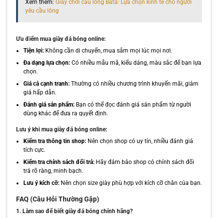
Xem thêm:
Giày chơi cầu lông Bata: Lựa chọn kinh tế cho người
yêu cầu lông
Ưu điểm mua giày đá bóng online:
Tiện lợi:
Không cần di chuyển, mua sắm mọi lúc mọi nơi.
Đa dạng lựa chọn:
Có nhiều mẫu mã, kiểu dáng, màu sắc để bạn lựa
chọn.
Giá cả cạnh tranh:
Thường có nhiều chương trình khuyến mãi, giảm
giá hấp dẫn.
Đánh giá sản phẩm:
Bạn có thể đọc đánh giá sản phẩm từ người
dùng khác để đưa ra quyết định.
Lưu ý khi mua giày đá bóng online:
Kiểm tra thông tin shop:
Nên chọn shop có uy tín, nhiều đánh giá
tích cực.
Kiểm tra chính sách đổi trả:
Hãy đảm bảo shop có chính sách đổi
trả rõ ràng, minh bạch.
Lưu ý kích cỡ:
Nên chọn size giày phù hợp với kích cỡ chân của bạn.
FAQ (Câu Hỏi Thường Gặp)
1. Làm sao để biết giày đá bóng chính hãng?