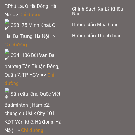
P.Phú La, Q.Hà Đông, Hà
Chính Sách Xử Lý Khiếu
Nại
Nội =>
Chỉ đường
Hướng dẫn Mua hàng
CS3: 75 Minh Khai, Q.
Hướng dẫn Thanh toán
Hai Bà Trưng, Hà Nội =>
Chỉ đường
CS4: 136 Bùi Văn Ba,
phường Tân Thuận Đông,
Quận 7, TP HCM
=>
Chỉ
đường
Sân cầu lông Quốc Việt
Badminton ( Hầm b2,
chung cư Usilk City 101,
KĐT Văn Khê, Hà đông, Hà
Nội) =>
Chỉ đường