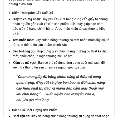
những điểm sau:
1. Kiểm Tra Nguồn Gốc Xuất Xứ
Giấy tờ chứng nhận:
Hãy yêu cầu cửa hàng cung cấp giấy tờ chứng
nhận nguồn gốc xuất xứ của sản phẩm. Điều này giúp bạn đảm
bảo giày là hàng chính hãng, được nhập khẩu từ các thương hiệu
uy tín.
Tem nhãn mác:
Giày chính hãng thường có tem nhãn mác đầy đủ, rõ
ràng, in thông tin sản phẩm chính xác.
Bao bì đóng gói:
Hộp đựng giày chính hãng thường có thiết kế đẹp
mắt, chắc chắn, in logo thương hiệu rõ nét.
Kiểm tra mã vạch:
Bạn có thể sử dụng ứng dụng quét mã vạch để
kiểm tra thông tin sản phẩm và nguồn gốc xuất xứ.
“Chọn mua giày đá bóng chính hãng là điều vô cùng
quan trọng. Giày tốt sẽ giúp bạn bảo vệ đôi chân, nâng
cao hiệu suất thi đấu và mang đến cảm giác thoải mái
khi chơi bóng.”
– Huấn luyện viên Nguyễn Văn A,
chuyên gia cầu lông
2. Đánh Giá Chất Lượng Sản Phẩm
Chất liệu da:
Giày đá bóng chính hãng thường sử dụng da thật hoặc