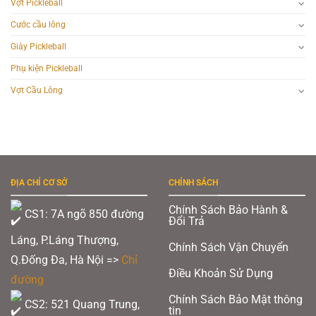
Vợt Pickleball
Cước cầu lông
Giày Pickleball
Phụ kiện Pickleball
Vợt Cầu Lông
ĐỊA CHỈ CƠ SỞ
CHÍNH SÁCH
Chính Sách Bảo Hành &
CS1: 7A ngõ 850 đường
Đổi Trả
Láng, P.Láng Thượng,
Chính Sách Vận Chuyển
Q.Đống Đa, Hà Nội =>
Chỉ
Điều Khoản Sử Dụng
đường
Chính Sách Bảo Mật thông
CS2: 521 Quang Trung,
tin