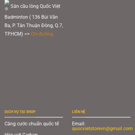
Sân cầu lông Quốc Việt
Badminton ( 136 Bùi Văn
Ba, P. Tân Thuận Đông, Q.7,
TP.HCM) =>
Chỉ đường
DỊCH VỤ TẠI SHOP
LIÊN HỆ
Căng cước chuẩn quốc tế
Email:
quocvietstorevn@gmail.com
Hàn vợt Carbon