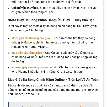
mãi, giảm giá để mua được sản phẩm với giá tốt nhất.
Chi phí vận chuyển:
Nếu bạn mua giày online, hãy lưu ý chi phí vận
chuyển để tính toán tổng chi phí.
Store Giày Đá Bóng Chính Hãng Cầu Giấy – Gợi ý Cho Bạn
Dưới đây là một số store giày đá bóng chính hãng tại Cầu Giấy uy tín,
được nhiều người tin tưởng:
store giày chính hãng cầu giấy
– Nơi bạn có thể tìm thấy đa dạng
mẫu giày đá bóng chính hãng từ các thương hiệu nổi tiếng như
Adidas, Nike, Puma, Mizuno…
mua giày cầu lông asics
– Chuyên cung cấp giày cầu lông Asics
chính hãng với nhiều mẫu mã, kiểu dáng, màu sắc phù hợp với mọi
đối tượng.
amazon giày cầu lông mizuno nhật
– Cho bạn cơ hội mua giày cầu
lông Mizuno Nhật Bản chính hãng với giá cả cạnh tranh.
Mua Giày Đá Bóng Chính Hãng Online – Tiện Lợi Và An Toàn
Bên cạnh việc mua trực tiếp tại cửa hàng, bạn có thể mua giày đá
bóng chính hãng online thông qua các trang thương mại điện tử uy tín
như Shopee, Lazada, Tiki…