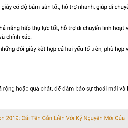
giày có độ bám sân tốt, hỗ trợ nhanh, giúp di chuy
hả năng hấp thụ lực tốt, hỗ trợ di chuyển linh hoạt 
và chính xác.
những đôi giày kết hợp cả hai yếu tố trên, phù hợp 
á rộng hoặc quá chật, để đảm bảo sự thoải mái và 
on 2019: Cái Tên Gắn Liền Với Kỷ Nguyên Mới Của