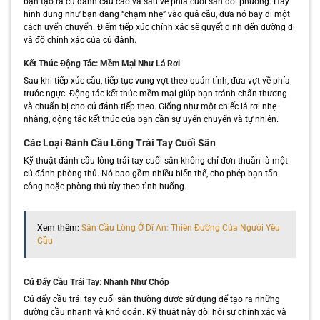
bạn tạo ra cú đánh cầu cao và sâu về phía cuối sân đối phương. Hãy
hình dung như bạn đang “chạm nhẹ” vào quả cầu, đưa nó bay đi một
cách uyển chuyển. Điểm tiếp xúc chính xác sẽ quyết định đến đường đi
và độ chính xác của cú đánh.
Kết Thúc Động Tác: Mềm Mại Như Lá Rơi
Sau khi tiếp xúc cầu, tiếp tục vung vợt theo quán tính, đưa vợt về phía
trước ngực. Động tác kết thúc mềm mại giúp bạn tránh chấn thương
và chuẩn bị cho cú đánh tiếp theo. Giống như một chiếc lá rơi nhẹ
nhàng, động tác kết thúc của bạn cần sự uyển chuyển và tự nhiên.
Các Loại Đánh Cầu Lông Trái Tay Cuối Sân
Kỹ thuật đánh cầu lông trái tay cuối sân không chỉ đơn thuần là một
cú đánh phòng thủ. Nó bao gồm nhiều biến thể, cho phép bạn tấn
công hoặc phòng thủ tùy theo tình huống.
Xem thêm:
Sân Cầu Lông Ở Dĩ An: Thiên Đường Của Người Yêu
Cầu
Cú Đẩy Cầu Trái Tay: Nhanh Như Chớp
Cú đẩy cầu trái tay cuối sân thường được sử dụng để tạo ra những
đường cầu nhanh và khó đoán. Kỹ thuật này đòi hỏi sự chính xác và