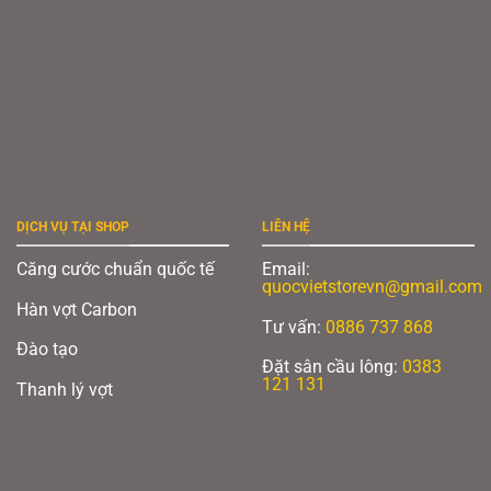
DỊCH VỤ TẠI SHOP
LIÊN HỆ
Căng cước chuẩn quốc tế
Email:
quocvietstorevn@gmail.com
Hàn vợt Carbon
Tư vấn:
0886 737 868
Đào tạo
Đặt sân cầu lông:
0383
121 131
Thanh lý vợt