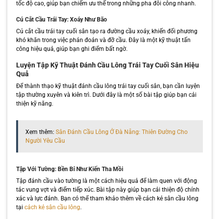
tốc độ cao, giúp bạn chiếm ưu thế trong những pha đôi công nhanh.
Cú Cắt Cầu Trái Tay: Xoáy Như Bão
Cú cắt cầu trái tay cuối sân tạo ra đường cầu xoáy, khiến đối phương
khó khăn trong việc phán đoán và đỡ cầu. Đây là một kỹ thuật tấn
công hiệu quả, giúp bạn ghi điểm bất ngờ.
Luyện Tập Kỹ Thuật Đánh Cầu Lông Trái Tay Cuối Sân Hiệu
Quả
Để thành thạo kỹ thuật đánh cầu lông trái tay cuối sân, bạn cần luyện
tập thường xuyên và kiên trì. Dưới đây là một số bài tập giúp bạn cải
thiện kỹ năng.
Xem thêm:
Sân Đánh Cầu Lông Ở Đà Nẵng: Thiên Đường Cho
Người Yêu Cầu
Tập Với Tường: Bền Bỉ Như Kiến Tha Mồi
Tập đánh cầu vào tường là một cách hiệu quả để làm quen với động
tác vung vợt và điểm tiếp xúc. Bài tập này giúp bạn cải thiện độ chính
xác và lực đánh. Bạn có thể tham khảo thêm về cách kẻ sân cầu lông
tại
cách kẻ sân cầu lông
.