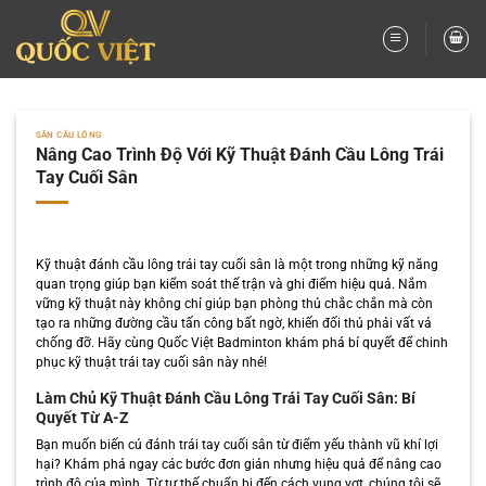
Bỏ
qua
nội
dung
SÂN CẦU LÔNG
Nâng Cao Trình Độ Với Kỹ Thuật Đánh Cầu Lông Trái
Tay Cuối Sân
Kỹ thuật đánh cầu lông trái tay cuối sân là một trong những kỹ năng
quan trọng giúp bạn kiểm soát thế trận và ghi điểm hiệu quả. Nắm
vững kỹ thuật này không chỉ giúp bạn phòng thủ chắc chắn mà còn
tạo ra những đường cầu tấn công bất ngờ, khiến đối thủ phải vất vả
chống đỡ. Hãy cùng Quốc Việt Badminton khám phá bí quyết để chinh
phục kỹ thuật trái tay cuối sân này nhé!
Làm Chủ Kỹ Thuật Đánh Cầu Lông Trái Tay Cuối Sân: Bí
Quyết Từ A-Z
Bạn muốn biến cú đánh trái tay cuối sân từ điểm yếu thành vũ khí lợi
hại? Khám phá ngay các bước đơn giản nhưng hiệu quả để nâng cao
trình độ của mình. Từ tư thế chuẩn bị đến cách vung vợt, chúng tôi sẽ