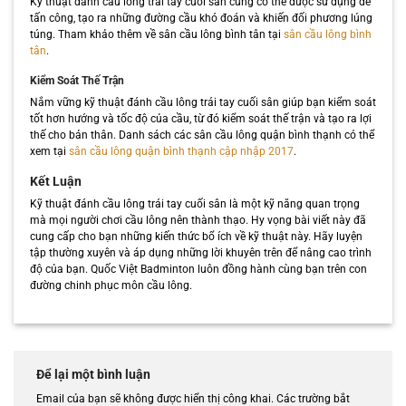
Kỹ thuật đánh cầu lông trái tay cuối sân cũng có thể được sử dụng để
tấn công, tạo ra những đường cầu khó đoán và khiến đối phương lúng
túng. Tham khảo thêm về sân cầu lông bình tân tại
sân cầu lông bình
tân
.
Kiểm Soát Thế Trận
Nắm vững kỹ thuật đánh cầu lông trái tay cuối sân giúp bạn kiểm soát
tốt hơn hướng và tốc độ của cầu, từ đó kiểm soát thế trận và tạo ra lợi
thế cho bản thân. Danh sách các sân cầu lông quận bình thạnh có thể
xem tại
sân cầu lông quận bình thạnh cập nhập 2017
.
Kết Luận
Kỹ thuật đánh cầu lông trái tay cuối sân là một kỹ năng quan trọng
mà mọi người chơi cầu lông nên thành thạo. Hy vọng bài viết này đã
cung cấp cho bạn những kiến thức bổ ích về kỹ thuật này. Hãy luyện
tập thường xuyên và áp dụng những lời khuyên trên để nâng cao trình
độ của bạn. Quốc Việt Badminton luôn đồng hành cùng bạn trên con
đường chinh phục môn cầu lông.
Để lại một bình luận
Email của bạn sẽ không được hiển thị công khai.
Các trường bắt