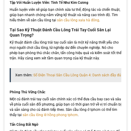
Tập Với Huấn Luyện Viên: Tinh Tế Như Kim Cương
Huấn luyện viên sẽ giúp bạn chỉnh sửa tư thế, động tác và chiến thuật,
giúp bạn nhanh chóng nắm vững kỹ thuật và nâng cao trình độ. Tìm
hiểu thêm về sân cầu lông tại
sân cầu lông xala hà đông
.
Tại Sao Kỹ Thuật Đánh Cầu Lông Trái Tay Cuối Sân Lại
Quan Trọng?
Kỹ thuật đánh cầu lông trái tay cuối sân là một kỹ năng thiết yếu cho
mọi người chơi cầu lông, từ nghiệp dư đến chuyên nghiệp. Nó cho
phép bạn phòng thủ chắc chắn, tấn công hiệu quả và kiểm soát tốt thế
trận. Hãy cùng xem xét tầm quan trọng của kỹ thuật này.
Xem thêm:
Số Điện Thoại Sân Cầu Lông Quận 4: Danh sách đầy đủ
Phòng Thủ Vững Chắc
Một cú đánh trái tay cuối sân chính xác có thể đưa cầu bay cao và sâu
về phía cuối sân đối phương, giúp bạn có thời gian trở về vị trí chuẩn bị
và sẵn sàng cho cú đánh tiếp theo. Sân cầu lông ở tphcm có thể tìm
thấy tại
sân cầu lông lê hồng phong tphcm
.
Tấn Công Bất Ngờ