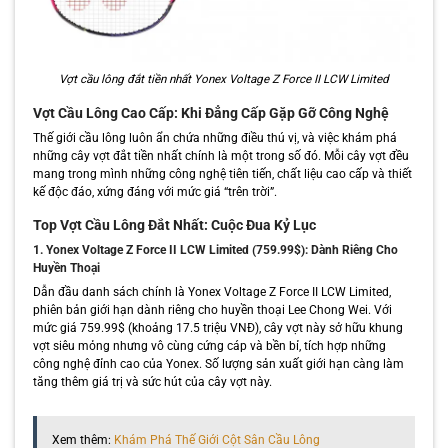
Vợt cầu lông đắt tiền nhất Yonex Voltage Z Force II LCW Limited
Vợt Cầu Lông Cao Cấp: Khi Đẳng Cấp Gặp Gỡ Công Nghệ
Thế giới cầu lông luôn ẩn chứa những điều thú vị, và việc khám phá
những cây vợt đắt tiền nhất chính là một trong số đó. Mỗi cây vợt đều
mang trong mình những công nghệ tiên tiến, chất liệu cao cấp và thiết
kế độc đáo, xứng đáng với mức giá “trên trời”.
Top Vợt Cầu Lông Đắt Nhất: Cuộc Đua Kỷ Lục
1. Yonex Voltage Z Force II LCW Limited (759.99$): Dành Riêng Cho
Huyền Thoại
Dẫn đầu danh sách chính là Yonex Voltage Z Force II LCW Limited,
phiên bản giới hạn dành riêng cho huyền thoại Lee Chong Wei. Với
mức giá 759.99$ (khoảng 17.5 triệu VNĐ), cây vợt này sở hữu khung
vợt siêu mỏng nhưng vô cùng cứng cáp và bền bỉ, tích hợp những
công nghệ đỉnh cao của Yonex. Số lượng sản xuất giới hạn càng làm
tăng thêm giá trị và sức hút của cây vợt này.
Xem thêm:
Khám Phá Thế Giới Cột Sân Cầu Lông