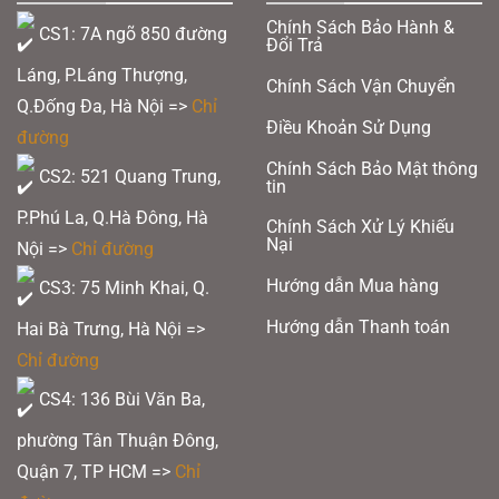
Chính Sách Bảo Hành &
CS1: 7A ngõ 850 đường
Đổi Trả
Láng, P.Láng Thượng,
Chính Sách Vận Chuyển
Q.Đống Đa, Hà Nội =>
Chỉ
Điều Khoản Sử Dụng
đường
Chính Sách Bảo Mật thông
CS2: 521 Quang Trung,
tin
P.Phú La, Q.Hà Đông, Hà
Chính Sách Xử Lý Khiếu
Nại
Nội =>
Chỉ đường
Hướng dẫn Mua hàng
CS3: 75 Minh Khai, Q.
Hướng dẫn Thanh toán
Hai Bà Trưng, Hà Nội =>
Chỉ đường
CS4: 136 Bùi Văn Ba,
phường Tân Thuận Đông,
Quận 7, TP HCM
=>
Chỉ