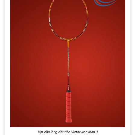
Vợt cầu lông đắt tiền Victor Iron Man 3