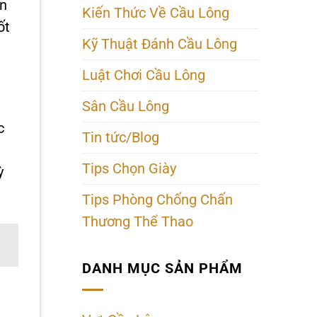
ân
Kiến Thức Về Cầu Lông
ốt
Kỹ Thuật Đánh Cầu Lông
Luật Chơi Cầu Lông
Sân Cầu Lông
c
Tin tức/Blog
Tips Chọn Giày
ỳ
Tips Phòng Chống Chấn
Thương Thể Thao
DANH MỤC SẢN PHẨM