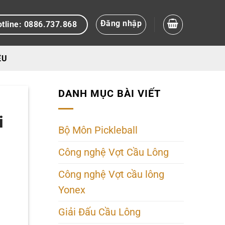
Đăng nhập
tline: 0886.737.868
ỆU
DANH MỤC BÀI VIẾT
i
Bộ Môn Pickleball
Công nghệ Vợt Cầu Lông
Công nghệ Vợt cầu lông
Yonex
Giải Đấu Cầu Lông