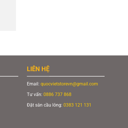
LIÊN HỆ
Email:
quocvietstorevn@gmail.com
Tư vấn:
0886 737 868
Đặt sân cầu lông:
0383 121 131