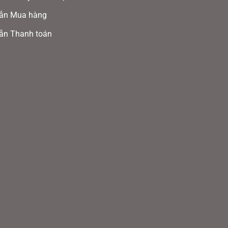
ẫn Mua hàng
ẫn Thanh toán