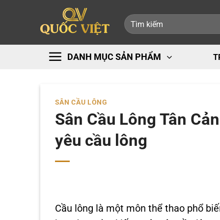
Bỏ
Tìm
qua
kiếm:
nội
dung
DANH MỤC SẢN PHẨM
T
SÂN CẦU LÔNG
Sân Cầu Lông Tân Cảng
yêu cầu lông
Cầu lông là một môn thể thao phổ biến