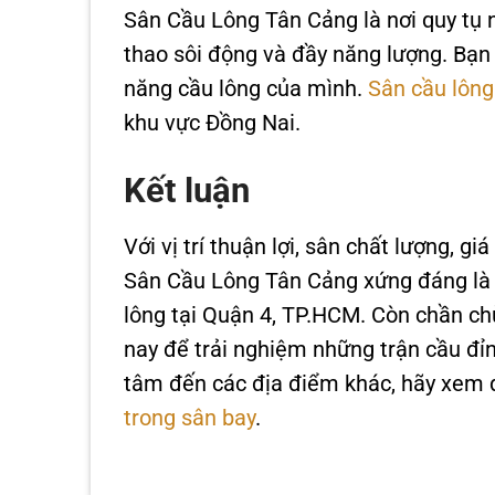
Sân Cầu Lông Tân Cảng là nơi quy tụ 
thao sôi động và đầy năng lượng. Bạn 
năng cầu lông của mình.
Sân cầu lông
khu vực Đồng Nai.
Kết luận
Với vị trí thuận lợi, sân chất lượng, gi
Sân Cầu Lông Tân Cảng xứng đáng là
lông tại Quận 4, TP.HCM. Còn chần c
nay để trải nghiệm những trận cầu đỉ
tâm đến các địa điểm khác, hãy xem
trong sân bay
.