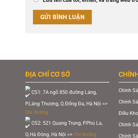
ĐỊA CHỈ CƠ SỞ
CHÍN
Chính Sá
CS1: 7A ngõ 850 đường Láng,
Chính S
P.Láng Thượng, Q.Đống Đa, Hà Nội =>
Chỉ đường
Điều Kh
CS2: 521 Quang Trung, P.Phú La,
Chính Sá
Q.Hà Đông, Hà Nội =>
Chỉ đường
Chính Sá