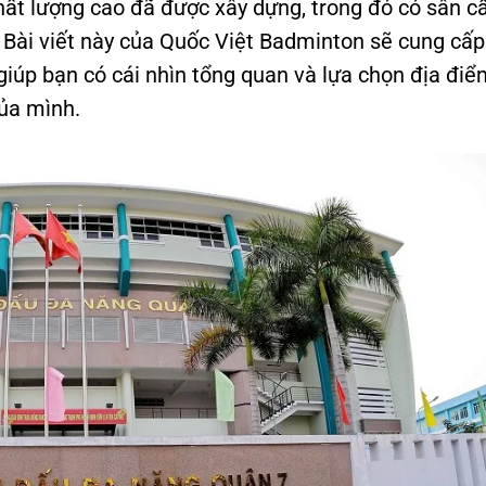
chất lượng cao đã được xây dựng, trong đó có sân c
 Bài viết này của Quốc Việt Badminton sẽ cung cấp
, giúp bạn có cái nhìn tổng quan và lựa chọn địa điể
ủa mình.