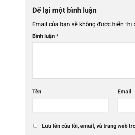
Để lại một bình luận
Email của bạn sẽ không được hiển thị 
Bình luận
*
Tên
Email
Lưu tên của tôi, email, và trang web tro