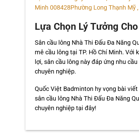
Minh 008428Phường Long Thạnh Mỹ ,
Lựa Chọn Lý Tưởng Cho
Sân cầu lông Nhà Thi Đấu Đa Năng Qu
mê cầu lông tại TP. Hồ Chí Minh. Với kh
lợi, sân cầu lông này đáp ứng nhu cầu 
chuyên nghiệp.
Quốc Việt Badminton hy vọng bài viết
sân cầu lông Nhà Thi Đấu Đa Năng Quậ
chuyên nghiệp tại đây!