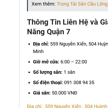
Xem thêm:
Trọng Tài Sân Cầu Lông
Thông Tin Liên Hệ và G
Năng Quận 7
Địa chỉ:
559 Nguyễn Xiển, 504 Huỳn
Minh
Giờ mở cửa:
6:00 – 22:00
Số lượng sân:
1 sân
Số điện thoại:
091 308 94 35
Giá sân:
50.000 VNĐ
Địa chỉ : 559 Nguyễn Xiển , 504 Huỳn