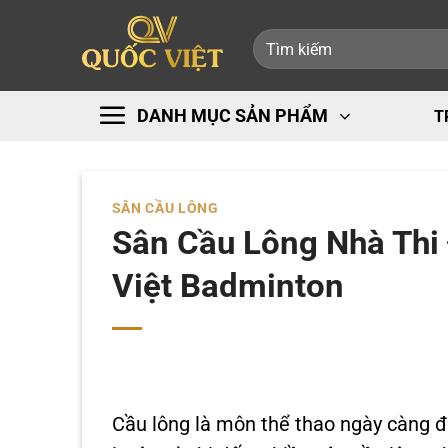
Bỏ
Tìm
qua
kiếm:
nội
dung
DANH MỤC SẢN PHẨM
T
SÂN CẦU LÔNG
Sân Cầu Lông Nhà Thi
Việt Badminton
Cầu lông là môn thể thao ngày càng 