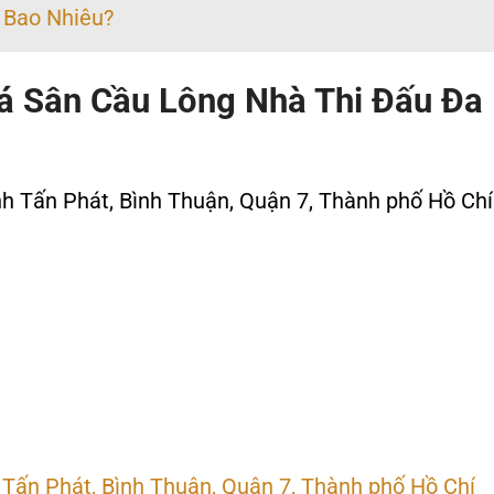
 Bao Nhiêu?
iá Sân Cầu Lông Nhà Thi Đấu Đa
h Tấn Phát, Bình Thuận, Quận 7, Thành phố Hồ Chí
h Tấn Phát, Bình Thuận, Quận 7, Thành phố Hồ Chí