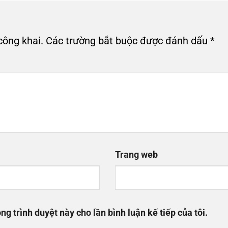
công khai.
Các trường bắt buộc được đánh dấu
*
Trang web
ng trình duyệt này cho lần bình luận kế tiếp của tôi.