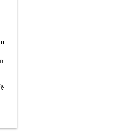
am
ẫn
về