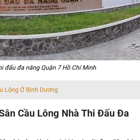
hi đấu đa năng Quận 7 Hồ Chí Minh
u Lông Ở Bình Dương
 Sân Cầu Lông Nhà Thi Đấu Đa