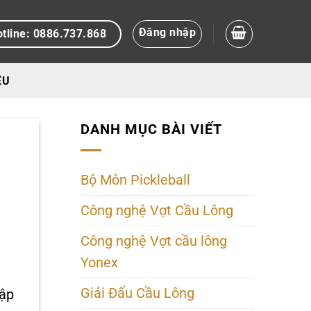
Đăng nhập
tline: 0886.737.868
ỆU
DANH MỤC BÀI VIẾT
Bộ Môn Pickleball
Công nghệ Vợt Cầu Lông
Công nghệ Vợt cầu lông
Yonex
Giải Đấu Cầu Lông
tập