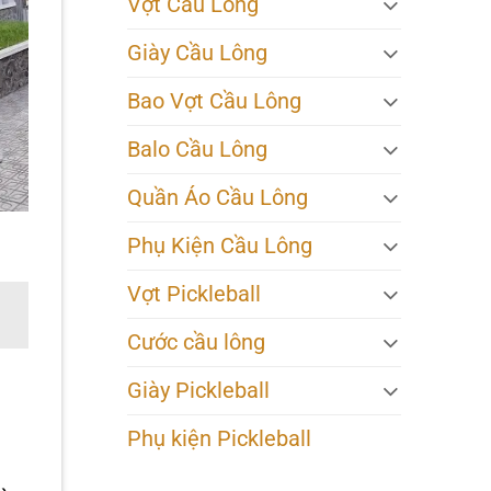
Vợt Cầu Lông
Giày Cầu Lông
Bao Vợt Cầu Lông
Balo Cầu Lông
Quần Áo Cầu Lông
Phụ Kiện Cầu Lông
Vợt Pickleball
Cước cầu lông
Giày Pickleball
Phụ kiện Pickleball